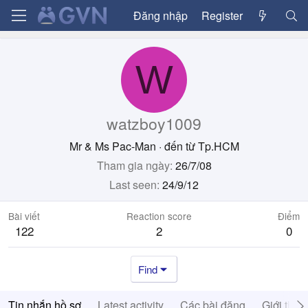
Đăng nhập
Register
W
watzboy1009
Mr & Ms Pac-Man
·
đến từ
Tp.HCM
Tham gia ngày
26/7/08
Last seen
24/9/12
Bài viết
Reaction score
Điểm
122
2
0
Find
Tin nhắn hồ sơ
Latest activity
Các bài đăng
Giới thiệ