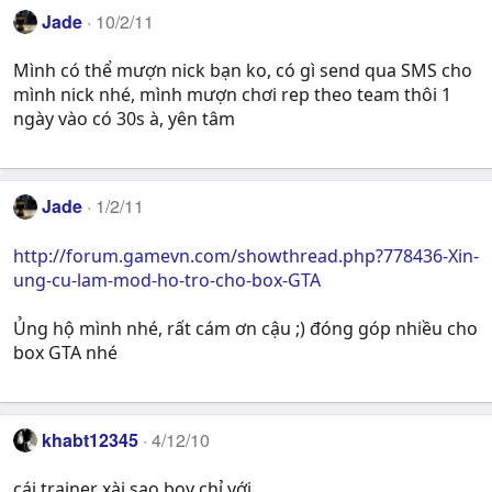
Jade
10/2/11
Mình có thể mượn nick bạn ko, có gì send qua SMS cho
mình nick nhé, mình mượn chơi rep theo team thôi 1
ngày vào có 30s à, yên tâm
Jade
1/2/11
http://forum.gamevn.com/showthread.php?778436-Xin-
ung-cu-lam-mod-ho-tro-cho-box-GTA
Ủng hộ mình nhé, rất cám ơn cậu ;) đóng góp nhiều cho
box GTA nhé
khabt12345
4/12/10
cái trainer xài sao boy chỉ với