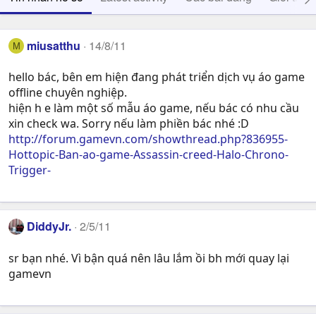
miusatthu
14/8/11
M
hello bác, bên em hiện đang phát triển dịch vụ áo game
offline chuyên nghiệp.
hiện h e làm một số mẫu áo game, nếu bác có nhu cầu
xin check wa. Sorry nếu làm phiền bác nhé :D
http://forum.gamevn.com/showthread.php?836955-
Hottopic-Ban-ao-game-Assassin-creed-Halo-Chrono-
Trigger-
DiddyJr.
2/5/11
sr bạn nhé. Vì bận quá nên lâu lắm ồi bh mới quay lại
gamevn