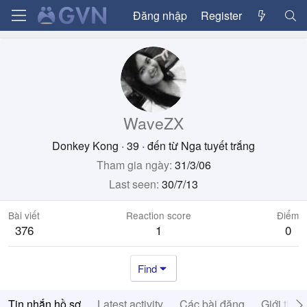
Đăng nhập
Register
WaveZX
Donkey Kong
·
39
·
đến từ
Nga tuyết trắng
Tham gia ngày
31/3/06
Last seen
30/7/13
Bài viết
Reaction score
Điểm
376
1
0
Find
Tin nhắn hồ sơ
Latest activity
Các bài đăng
Giới thiệ