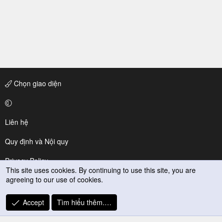
Chọn giao diện
Liên hệ
Quy định và Nội quy
Privacy Policy
This site uses cookies. By continuing to use this site, you are
agreeing to our use of cookies.
Trợ giúp
R
Accept
Tìm hiểu thêm.…
S
S