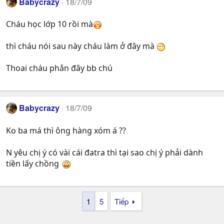
Babycrazy
18/7/09
Cháu học lớp 10 rồi mà
thì cháu nói sau này cháu làm ở đây mà
Thoai cháu phắn đây bb chú
Babycrazy
18/7/09
Ko ba má thì ông hàng xóm á ??
N yêu chị ý có vài cái đatra thì tại sao chị ý phải dành
tiền lấy chồng
1
5
Tiếp