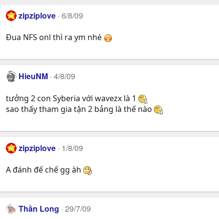
zipziplove
6/8/09
Đua NFS onl thì ra ym nhé
HieuNM
4/8/09
tưởng 2 con Syberia với wavezx là 1
sao thấy tham gia tận 2 bảng là thế nào
zipziplove
1/8/09
A đánh đế chế gg àh
Thần Long
29/7/09