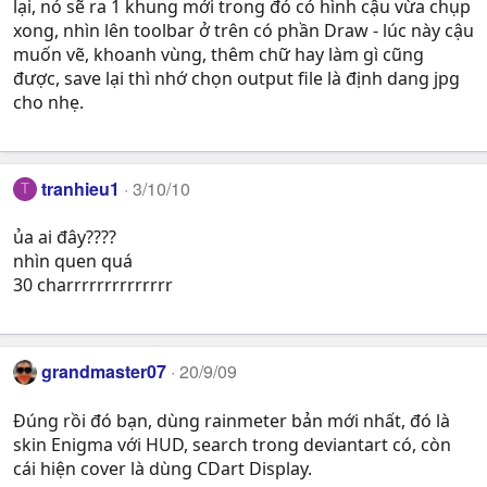
lại, nó sẽ ra 1 khung mới trong đó có hình cậu vừa chụp
xong, nhìn lên toolbar ở trên có phần Draw - lúc này cậu
muốn vẽ, khoanh vùng, thêm chữ hay làm gì cũng
được, save lại thì nhớ chọn output file là định dang jpg
cho nhẹ.
tranhieu1
3/10/10
T
ủa ai đây????
nhìn quen quá
30 charrrrrrrrrrrrrr
grandmaster07
20/9/09
Đúng rồi đó bạn, dùng rainmeter bản mới nhất, đó là
skin Enigma với HUD, search trong deviantart có, còn
cái hiện cover là dùng CDart Display.