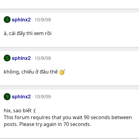
sphinx2
10/9/09
S
à, cái đấy thì xem rồi
sphinx2
10/9/09
S
không, chiếu ở đâu thế
sphinx2
10/9/09
S
hix, sao biết :(
This forum requires that you wait 90 seconds between
posts. Please try again in 70 seconds.