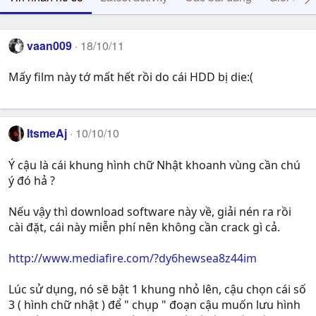
vaan009
18/10/11
Mấy film này tớ mất hết rồi do cái HDD bị die:(
ItsmeAj
10/10/10
Ý cậu là cái khung hình chữ Nhật khoanh vùng cần chú
ý đó hả ?
Nếu vậy thì download software này về, giải nén ra rồi
cài đặt, cái này miễn phí nên không cần crack gì cả.
http://www.mediafire.com/?dy6hewsea8z44im
Lúc sử dụng, nó sẽ bật 1 khung nhỏ lên, cậu chọn cái số
3 ( hình chữ nhật ) để " chụp " đoạn cậu muốn lưu hình