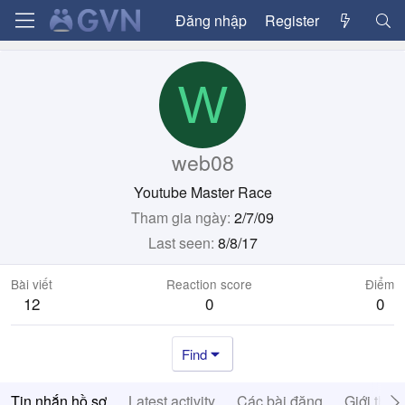
Đăng nhập
Register
W
web08
Youtube Master Race
Tham gia ngày
2/7/09
Last seen
8/8/17
Bài viết
Reaction score
Điểm
12
0
0
Find
Tin nhắn hồ sơ
Latest activity
Các bài đăng
Giới thiệ