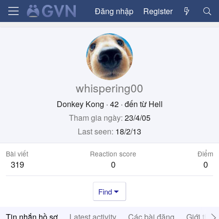
Đăng nhập
Register
whispering00
Donkey Kong
·
42
·
đến từ
Hell
Tham gia ngày
23/4/05
Last seen
18/2/13
Bài viết
Reaction score
Điểm
319
0
0
Find
Tin nhắn hồ sơ
Latest activity
Các bài đăng
Giới thiệ