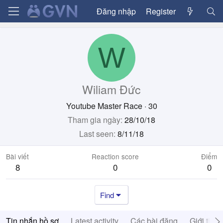
Đăng nhập
Register
W
Wiliam Đức
Youtube Master Race
·
30
Tham gia ngày
28/10/18
Last seen
8/11/18
Bài viết
Reaction score
Điểm
8
0
0
Find
Tin nhắn hồ sơ
Latest activity
Các bài đăng
Giới thiệ