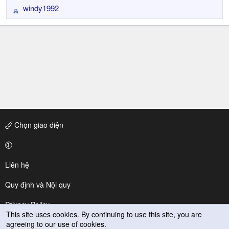
windy1992
R
e
a
c
t
i
o
n
s
:
Chọn giao diện
Liên hệ
Quy định và Nội quy
Privacy Policy
This site uses cookies. By continuing to use this site, you are
agreeing to our use of cookies.
Trợ giúp