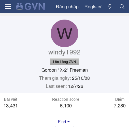
Đăng nhập
Register
W
windy1992
Lão Làng GVN
Gordon "λ-2" Freeman
Tham gia ngày
25/10/08
Last seen
12/7/26
Bài viết
Reaction score
Điểm
13,431
6,100
7,280
Find