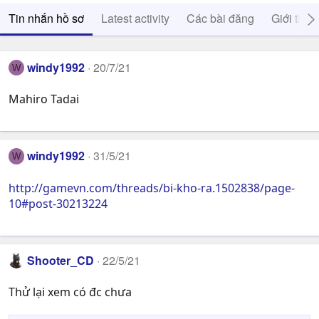
Tin nhắn hồ sơ
Latest activity
Các bài đăng
Giới thiệ
windy1992
20/7/21
W
Mahiro Tadai
windy1992
31/5/21
W
http://gamevn.com/threads/bi-kho-ra.1502838/page-
10#post-30213224
Shooter_CD
22/5/21
Thử lại xem có đc chưa