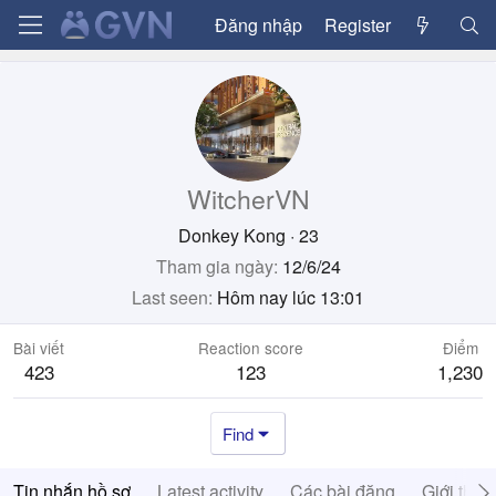
Đăng nhập
Register
WitcherVN
Donkey Kong
·
23
Tham gia ngày
12/6/24
Last seen
Hôm nay lúc 13:01
Bài viết
Reaction score
Điểm
423
123
1,230
Find
Tin nhắn hồ sơ
Latest activity
Các bài đăng
Giới thiệ