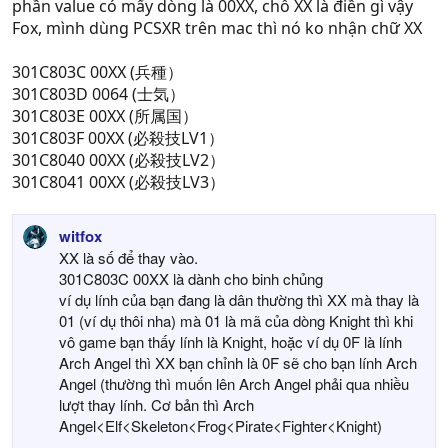
phần value có mấy dòng là 00XX, chỗ XX là điền gì vậy
n
Fox, mình dùng PCSXR trên mac thì nó ko nhận chữ XX
s
:
301C803C 00XX (兵種）
301C803D 0064 (士気）
301C803E 00XX (所属国）
301C803F 00XX (必殺技LV1）
301C8040 00XX (必殺技LV2）
301C8041 00XX (必殺技LV3）
witfox
XX là số để thay vào.
301C803C 00XX là dành cho binh chủng
ví dụ lính của bạn đang là dân thường thì XX mà thay là
01 (ví dụ thôi nha) mà 01 là mã của dòng Knight thì khi
vô game bạn thấy lính là Knight, hoặc ví dụ 0F là lính
Arch Angel thì XX bạn chỉnh là 0F sẽ cho bạn lính Arch
Angel (thường thì muốn lên Arch Angel phải qua nhiều
lượt thay lính. Cơ bản thì Arch
Angel<Elf<Skeleton<Frog<Pirate<Fighter<Knight)