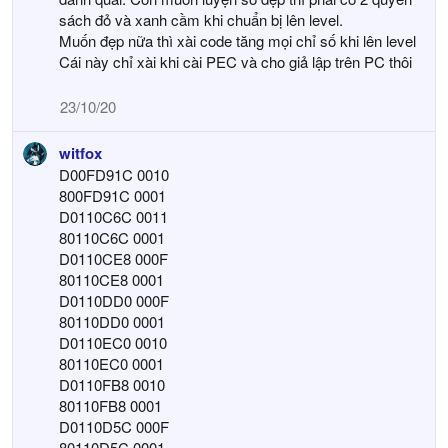
sách đỏ và xanh cầm khi chuẩn bị lên level.
Muốn đẹp nữa thì xài code tăng mọi chỉ số khi lên level
Cái này chỉ xài khi cài PEC và cho giả lập trên PC thôi
23/10/20
witfox
D00FD91C 0010
800FD91C 0001
D0110C6C 0011
80110C6C 0001
D0110CE8 000F
80110CE8 0001
D0110DD0 000F
80110DD0 0001
D0110EC0 0010
80110EC0 0001
D0110FB8 0010
80110FB8 0001
D0110D5C 000F
80110D5C 0001