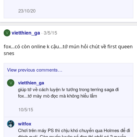
23/10/20
vietthien_ga
3/5/15
V
fox...có còn online k cậu...tớ mún hỏi chút về first queen
snes
View previous comments…
vietthien_ga
V
giúp tớ về cách luyện lv tướng trong terring saga đi
fox...tớ mày mò đọc mà không hiểu lắm
10/5/15
witfox
Chơi trên máy PS thì chịu khó chuyển qua Holmes để đi
đánh quái. Còn muốn luyện số đẹp thì phải có 2 quyển