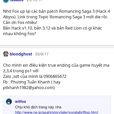
Nhờ Fox up lại các bản patch Romancing Saga 3 (Hack 4
Abyss). Link trong Topic Romancing Saga 3 mới die rồi.
Cản ơn Fox nhiều!
Bản Hack v1.10, bản 3.12 và bản Red Lion có gì khác
nhau không Fox?
bloodghost
30/9/17
Cho mình xin điều kiện true ending của game huyết ma
2,3,4 trong ps1 với
Zalo ,sdt của mình là 0906865672
Fb : Phương Tuấn Khanh ( hay
ptkhanh1982@yahoo.com
)
witfox
Chịu khó dịch trang này nha
http://www.ne.jp/asahi/storytaler/soratabi/iftop.html