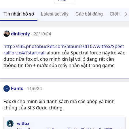
Tin nhắn hồ sơ
Latest activity
Các bài đăng
Giới thiệ
dintienty
22/10/24
http://s35.photobucket.com/albums/d167/witfox/Spect
ralForce4/?start=all
album của Spectral force này ko vào
được nữa fox ơi, cho mình xin lại với :( đang rất cần
thông tin tên + nước của mấy nhân vật trong game
Fants
11/5/24
F
Fox ơi cho mình xin danh sách mã các phép và binh
chủng của SF3 được không.
witfox