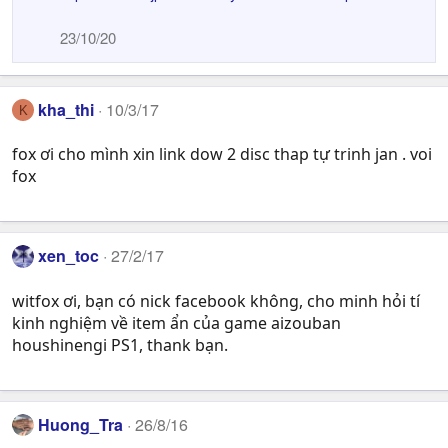
23/10/20
kha_thi
10/3/17
K
fox ơi cho mình xin link dow 2 disc thap tự trinh jan . voi
fox
xen_toc
27/2/17
witfox ơi, bạn có nick facebook không, cho minh hỏi tí
kinh nghiệm về item ẩn của game aizouban
houshinengi PS1, thank bạn.
Huong_Tra
26/8/16