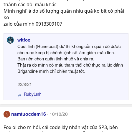
thành các đội màu khác
Mình nghĩ là do số lượng quân nhìu quá ko bít có phải
ko
zalo của mình 0913309107
witfox
Cost lính (Rune cost) dư thì không cầm quân đó được
còn rune keep bị chênh lệch sẽ làm giảm máu lính.
Bạn nên chọn quân tinh nhuệ và chia ra.
Thật ra do mình có máu tham thôi chứ thực ra lúc đánh
Brigandine mình chỉ chiến thuật tốt.
23/8/21
RubyLinh
R
e
a
c
namtuocdem16
10/10/20
N
t
i
Fox ơi cho m hỏi, cái code lấy nhân vật của SP3, bên
o