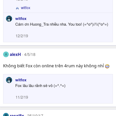
o
n
witfox
R
s
e
:
witfox
a
Cám ơn Huong_Tra nhiều nha. You too! (=^o^)//\\(^o^=)
c
t
i
12/2/19
o
n
s
alexH
:
4/5/18
A
Không biết Fox còn online trên 4rum này không nhỉ
witfox
Fox lâu lâu rảnh sẽ vô (=^.^=)
11/2/19
rasai8x
25/10/17
R