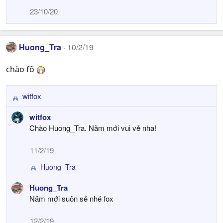
23/10/20
Huong_Tra
10/2/19
chào fõ
witfox
R
e
witfox
a
Chào Huong_Tra. Năm mới vui vẻ nha!
c
t
11/2/19
i
o
Huong_Tra
R
n
e
s
Huong_Tra
a
:
Năm mới suôn sẻ nhé fox
c
t
i
12/2/19