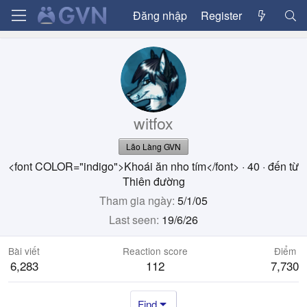
Đăng nhập
Register
witfox
Lão Làng GVN
<font COLOR="indigo">Khoái ăn nho tím</font>
·
40
·
đến từ
Thiên đường
Tham gia ngày
5/1/05
Last seen
19/6/26
Bài viết
Reaction score
Điểm
6,283
112
7,730
Find