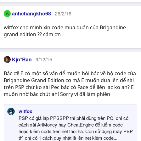
anhchangkho68
26/2/16
A
witfox cho mình xin code mua quân của Brigandine
grand edition ?? cảm ơn
Kjn*Ran
9/12/15
Bác ơi! E có một số vấn để muốn hỏi bác về bộ code của
Brigandine Grand Edition cơ mà E muốn đưa lên để sài
trên PSP chứ ko sài Pec bác có Face để liên lạc ko ah? E
muốn nhờ bác chút ah! Sorry vì đã làm phiền
witfox
PSP có giả lập PPSSPP thì phải dùng trên PC, chỉ có
cách xài ArtMoney hay CheatEngine để kiếm code
hoặc kiếm code trên net thôi hà. Còn sử dụng máy PSP
thì chỉ có 1 cách duy nhất là lên net kiếm code...