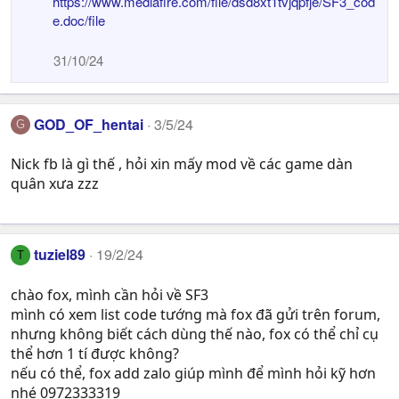
https://www.mediafire.com/file/dsd8xt1tvjqpfje/SF3_cod
e.doc/file
31/10/24
GOD_OF_hentai
3/5/24
G
Nick fb là gì thế , hỏi xin mấy mod về các game dàn
quân xưa zzz
tuziel89
19/2/24
T
chào fox, mình cần hỏi về SF3
mình có xem list code tướng mà fox đã gửi trên forum,
nhưng không biết cách dùng thế nào, fox có thể chỉ cụ
thể hơn 1 tí được không?
nếu có thể, fox add zalo giúp mình để mình hỏi kỹ hơn
nhé 0972333319