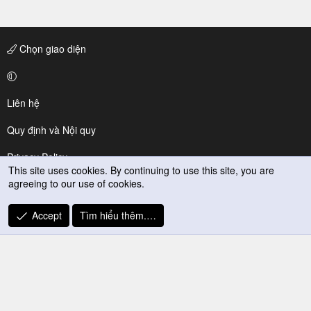
Chọn giao diện
Liên hệ
Quy định và Nội quy
Privacy Policy
This site uses cookies. By continuing to use this site, you are
agreeing to our use of cookies.
Trợ giúp
R
Accept
Tìm hiểu thêm.…
S
S