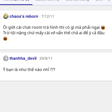
chaos's reborn
7/12/11
Ôi giời cái chat room trá hình thì có gì mà phải ngại
Trừ tội nặng chứ mấy cái vớ vẩn thế chả ai để ý cả đâu
thanhha_devil
29/9/11
Ý bạn là như thế nào nhỉ ???