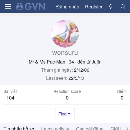
Đăng nhập
Register
wonsuru
Mr & Ms Pac-Man
·
34
·
đến từ
Jujin
Tham gia ngày
2/12/06
Last seen
22/5/13
Bài viết
Reaction score
Điểm
104
0
0
Find
Tin nhắn hồ sơ
Latest activity
Các bài đăng
Giới thiệ