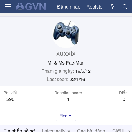
Đăng nhập
Register
xuxxix
Mr & Ms Pac-Man
Tham gia ngày
19/6/12
Last seen
22/1/16
Bài viết
Reaction score
Điểm
290
1
0
Find
Tin nhắn hồ sơ
Latest activity
Các bài đăng
Giới thiệ