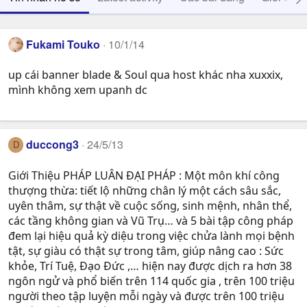
Fukami Touko
10/1/14
up cái banner blade & Soul qua host khác nha xuxxix,
mình không xem upanh dc
duccong3
24/5/13
D
Giới Thiệu PHÁP LUÂN ĐẠI PHÁP : Một môn khí công
thượng thừa: tiết lộ những chân lý một cách sâu sắc,
uyên thâm, sự thật về cuộc sống, sinh mệnh, nhân thể,
các tầng không gian và Vũ Trụ… và 5 bài tập công pháp
đem lại hiệu quả kỳ diệu trong việc chửa lành mọi bệnh
tật, sự giàu có thật sự trong tâm, giúp nâng cao : Sức
khỏe, Trí Tuệ, Ðạo Ðức ,… hiện nay được dịch ra hơn 38
ngôn ngử và phổ biến trên 114 quốc gia , trên 100 triệu
người theo tập luyện mỗi ngày và được trên 100 triệu