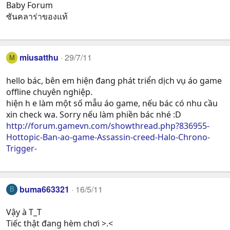
Baby Forum
ซันคลาร่าของแท้
miusatthu
29/7/11
M
hello bác, bên em hiện đang phát triển dịch vụ áo game
offline chuyên nghiệp.
hiện h e làm một số mẫu áo game, nếu bác có nhu cầu
xin check wa. Sorry nếu làm phiền bác nhé :D
http://forum.gamevn.com/showthread.php?836955-
Hottopic-Ban-ao-game-Assassin-creed-Halo-Chrono-
Trigger-
buma663321
16/5/11
B
Vậy à T_T
Tiếc thật đang hèm chơi >.<