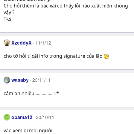
Cho hỏi thêm là bác xài có thấy lỗi nào xuất hiện không
vậy ?
Tks!
XzeddyX
11/1/12
cho tớ hỏi tí cái info trong signature của lão
wasaby
23/11/11
cảm ơn nhiều................:-*
obama12
30/10/11
O
vào xem đi mọi người