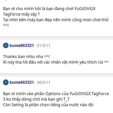
Bạn ơi cho mình hỏi là bạn đang chơi YuGiOh!GX
TagForce mấy vậy ?
Tại nhìn bên máy bạn đẹp nên mình cũng mún chơi thử
^^!
buma663321
31/3/11
B
Thanks ban nhìu nha ^^!
Kì này tha hồ đấu với các nhân vật mình yêu thích rùi ^^
buma663321
30/3/11
B
Bạn ơi mình vào phần Options của YuGiOh!GX TagForce
3 ko thấy dòng chữ mà bạn ghi T_T
Còn Seting là phần chọn tiếng của nước nào đó