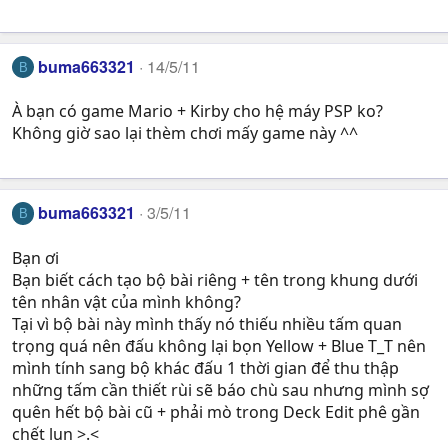
buma663321
14/5/11
B
À bạn có game Mario + Kirby cho hệ máy PSP ko?
Không giờ sao lại thèm chơi mấy game này ^^
buma663321
3/5/11
B
Bạn ơi
Bạn biết cách tạo bộ bài riêng + tên trong khung dưới
tên nhân vật của mình không?
Tại vì bộ bài này mình thấy nó thiếu nhiều tấm quan
trọng quá nên đấu không lại bọn Yellow + Blue T_T nên
mình tính sang bộ khác đấu 1 thời gian để thu thập
những tấm cần thiết rùi sẽ báo chù sau nhưng mình sợ
quên hết bộ bài cũ + phải mò trong Deck Edit phê gần
chết lun >.<