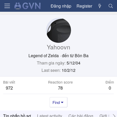
Đăng nhập
Register
Yahoovn
Legend of Zelda
·
đến từ
Bôn Ba
Tham gia ngày
5/12/04
Last seen
10/2/12
Bài viết
Reaction score
Điểm
972
78
0
Find
Tin nhắn hồ sơ
Latest activity
Các bài đăng
Giới thiệ