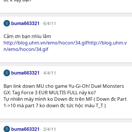
buma663321
6/4/11
B
Cảm ơn bạn nhìu lắm
http://blog.uhm.vn/emo/hocon/34.gifhttp://blog.uhm.v
n/emo/hocon/34.gif
buma663321
4/4/11
B
Bạn link down MU cho game Yu-Gi-Oh! Duel Monsters
GX: Tag Force 3 EUR MULTI5 FULL này ko?
Tự nhiên máy mình ko Down đc trên MF ( Down đc Part
1->10 mà part 7 ko down đc tức hộc máu T_T )
buma663321
2/4/11
B