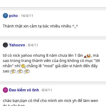
pchc
16/4/11
P
Thành thật xin cảm tạ bác nhiều nhiều ^_^
Yahoovn
8/4/11
tớ có nick yahoo nhưng 8 năm chưa lên 1 lần
, mà
sao trong trang thành viên của ông không có mục "lời
nhắn" nhỉ
chẳng lẽ "mod" giả dân vi hành đến đấy
sao
Đao kiếm vô tình
8/4/11
Đ
chào bạn,bạn có thể cho mình xin nick yh để làm wen
dc k vậy bạn