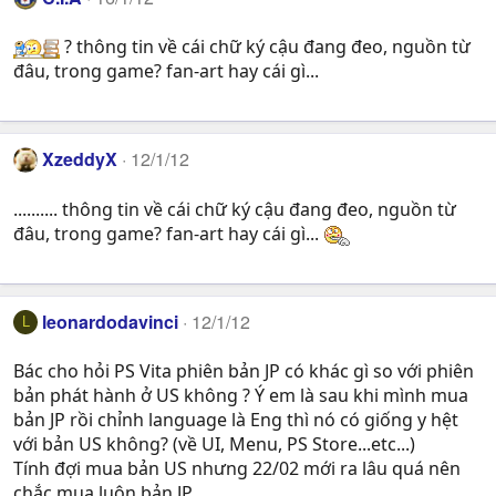
? thông tin về cái chữ ký cậu đang đeo, nguồn từ
đâu, trong game? fan-art hay cái gì...
XzeddyX
12/1/12
.......... thông tin về cái chữ ký cậu đang đeo, nguồn từ
đâu, trong game? fan-art hay cái gì...
leonardodavinci
12/1/12
L
Bác cho hỏi PS Vita phiên bản JP có khác gì so với phiên
bản phát hành ở US không ? Ý em là sau khi mình mua
bản JP rồi chỉnh language là Eng thì nó có giống y hệt
với bản US không? (về UI, Menu, PS Store...etc...)
Tính đợi mua bản US nhưng 22/02 mới ra lâu quá nên
chắc mua luôn bản JP.