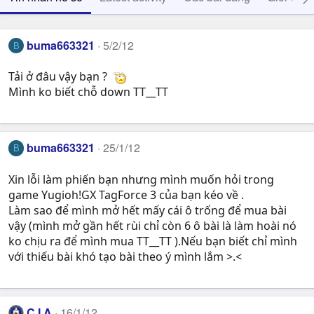
buma663321
5/2/12
B
Tải ở đâu vậy bạn ?
Mình ko biết chỗ down TT__TT
buma663321
25/1/12
B
Xin lỗi làm phiến bạn nhưng mình muốn hỏi trong
game Yugioh!GX TagForce 3 của bạn kéo về .
Làm sao để mình mở hết mấy cái ô trống để mua bài
vậy (mình mở gần hết rùi chỉ còn 6 ô bài là làm hoài nó
ko chịu ra để mình mua TT__TT ).Nếu bạn biết chỉ mình
với thiếu bài khó tạo bài theo ý mình lắm >.<
C.I.A
16/1/12