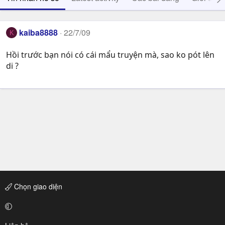
kaiba8888
22/7/09
K
Hồi trước bạn nói có cái mẩu truyện mà, sao ko pót lên
di ?
Chọn giao diện