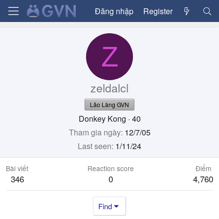
Đăng nhập
Register
Z
zeldalcl
Lão Làng GVN
Donkey Kong
·
40
Tham gia ngày
12/7/05
Last seen
1/11/24
Bài viết
Reaction score
Điểm
346
0
4,760
Find