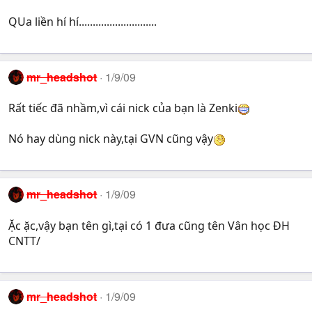
QUa liền hí hí............................
mr_headshot
1/9/09
Rất tiếc đã nhầm,vì cái nick của bạn là Zenki
Nó hay dùng nick này,tại GVN cũng vậy
mr_headshot
1/9/09
Ặc ặc,vậy bạn tên gì,tại có 1 đưa cũng tên Vân học ĐH
CNTT/
mr_headshot
1/9/09