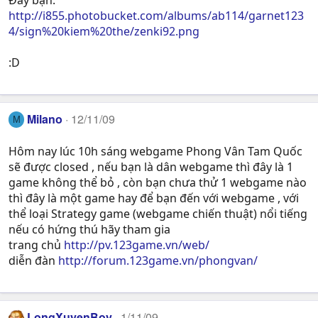
Đây bạn:
http://i855.photobucket.com/albums/ab114/garnet123
4/sign%20kiem%20the/zenki92.png
:D
Milano
12/11/09
M
Hôm nay lúc 10h sáng webgame Phong Vân Tam Quốc
sẽ được closed , nếu bạn là dân webgame thì đây là 1
game không thể bỏ , còn bạn chưa thử 1 webgame nào
thì đây là một game hay để bạn đến với webgame , với
thể loại Strategy game (webgame chiến thuật) nổi tiếng
nếu có hứng thú hãy tham gia
trang chủ
http://pv.123game.vn/web/
diễn đàn
http://forum.123game.vn/phongvan/
LongXuyenBoy
1/11/09