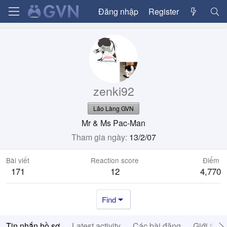
Đăng nhập
Register
zenki92
Lão Làng GVN
Mr & Ms Pac-Man
Tham gia ngày
13/2/07
Bài viết
Reaction score
Điểm
171
12
4,770
Find
Tin nhắn hồ sơ
Latest activity
Các bài đăng
Giới thiệ