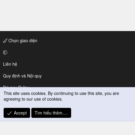
Chọn giao diện
Liên hệ
Quy định và Nội quy
Privacy Policy
This site uses cookies. By continuing to use this site, you are
agreeing to our use of cookies.
Trợ giúp
R
Accept
Tìm hiểu thêm.…
S
S