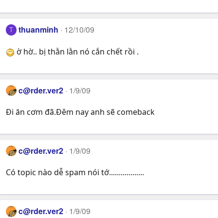
thuanminh
12/10/09
T
ờ hờ.. bị thằn lằn nó cắn chết rồi .
c@rder.ver2
1/9/09
Đi ăn cơm đã.Đêm nay anh sẽ comeback
c@rder.ver2
1/9/09
Có topic nào dễ spam nói tớ..................
c@rder.ver2
1/9/09