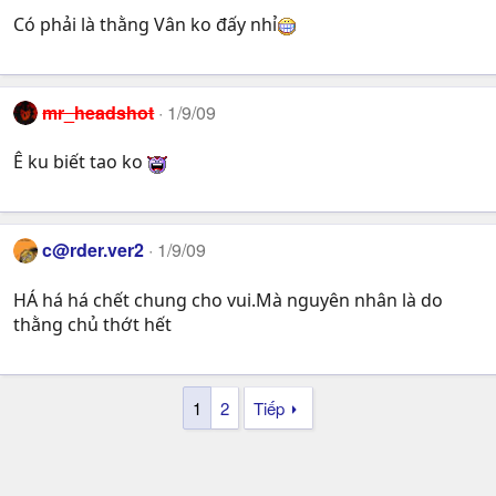
Có phải là thằng Vân ko đấy nhỉ
mr_headshot
1/9/09
Ê ku biết tao ko
c@rder.ver2
1/9/09
HÁ há há chết chung cho vui.Mà nguyên nhân là do
thằng chủ thớt hết
1
2
Tiếp