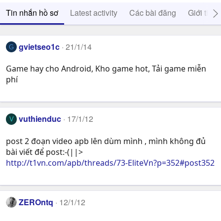
Tin nhắn hồ sơ
Latest activity
Các bài đăng
Giới thiệ
gvietseo1c
21/1/14
G
Game hay cho Android, Kho game hot, Tải game miễn
phí
vuthienduc
17/1/12
V
post 2 đoạn video apb lên dùm mình , mình không đủ
bài viết để post:-(||>
http://t1vn.com/apb/threads/73-EliteVn?p=352#post352
ZEROntq
12/1/12