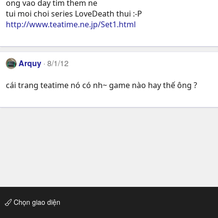
ong vao day tim them ne
tui moi choi series LoveDeath thui :-P
http://www.teatime.ne.jp/Set1.html
Arquy
8/1/12
cái trang teatime nó có nh~ game nào hay thế ông ?
Chọn giao diện