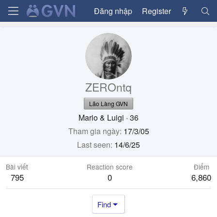
Đăng nhập
Register
ZEROntq
Lão Làng GVN
Mario & Luigi
·
36
Tham gia ngày
17/3/05
Last seen
14/6/25
Bài viết
Reaction score
Điểm
795
0
6,860
Find