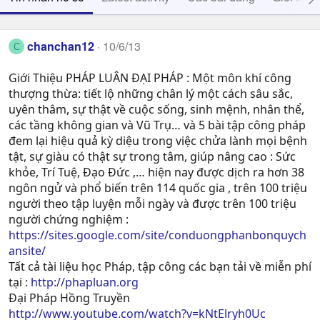
chanchan12
10/6/13
C
Giới Thiệu PHÁP LUÂN ĐẠI PHÁP : Một môn khí công
thượng thừa: tiết lộ những chân lý một cách sâu sắc,
uyên thâm, sự thật về cuộc sống, sinh mệnh, nhân thể,
các tầng không gian và Vũ Trụ… và 5 bài tập công pháp
đem lại hiệu quả kỳ diệu trong việc chửa lành mọi bệnh
tật, sự giàu có thật sự trong tâm, giúp nâng cao : Sức
khỏe, Trí Tuệ, Ðạo Ðức ,… hiện nay được dịch ra hơn 38
ngôn ngử và phổ biến trên 114 quốc gia , trên 100 triệu
người theo tập luyện mỗi ngày và được trên 100 triệu
người chứng nghiệm :
https://sites.google.com/site/conduongphanbonquych
ansite/
Tất cả tài liệu học Pháp, tập công các bạn tải về miễn phí
tại :
http://phapluan.org
Đại Pháp Hồng Truyền
http://www.youtube.com/watch?v=kNtElryh0Uc