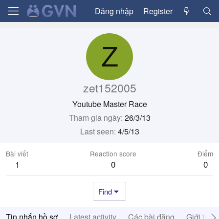
Đăng nhập
Register
Z
zet152005
Youtube Master Race
Tham gia ngày
26/3/13
Last seen
4/5/13
Bài viết
Reaction score
Điểm
1
0
0
Find
Tin nhắn hồ sơ
Latest activity
Các bài đăng
Giới thiệ