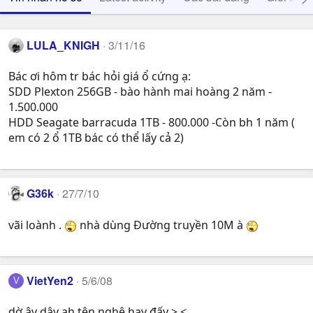
LULA_KNIGH
3/11/16
Bác ơi hôm tr bác hỏi giá ổ cứng ạ:
SDD Plexton 256GB - bào hành mai hoàng 2 năm -
1.500.000
HDD Seagate barracuda 1TB - 800.000 -Còn bh 1 năm (
em có 2 ổ 1TB bác có thể lấy cả 2)
G36k
27/7/10
vãi loành .
nhà dùng Đường truyền 10M à
VietYen2
5/6/08
V
dờ ây dây ah tên nghê hay đấy >.<