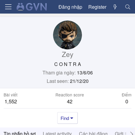
Đăng nhập
Register
Zey
C O N T R A
Tham gia ngày
13/6/06
Last seen
21/12/20
Bài viết
Reaction score
Điểm
1,552
42
0
Find
Tin nhắn hồ sơ
Latest activity
Các bài đăng
Giới thiệ