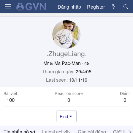
Đăng nhập
Register
.ZhugeLiang.
Mr & Ms Pac-Man
·
48
Tham gia ngày
29/4/05
Last seen
10/11/16
Bài viết
Reaction score
Điểm
100
0
0
Find
Tin nhắn hồ sơ
Latest activity
Các bài đăng
Giới thiệ