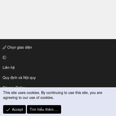
Chọn giao diện
Liên hệ
Quy định và Nội quy
Privacy Policy
This site uses cookies. By continuing to use this site, you are
agreeing to our use of cookies.
Trợ giúp
R
Accept
Tìm hiểu thêm.…
S