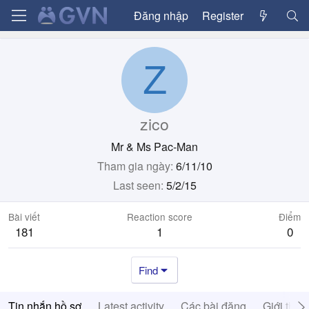
Đăng nhập
Register
Z
zico
Mr & Ms Pac-Man
Tham gia ngày
6/11/10
Last seen
5/2/15
Bài viết
Reaction score
Điểm
181
1
0
Find
Tin nhắn hồ sơ
Latest activity
Các bài đăng
Giới thiệ