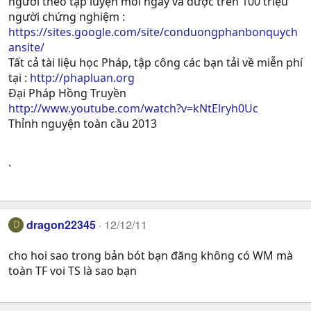
người theo tập luyện mỗi ngày và được trên 100 triệu
người chứng nghiệm :
https://sites.google.com/site/conduongphanbonquych
ansite/
Tất cả tài liệu học Pháp, tập công các bạn tải về miễn phí
tại :
http://phapluan.org
Đại Pháp Hồng Truyền
http://www.youtube.com/watch?v=kNtElryh0Uc
Thỉnh nguyện toàn cầu 2013
`
dragon22345
12/12/11
D
cho hoi sao trong bản bót bạn đăng không có WM mà
toàn TF voi TS là sao bạn