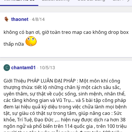
thaonet
4/8/14
không có bạn ơi, giờ toàn treo map cao không drop box
thấp nữa
chantam01
10/5/13
C
Giới Thiệu PHÁP LUÂN ĐẠI PHÁP : Một môn khí công
thượng thừa: tiết lộ những chân lý một cách sâu sắc,
uyên thâm, sự thật về cuộc sống, sinh mệnh, nhân thể,
các tầng không gian và Vũ Trụ… và 5 bài tập công pháp
đem lại hiệu quả kỳ diệu trong việc chửa lành mọi bệnh
tật, sự giàu có thật sự trong tâm, giúp nâng cao : Sức
khỏe, Trí Tuệ, Ðạo Ðức ,… hiện nay được dịch ra hơn 38
ngôn ngử và phổ biến trên 114 quốc gia , trên 100 triệu