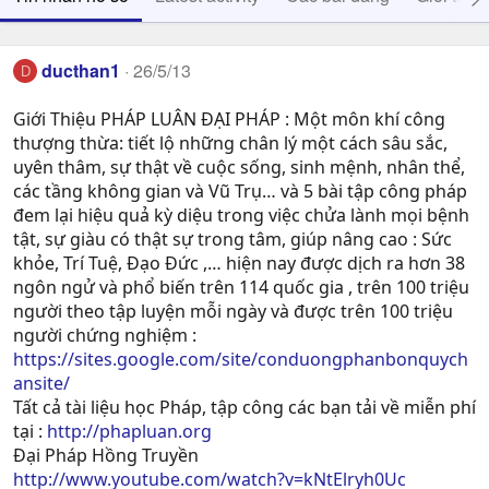
ducthan1
26/5/13
D
Giới Thiệu PHÁP LUÂN ĐẠI PHÁP : Một môn khí công
thượng thừa: tiết lộ những chân lý một cách sâu sắc,
uyên thâm, sự thật về cuộc sống, sinh mệnh, nhân thể,
các tầng không gian và Vũ Trụ… và 5 bài tập công pháp
đem lại hiệu quả kỳ diệu trong việc chửa lành mọi bệnh
tật, sự giàu có thật sự trong tâm, giúp nâng cao : Sức
khỏe, Trí Tuệ, Ðạo Ðức ,… hiện nay được dịch ra hơn 38
ngôn ngử và phổ biến trên 114 quốc gia , trên 100 triệu
người theo tập luyện mỗi ngày và được trên 100 triệu
người chứng nghiệm :
https://sites.google.com/site/conduongphanbonquych
ansite/
Tất cả tài liệu học Pháp, tập công các bạn tải về miễn phí
tại :
http://phapluan.org
Đại Pháp Hồng Truyền
http://www.youtube.com/watch?v=kNtElryh0Uc