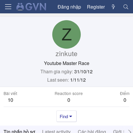
Đăng nhập
Register
Z
zinkute
Youtube Master Race
Tham gia ngày
31/10/12
Last seen
1/11/12
Bài viết
Reaction score
Điểm
10
0
0
Find
Tin nhắn hồ sơ
Latest activity
Các bài đăng
Giới thiệ