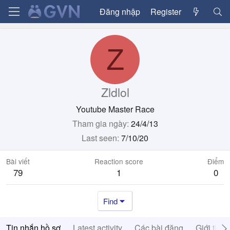
Đăng nhập
Register
Z
Zldlol
Youtube Master Race
Tham gia ngày
24/4/13
Last seen
7/10/20
Bài viết
Reaction score
Điểm
79
1
0
Find
Tin nhắn hồ sơ
Latest activity
Các bài đăng
Giới thiệ