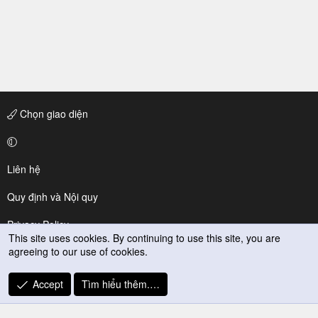
Chọn giao diện
Liên hệ
Quy định và Nội quy
Privacy Policy
This site uses cookies. By continuing to use this site, you are
agreeing to our use of cookies.
Trợ giúp
R
Accept
Tìm hiểu thêm.…
S
S