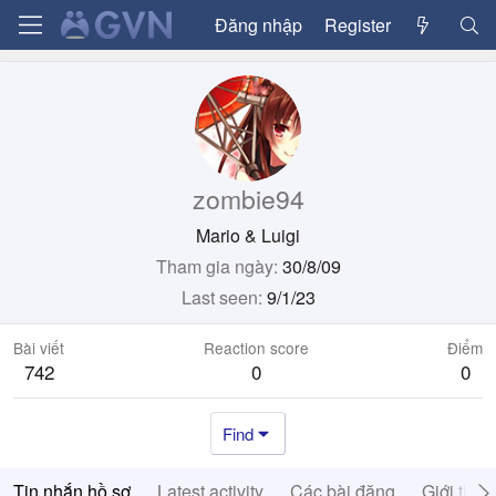
Đăng nhập
Register
zombie94
Mario & Luigi
Tham gia ngày
30/8/09
Last seen
9/1/23
Bài viết
Reaction score
Điểm
742
0
0
Find
Tin nhắn hồ sơ
Latest activity
Các bài đăng
Giới thiệ