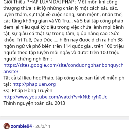
Giới Thiệu PHÁP LUÂN ĐẠI PHÁP : Một môn khí công
thượng thừa: tiết lộ những chân lý một cách sâu sắc,
uyên thâm, sự thật về cuộc sống, sinh mệnh, nhân thể,
các tầng không gian và Vũ Trụ… và 5 bài tập công pháp
đem lại hiệu quả kỳ diệu trong việc chửa lành mọi bệnh
tật, sự giàu có thật sự trong tâm, giúp nâng cao : Sức
khỏe, Trí Tuệ, Ðạo Ðức ,… hiện nay được dịch ra hơn 38
ngôn ngử và phổ biến trên 114 quốc gia , trên 100 triệu
người theo tập luyện mỗi ngày và được trên 100 triệu
người chứng nghiệm :
https://sites.google.com/site/conduongphanbonquych
ansite/
Tất cả tài liệu học Pháp, tập công các bạn tải về miễn phí
tại :
http://phapluan.org
Đại Pháp Hồng Truyền
http://www.youtube.com/watch?v=kNtElryh0Uc
Thỉnh nguyện toàn cầu 2013
zombie94
26/3/11