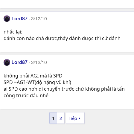
Lord87
3/12/10
nhắc lại:
đánh con nào chả được,thấy đánh được thì cứ đánh
Lord87
3/12/10
không phải AGI mà là SPD
SPD =AGI -WT(độ nặng vũ khí)
ai SPD cao hơn di chuyển trước chứ không phải là tấn
công trước đâu nhé!
1
2
Tiếp