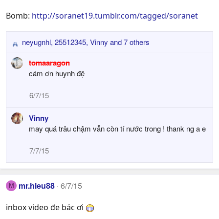
Bomb:
http://soranet19.tumblr.com/tagged/soranet
neyugnhl
,
25512345
,
Vinny
and 7 others
R
e
tomaaragon
a
cám ơn huynh đệ
c
t
6/7/15
i
o
Vinny
n
s
may quá trâu chậm vẫn còn tí nước trong ! thank ng a e
:
7/7/15
mr.hieu88
6/7/15
M
inbox video đe bác ơi