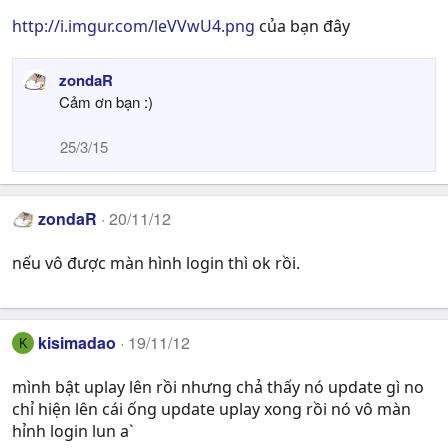
http://i.imgur.com/leVVwU4.png
của bạn đây
zondaR
Cảm ơn bạn :)
25/3/15
zondaR
20/11/12
nếu vô được màn hình login thì ok rồi.
kisimadao
19/11/12
K
mình bật uplay lên rồi nhưng chả thấy nó update gì no
chỉ hiện lên cái ống update uplay xong rồi nó vô màn
hỉnh login lun a`