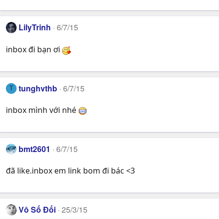
LilyTrinh
6/7/15
inbox đi bạn ơi
tunghvthb
6/7/15
T
inbox mình với nhé
bmt2601
6/7/15
đã like.inbox em link bom đi bác <3
Vô Số Đối
25/3/15