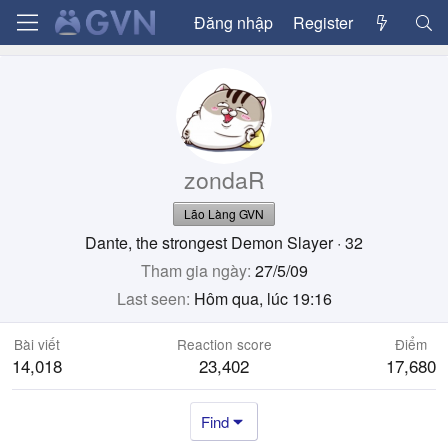
Đăng nhập
Register
zondaR
Lão Làng GVN
Dante, the strongest Demon Slayer
·
32
Tham gia ngày
27/5/09
Last seen
Hôm qua, lúc 19:16
Bài viết
Reaction score
Điểm
14,018
23,402
17,680
Find