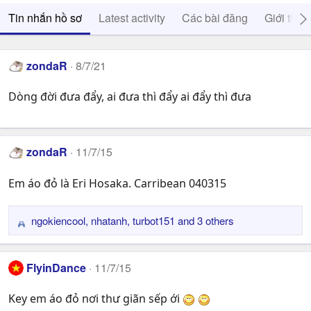
Tin nhắn hồ sơ
Latest activity
Các bài đăng
Giới thiệ
zondaR
8/7/21
Dòng đời đưa đẩy, ai đưa thì đẩy ai đẩy thì đưa
zondaR
11/7/15
Em áo đỏ là Eri Hosaka. Carribean 040315
ngokiencool
,
nhatanh
,
turbot151
and 3 others
R
e
a
FlyinDance
11/7/15
c
t
Key em áo đỏ nơi thư giãn sếp ới
i