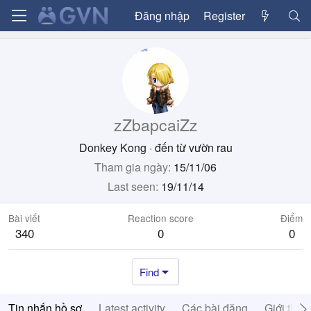
Đăng nhập
Register
zZbapcaiZz
Donkey Kong
·
đến từ
vườn rau
Tham gia ngày
15/11/06
Last seen
19/11/14
Bài viết
Reaction score
Điểm
340
0
0
Find
Tin nhắn hồ sơ
Latest activity
Các bài đăng
Giới thiệ