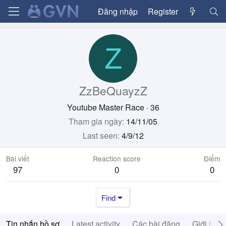
Đăng nhập
Register
Z
ZzBeQuayzZ
Youtube Master Race
·
36
Tham gia ngày
14/11/05
Last seen
4/9/12
Bài viết
Reaction score
Điểm
97
0
0
Find
Tin nhắn hồ sơ
Latest activity
Các bài đăng
Giới thiệ