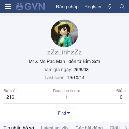
Đăng nhập
Register
zZzLinhzZz
Mr & Ms Pac-Man
·
đến từ
Bỉm Sơn
Tham gia ngày
25/6/08
Last seen
19/10/14
Bài viết
Reaction score
Điểm
216
1
0
Find
Tin nhắn hồ sơ
Latest activity
Các bài đăng
Giới thiệ