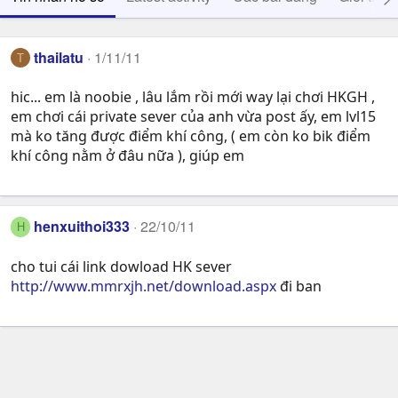
thailatu
1/11/11
T
hic... em là noobie , lâu lắm rồi mới way lại chơi HKGH ,
em chơi cái private sever của anh vừa post ấy, em lvl15
mà ko tăng được điểm khí công, ( em còn ko bik điểm
khí công nằm ở đâu nữa ), giúp em
henxuithoi333
22/10/11
H
cho tui cái link dowload HK sever
http://www.mmrxjh.net/download.aspx
đi ban