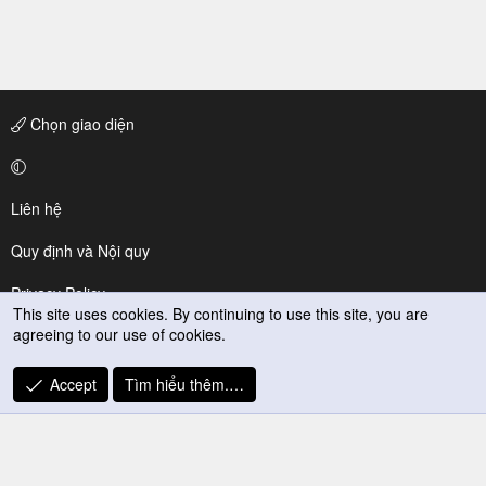
Chọn giao diện
Liên hệ
Quy định và Nội quy
Privacy Policy
This site uses cookies. By continuing to use this site, you are
agreeing to our use of cookies.
Trợ giúp
R
Accept
Tìm hiểu thêm.…
S
S