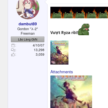
dambut89
Gordon "λ-2"
Vượt Ryza rồi!
Freeman
Lão Làng GVN
4/10/07
13,298
3,059
Attachments