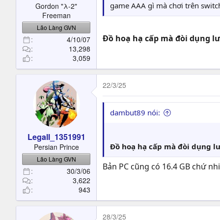
game AAA gì mà chơi trên switc
Gordon "λ-2"
Freeman
Lão Làng GVN
Đồ hoạ hạ cấp mà đòi dụng lư
4/10/07
13,298
3,059
22/3/25
dambut89 nói:
Legall_1351991
Đồ hoạ hạ cấp mà đòi dụng lư
Persian Prince
Lão Làng GVN
Bản PC cũng có 16.4 GB chứ nh
30/3/06
3,622
943
28/3/25