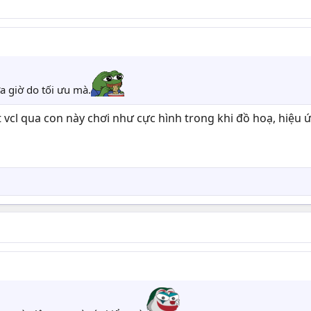
 giờ do tối ưu mà.
 vcl qua con này chơi như cực hình trong khi đồ hoạ, hiệu 