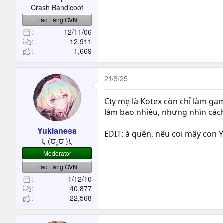
t
Crash Bandicoot
e
Lão Làng GVN
r
12/11/06
12,911
1,669
21/3/25
Cty mẹ là Kotex còn chỉ làm gam
làm bao nhiêu, nhưng nhìn cách
Yukianesa
EDIT: à quên, nếu coi mấy con 
ξ (⩌‸⩌ )ξ
Moderator
Lão Làng GVN
1/12/10
40,877
22,568