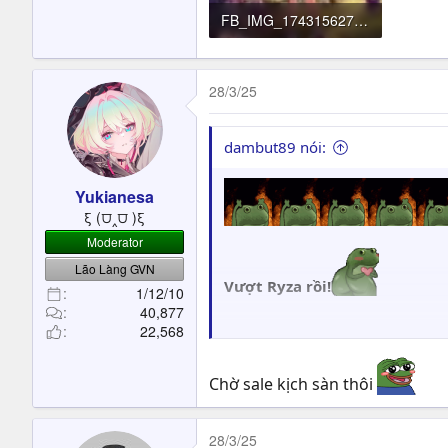
FB_IMG_1743156278829.jpg
242.3 KB · Đọc: 333
28/3/25
dambut89 nói:
Yukianesa
ξ (⩌‸⩌ )ξ
Moderator
Lão Làng GVN
Vượt Ryza rồi!
1/12/10
40,877
View attachment 658800
22,568
Chờ sale kịch sàn thôi
28/3/25