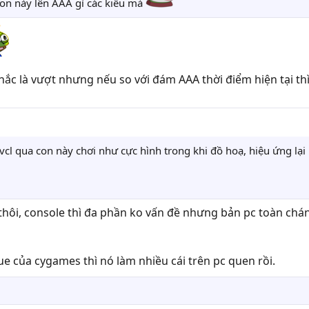
on này lên AAA gì các kiểu mà
 chắc là vượt nhưng nếu so với đám AAA thời điểm hiện tại t
vcl qua con này chơi như cực hình trong khi đồ hoạ, hiệu ứng lạ
thôi, console thì đa phần ko vấn đề nhưng bản pc toàn chán
e của cygames thì nó làm nhiều cái trên pc quen rồi.