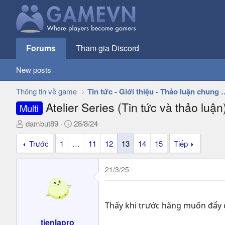
Forums
Tham gia Discord
New posts
Thông tin về game
Tin tức - Giới thiệu - 
Atelier Series (Tin tức và thảo luận
Multi
T
N
dambut89
28/8/24
h
g
Trước
1
…
11
12
13
14
15
Tiếp
r
à
e
y
a
g
21/3/25
d
ử
s
i
t
Thấy khi trước hãng muốn đẩy 
a
r
tienlapro