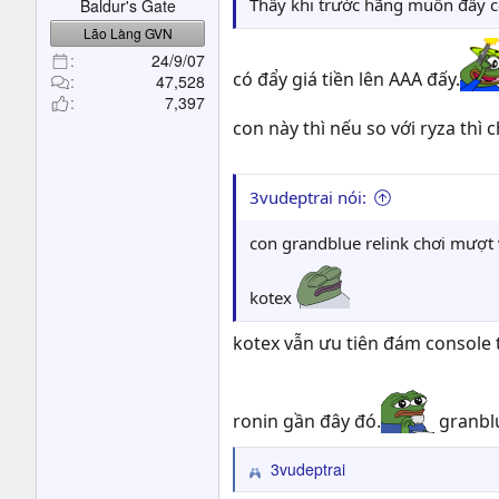
Thấy khi trước hãng muốn đẩy c
Baldur's Gate
Lão Làng GVN
24/9/07
có đẩy giá tiền lên AAA đấy.
47,528
7,397
con này thì nếu so với ryza thì
3vudeptrai nói:
con grandblue relink chơi mượt 
kotex
kotex vẫn ưu tiên đám console 
ronin gần đây đó.
granblu
3vudeptrai
R