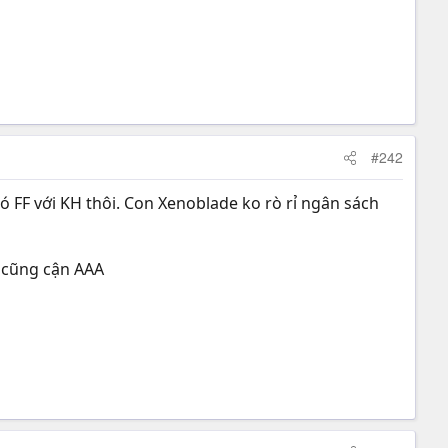
#242
có FF với KH thôi. Con Xenoblade ko rò rỉ ngân sách
ó cũng cận AAA