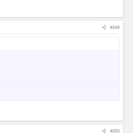
#249
#250