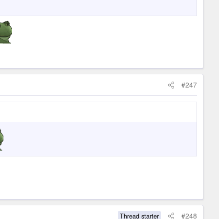
#247
#248
Thread starter