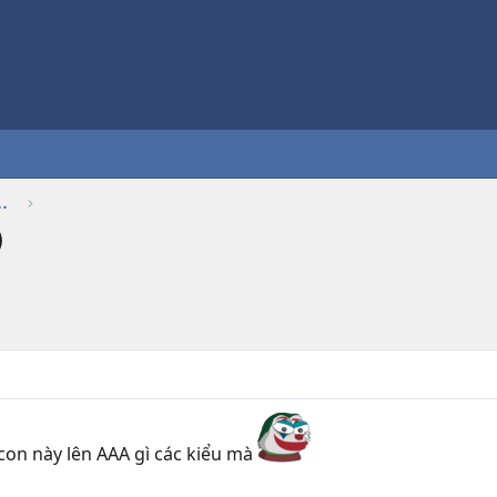
Thảo luận chung về game
)
con này lên AAA gì các kiểu mà