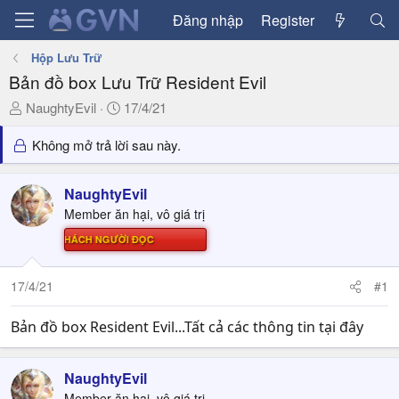
Đăng nhập
Register
Hộp Lưu Trữ
Bản đồ box Lưu Trữ Resident Evil
T
N
NaughtyEvil
17/4/21
h
g
r
à
Không mở trả lời sau này.
e
y
a
g
NaughtyEvil
d
ử
Member ăn hại, vô giá trị
s
i
t
Ử THÁCH NGƯỜI ĐỌC
a
r
17/4/21
#1
t
e
Bản đồ box Resident Evil...Tất cả các thông tin tại đây
r
NaughtyEvil
Member ăn hại, vô giá trị