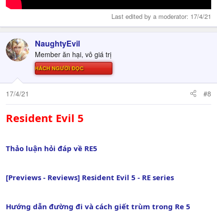
Last edited by a moderator:
17/4/21
NaughtyEvil
Member ăn hại, vô giá trị
Ử THÁCH NGƯỜI ĐỌC
17/4/21
#8
Resident Evil 5
Thảo luận hỏi đáp về RE5
[Previews - Reviews] Resident Evil 5 - RE series
Hướng dẫn đường đi và cách giết trùm trong Re 5