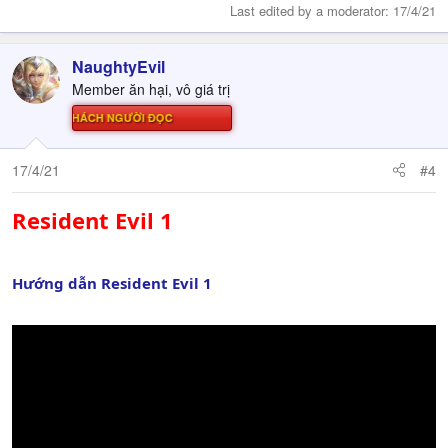
Last edited by a moderator:
17/4/21
NaughtyEvil
Member ăn hại, vô giá trị
Ử THÁCH NGƯỜI ĐỌC
17/4/21
#4
Resident Evil 1
Hướng dẫn Resident Evil 1