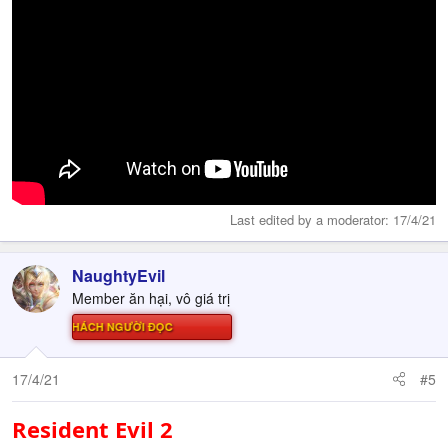
Last edited by a moderator:
17/4/21
NaughtyEvil
Member ăn hại, vô giá trị
Ử THÁCH NGƯỜI ĐỌC
17/4/21
#5
Resident Evil 2