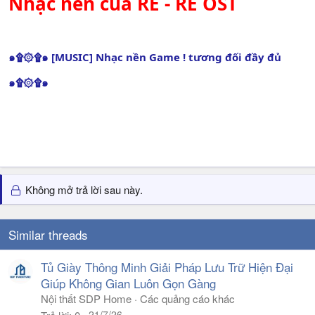
Nhạc nền của RE - RE OST
๑۩۞۩๑ [MUSIC] Nhạc nền Game ! tương đối đầy đủ
๑۩۞۩๑
Không mở trả lời sau này.
Similar threads
Tủ Giày Thông Minh Giải Pháp Lưu Trữ Hiện Đại
Giúp Không Gian Luôn Gọn Gàng
Nội thất SDP Home
Các quảng cáo khác
21/7/26