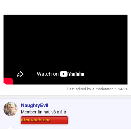
Last edited by a moderator:
17/4/21
NaughtyEvil
Member ăn hại, vô giá trị
Ử THÁCH NGƯỜI ĐỌC