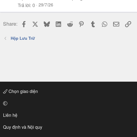
29/7/26
Trả lời
0
Facebook
X
Bluesky
LinkedIn
Reddit
Pinterest
Tumblr
WhatsApp
Email
Li
Share:
Hộp Lưu Trữ
Chọn giao diện
Liên hệ
Quy định và Nội quy