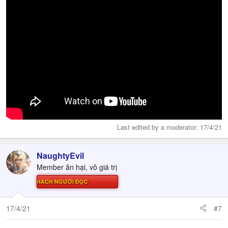
Last edited by a moderator:
17/4/21
NaughtyEvil
Member ăn hại, vô giá trị
Ử THÁCH NGƯỜI ĐỌC
17/4/21
#7