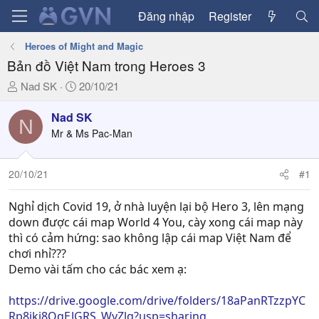
Đăng nhập
Register
Heroes of Might and Magic
Bản đồ Việt Nam trong Heroes 3
T
N
Nad SK
20/10/21
h
g
r
à
Nad SK
N
e
y
Mr & Ms Pac-Man
a
g
d
ử
20/10/21
#1
s
i
t
a
Nghỉ dịch Covid 19, ở nhà luyện lại bộ Hero 3, lên mạng
r
down được cái map World 4 You, cày xong cái map này
t
thì có cảm hứng: sao không lập cái map Việt Nam để
e
chơi nhỉ???
r
Demo vài tấm cho các bác xem ạ:
https://drive.google.com/drive/folders/18aPanRTzzpYC
Rp8jki8OqEJGRS_WyZlq?usp=sharing