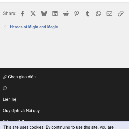
Facebook
X
Bluesky
LinkedIn
Reddit
Pinterest
Tumblr
WhatsApp
Email
Li
Share:
Heroes of Might and Magic
Chọn giao diện
Liên hệ
Quy định và Nội quy
Privacy Policy
This site uses cookies. By continuing to use this site, you are