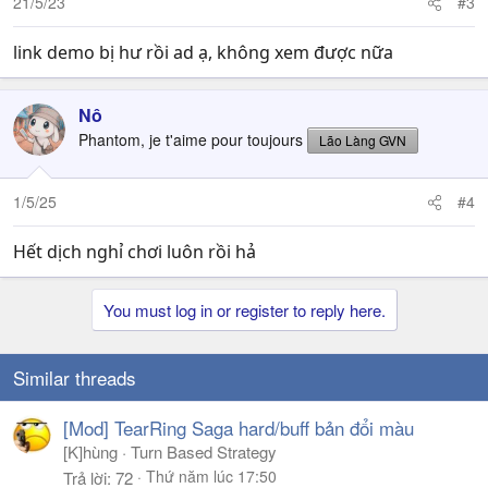
21/5/23
#3
Các bác có ý tưởng nào không thì cứ góp ý để em hoàn
link demo bị hư rồi ad ạ, không xem được nữa
thiện nhé:
- Cần ý tưởng về các vùng đất TQ, Lào, Cam, Thái Lan vẽ
cái gì thì phù hợp
Nô
- Mỗi tỉnh thành đặc trưng gì để đưa vô bản đồ.
Phantom, je t'aime pour toujours
Lão Làng GVN
...
1/5/25
#4
Hết dịch nghỉ chơi luôn rồi hả
You must log in or register to reply here.
Similar threads
[Mod] TearRing Saga hard/buff bản đổi màu
[K]hùng
Turn Based Strategy
Thứ năm lúc 17:50
Trả lời
72