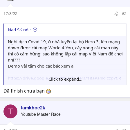
i
o
n
17/3/22
#2
s
:
Nad SK nói:
Nghỉ dịch Covid 19, ở nhà luyện lại bộ Hero 3, lên mạng
down được cái map World 4 You, cày xong cái map này
thì có cảm hứng: sao không lập cái map Việt Nam để chơi
nhỉ???
Demo vài tấm cho các bác xem ạ:
https://drive.google.com/drive/folders/18aPanRTzzpYCR
Click to expand...
p8jki8OqEJGRS_WyZlq?usp=sharing
Đã finish chưa bạn
Hiện tại bản đồ đang ở mức sơ khai:
- Map Size: G (252 x 252)
tamkhoe2k
- 8 Player tương ứng với 8 vùng hành chính của VN:
T
Youtube Master Race
Đông Bắc Bộ, Tây Bắc Bộ, Đồng Bằng Sông Hồng..
- 48 thành tất cả, mỗi vùng có 6 thành: tướng có 1 thành
chính, 3 thành giống thành chính và 2 thành random ...