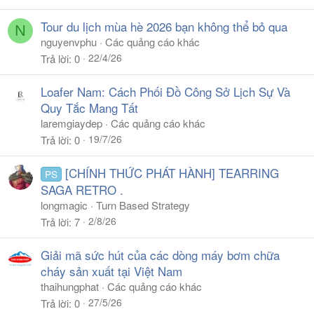
Tour du lịch mùa hè 2026 bạn không thể bỏ qua
N
nguyenvphu
Các quảng cáo khác
22/4/26
Trả lời
0
Loafer Nam: Cách Phối Đồ Công Sở Lịch Sự Và
Quy Tắc Mang Tất
laremgiaydep
Các quảng cáo khác
19/7/26
Trả lời
0
[CHÍNH THỨC PHÁT HÀNH] TEARRING
PS
SAGA RETRO .
longmagic
Turn Based Strategy
2/8/26
Trả lời
7
Giải mã sức hút của các dòng máy bơm chữa
cháy sản xuất tại Việt Nam
thaihungphat
Các quảng cáo khác
27/5/26
Trả lời
0