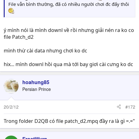
File vẫn bình thường, đã có nhiều người chơi đc đấy thôi
ý mình nói là mình downl về rồi nhưng giải nén ra ko co
file Patch_d2
mình thừ cài data nhưng chơi ko dc
hix... mình downl hồi qua mà tới bay giơi cài cưng ko dc
hoahung85
Persian Prince
20/2/12
#172
Trong folder D2QB có file patch_d2.mpq đầy ra là gì =.="
FrostWyrn