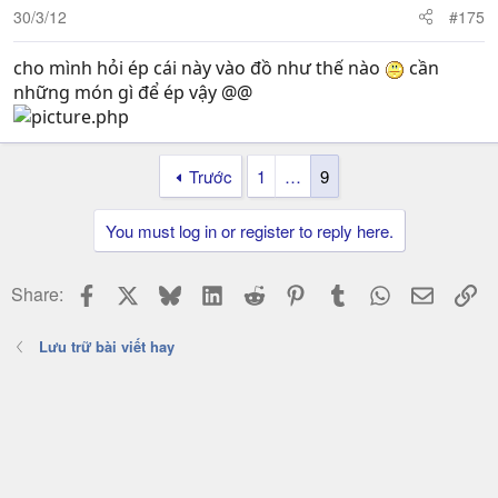
30/3/12
#175
cho mình hỏi ép cái này vào đồ như thế nào
cần
những món gì để ép vậy @@
Trước
1
…
9
You must log in or register to reply here.
Facebook
X
Bluesky
LinkedIn
Reddit
Pinterest
Tumblr
WhatsApp
Email
Li
Share:
Lưu trữ bài viết hay