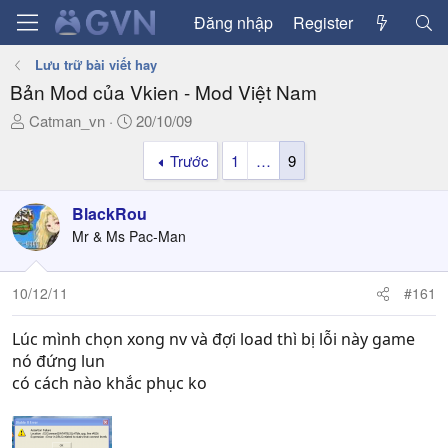
Đăng nhập
Register
Lưu trữ bài viết hay
Bản Mod của Vkien - Mod Việt Nam
T
N
Catman_vn
20/10/09
h
g
Trước
1
…
9
r
à
e
y
a
g
BlackRou
d
ử
Mr & Ms Pac-Man
s
i
t
a
10/12/11
#161
r
t
Lúc mình chọn xong nv và đợi load thì bị lỗi này game
e
nó đứng lun
r
có cách nào khắc phục ko