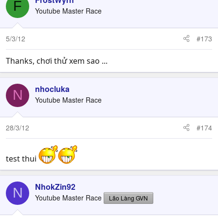
F
Youtube Master Race
5/3/12
#173
Thanks, chơi thử xem sao ...
nhocluka
N
Youtube Master Race
28/3/12
#174
test thui
NhokZin92
N
Youtube Master Race
Lão Làng GVN