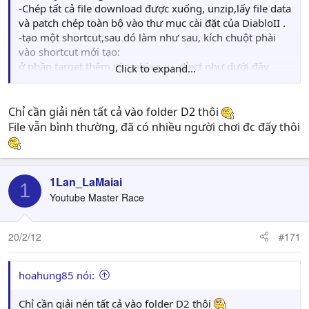
-Chép tất cả file download được xuống, unzip,lấy file data
và patch chép toàn bộ vào thư mục cài đặt của DiabloII .
-tạo một shortcut,sau dó làm như sau, kích chuột phài
vào shortcut mới tạo:
ở phần target thêm vào phía sau -dỉect như dưới đây
Click to expand...
Target:"C:\Diablo II\Diablo II.exe" -direct
Chỉ cần giải nén tất cả vào folder D2 thôi
File vẫn bình thường, đã có nhiều người chơi đc đấy thôi
1Lan_LaMaiai
1
Youtube Master Race
20/2/12
#171
hoahung85 nói:
Chỉ cần giải nén tất cả vào folder D2 thôi