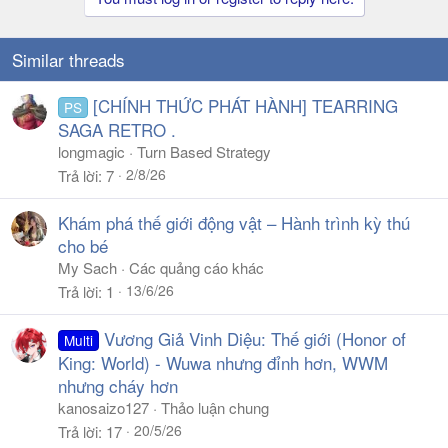
Similar threads
[CHÍNH THỨC PHÁT HÀNH] TEARRING
PS
SAGA RETRO .
longmagic
Turn Based Strategy
2/8/26
Trả lời
7
Khám phá thế giới động vật – Hành trình kỳ thú
cho bé
My Sach
Các quảng cáo khác
13/6/26
Trả lời
1
Vương Giả Vinh Diệu: Thế giới (Honor of
Multi
King: World) - Wuwa nhưng đỉnh hơn, WWM
nhưng cháy hơn
kanosaizo127
Thảo luận chung
20/5/26
Trả lời
17