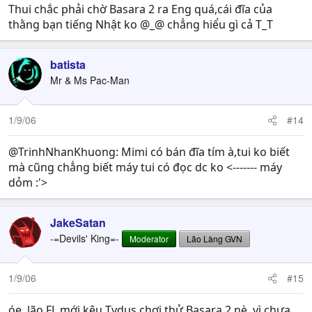
Thui chắc phải chờ Basara 2 ra Eng quá,cái đĩa của
thằng bạn tiếng Nhật ko @_@ chẳng hiểu gì cả T_T
batista
Mr & Ms Pac-Man
1/9/06
#14
@TrinhNhanKhuong: Mimi có bán đĩa tím à,tui ko biết
mà cũng chẳng biết máy tui có đọc dc ko <------- máy
dỏm :'>
JakeSatan
-=Devils' King=-
Moderator
Lão Làng GVN
1/9/06
#15
óe, lão FL mới kêu Tydus chơi thử Basara 2 nè, vì chưa