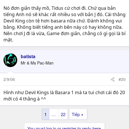
Nó đơn giản thấy mồ, Tidus cứ chơi đi. Chứ qua bản
tiếng Anh nó sẽ khác rất nhiều so với bản J đó. Cái thằng
Devil King còn tệ hơn basara nữa chứ. Đánh không vui
bằng. Không biết tiếng anh bên này có hay không nữa.
Nên chơi J đi là vừa, Game đơn giản, chẳng có gì gọi là bí
mật.
batista
Mr & Ms Pac-Man
2/9/06
#20
Hình như Devil Kings là Basara 1 mà ta tui chơi cái đó 20
mới có 4 thằng à ^^
1
…
22
Tiếp
You must log in or register to reply here.