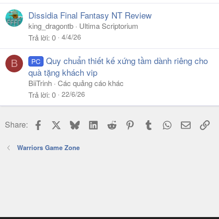
Dissidia Final Fantasy NT Review
king_dragontb
Ultima Scriptorium
4/4/26
Trả lời
0
Quy chuẩn thiết kế xứng tầm dành riêng cho
PC
B
quà tặng khách vip
BiiTrinh
Các quảng cáo khác
22/6/26
Trả lời
0
Facebook
X
Bluesky
LinkedIn
Reddit
Pinterest
Tumblr
WhatsApp
Email
Li
Share:
Warriors Game Zone