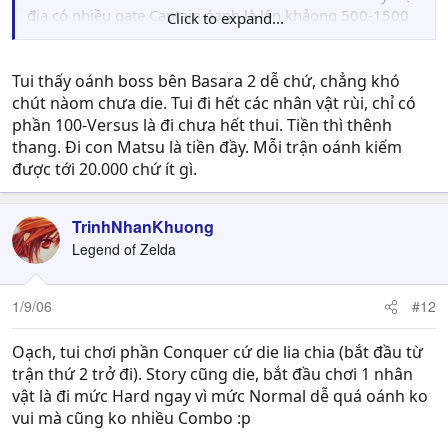
địa có nhiều gate Captain óanh là lên khảong 500-1500
Click to expand...
Combo ^_^
Nhưng đánh Boss khó ơi là khó, chơi suốt 1 dòng thật
Tui thấy oánh boss bên Basara 2 dễ chứ, chẳng khó
hòanh tráng (chắc cũng gần nửa tiếng), đến lúc gặp Boss
chút nàom chưa die. Tui đi hết các nhân vật rùi, chỉ có
chính là die -> 1 cảm giác Yomost >"<
phần 100-Versus là đi chưa hết thui. Tiền thì thênh
thang. Đi con Matsu là tiền đầy. Mỗi trận oánh kiếm
Tính sơ sơ Bsara 2 có thể ngốn hết mấy tháng chơi mới
được tới 20.000 chứ ít gì.
"phá băng" được, vì đi Story Mod lấy nhân vật (quá trời
NV chưa unlock), phải đi Conquer Mode lấy Costume cho
từng đứa, lại phải đi Challenge 100 màn.... rùi còn Item,
TrinhNhanKhuong
luyện LV lên 100, lấy vũ khí, Item, săn tiền để nâng Max
Legend of Zelda
chỉ số ..... kinh khủng *_*
1/9/06
#12
Oạch, tui chơi phần Conquer cứ die lia chia (bắt đầu từ
trận thứ 2 trở đi). Story cũng die, bắt đầu chơi 1 nhân
vật là đi mức Hard ngay vì mức Normal dễ quá oánh ko
vui mà cũng ko nhiều Combo :p