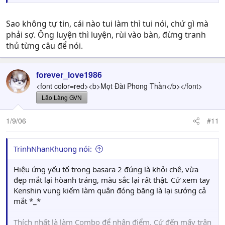
Sao không tự tin, cái nào tui làm thì tui nói, chứ gì mà
phải sợ. Ông luyện thì luyện, rùi vào bàn, đừng tranh
thủ từng câu để nói.
forever_love1986
<font color=red><b>Mọt Đài Phong Thần</b></font>
Lão Làng GVN
1/9/06
#11
TrinhNhanKhuong nói:
Hiệu ứng yếu tố trong basara 2 đúng là khỏi chê, vừa
đẹp mắt lại hòanh tráng, màu sắc lại rất thật. Cứ xem tay
Kenshin vung kiếm làm quân đóng băng là lại sướng cả
mắt *_*
Thích nhất là làm Combo để nhân điểm. Cứ đến mấy trận