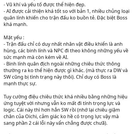
- Vũ khí và yếu tố được thể hiện đẹp.
- AI được cải thiện khá tốt so với bản 1, nhiều chủng loại
quân lính khiến cho trận đấu ko buồn tẻ. Đặc biệt Boss
khá mạnh.
Mặt yếu :
- Trận đấu chỉ có duy nhất nhân vật điều khiển là anh
hùng, các binh lính và NPC đi theo không những yếu về
sức mạnh mà còn kém về AI.
- Binh lính quân địch ngoài những chiêu thức thông
thường ra ko thể hiện được gì khác. (mà thực ra DW và
SW cũng bị tình trạng này thôi). Chỉ duy có Boss là
mạnh thực sự.
Tuy cường điệu chiêu thức khá nhiều bằng những hiệu
ứng tuyệt vời nhưng vẫn ko mất đi tính trọng lực và
logic. Cái này thì hơn hẳn SW rồi (nhớ lại chiêu giậm
chân của Oichi, cảm giác ko hề có trọng lực vậy mà
sang phần 2 cái lỗi này vẩn chẳng được chưã).