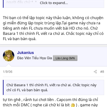
người đấy chứ *_*
Click to expand...
Bản Basara 2 này trình bày đẹp mắt cách chơi cũng khá
rõ ràng hầu như ko cần phải có English (nhưng các Item
Thì bạn có thể lập topic này thảo luận, không có chuyện
đặc biệt thì bó tay :p).
gì miễn đừng lập topic trùng lập.Tại game này chưa ra
Ở Mimi mua đĩa tím chỉ có 15-20.k thui đâu có mắc.
tiếng anh nên FL chưa muốn viết bài HD cho nó. Chứ
Mình cầm cái đĩa FF X-2 Inter (Japan) ra đổi lấy Basara 2
Basara 1 thì chính FL viết ra chứ ai. Chắc topic này chỉ có
tốn có 5.000 ah :o
FL và bạn bàn quá.
Phải công nhận Bsara chịu chơi, chiêu thức nhân vật đổi
tòan bộ cứ y như chơi 1 trò mới vậy ^_^
Jukanius
Đào Viên Tiểu Họa Gia
Lão Làng GVN
1/9/06
#8
Chứ Basara 1 thì chính FL viết ra chứ ai. Chắc topic này
chỉ có FL và bạn bàn quá.
tự tin ghê , rảnh tui chơi liền . Capcom thì đúng là chỉ
thích mỗi DMC ( nghe cái chữ kí là bít
) . game này