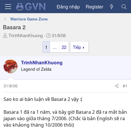
Đăng nhập
Register
Warriors Game Zone
Basara 2
T
N
TrinhNhanKhuong
31/8/06
h
g
1
…
22
Tiếp
r
à
e
y
a
g
TrinhNhanKhuong
d
ử
Legend of Zelda
s
i
t
a
31/8/06
#1
r
t
Sao ko ai bàn luận về Basara 2 vậy :(
e
r
Basara 1 đã ra 1 năm, và bây giờ Basara 2 đã ra mắt bản
japan vào giữa tháng 7/2006. (Chắc là bản English sẽ ra
vào khảong tháng 10/2006 thôi)