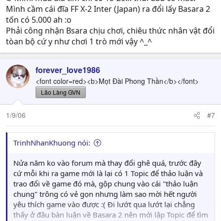
Mình cầm cái đĩa FF X-2 Inter (Japan) ra đổi lấy Basara 2
tốn có 5.000 ah :o
Phải công nhận Bsara chịu chơi, chiêu thức nhân vật đổi
tòan bộ cứ y như chơi 1 trò mới vậy ^_^
forever_love1986
<font color=red><b>Mọt Đài Phong Thần</b></font>
Lão Làng GVN
1/9/06
#7
TrinhNhanKhuong nói:
Nửa năm ko vào forum mà thay đổi ghê quá, trước đây
cứ mỗi khi ra game mới là lại có 1 Topic để thảo luận và
trao đổi về game đó mà, gộp chung vào cái "thảo luận
chung" trông có vẻ gọn nhưng làm sao mời hết người
yêu thích game vào được :( Đi lướt qua lướt lại chẳng
thấy ở đâu bàn luận về Basara 2 nên mới lập Topic để tìm