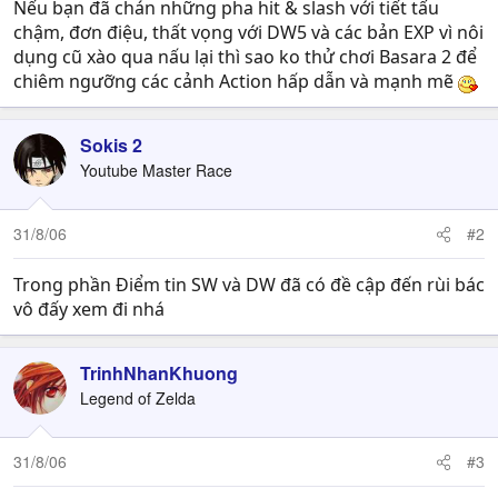
Nếu bạn đã chán những pha hit & slash với tiết tấu
chậm, đơn điệu, thất vọng với DW5 và các bản EXP vì nôi
dụng cũ xào qua nấu lại thì sao ko thử chơi Basara 2 để
chiêm ngưỡng các cảnh Action hấp dẫn và mạnh mẽ
Sokis 2
Youtube Master Race
31/8/06
#2
Trong phần Điểm tin SW và DW đã có đề cập đến rùi bác
vô đấy xem đi nhá
TrinhNhanKhuong
Legend of Zelda
31/8/06
#3