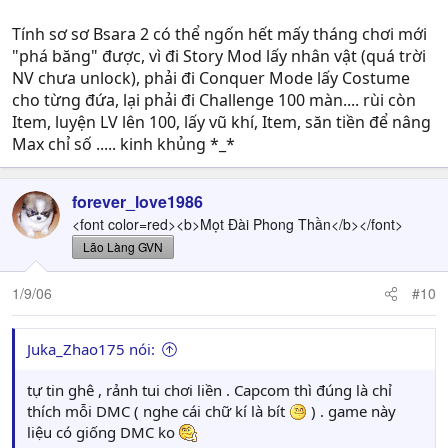
Tính sơ sơ Bsara 2 có thể ngốn hết mấy tháng chơi mới
"phá băng" được, vì đi Story Mod lấy nhân vật (quá trời
NV chưa unlock), phải đi Conquer Mode lấy Costume
cho từng đứa, lại phải đi Challenge 100 màn.... rùi còn
Item, luyện LV lên 100, lấy vũ khí, Item, săn tiền để nâng
Max chỉ số ..... kinh khủng *_*
forever_love1986
<font color=red><b>Mọt Đài Phong Thần</b></font>
Lão Làng GVN
1/9/06
#10
Juka_Zhao175 nói:
tự tin ghê , rảnh tui chơi liền . Capcom thì đúng là chỉ
thích mỗi DMC ( nghe cái chữ kí là bít
) . game này
liệu có giống DMC ko