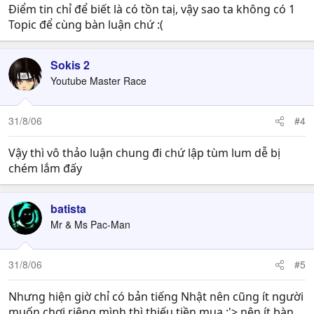
Điểm tin chỉ để biết là có tồn taị, vậy sao ta không có 1
Topic để cùng bàn luận chứ :(
Sokis 2
Youtube Master Race
31/8/06
#4
Vậy thì vô thảo luận chung đi chứ lập tùm lum dễ bị
chém lắm đấy
batista
Mr & Ms Pac-Man
31/8/06
#5
Nhưng hiện giờ chỉ có bản tiếng Nhật nên cũng ít người
muốn chơi riêng mình thì thiếu tiền mua :'> nên ít bàn