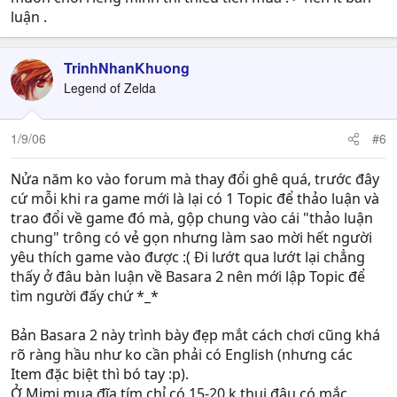
luận .
TrinhNhanKhuong
Legend of Zelda
1/9/06
#6
Nửa năm ko vào forum mà thay đổi ghê quá, trước đây
cứ mỗi khi ra game mới là lại có 1 Topic để thảo luận và
trao đổi về game đó mà, gộp chung vào cái "thảo luận
chung" trông có vẻ gọn nhưng làm sao mời hết người
yêu thích game vào được :( Đi lướt qua lướt lại chẳng
thấy ở đâu bàn luận về Basara 2 nên mới lập Topic để
tìm người đấy chứ *_*
Bản Basara 2 này trình bày đẹp mắt cách chơi cũng khá
rõ ràng hầu như ko cần phải có English (nhưng các
Item đặc biệt thì bó tay :p).
Ở Mimi mua đĩa tím chỉ có 15-20.k thui đâu có mắc.