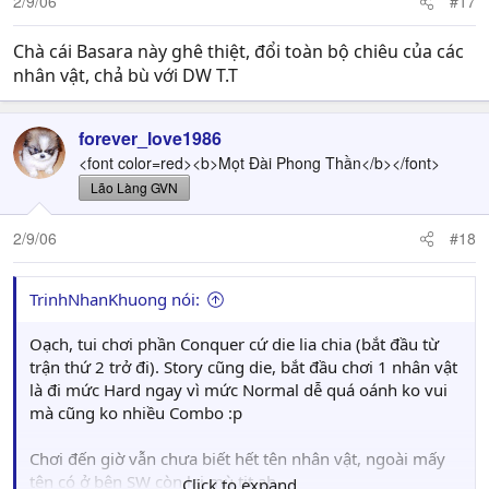
2/9/06
#17
Chà cái Basara này ghê thiệt, đổi toàn bộ chiêu của các
nhân vật, chả bù với DW T.T
forever_love1986
<font color=red><b>Mọt Đài Phong Thần</b></font>
Lão Làng GVN
2/9/06
#18
TrinhNhanKhuong nói:
Oạch, tui chơi phần Conquer cứ die lia chia (bắt đầu từ
trận thứ 2 trở đi). Story cũng die, bắt đầu chơi 1 nhân vật
là đi mức Hard ngay vì mức Normal dễ quá oánh ko vui
mà cũng ko nhiều Combo :p
Chơi đến giờ vẫn chưa biết hết tên nhân vật, ngoài mấy
tên có ở bên SW còn lại mù tịt ah.
Click to expand...