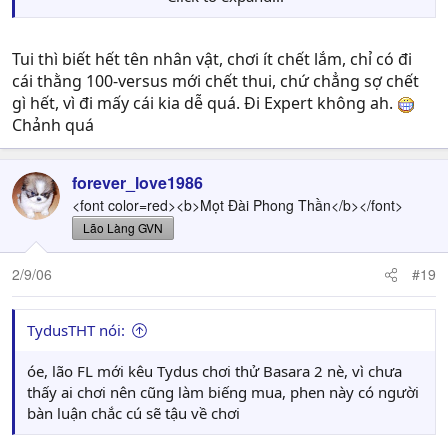
Cái tay ôm vòng tròn đánh Mosou vui lắm, chiêu thức
cũng lạ mà toàn vô dụng, nhất là cái "cối xay gió" nó tạo
ra chẳng ít gì chỉ biết mỗi lần xài là bị tụi lính đánh cho te
Tui thì biết hết tên nhân vật, chơi ít chết lắm, chỉ có đi
tua *_*
cái thằng 100-versus mới chết thui, chứ chẳng sợ chết
gì hết, vì đi mấy cái kia dễ quá. Đi Expert không ah.
Có lẽ nhân vật của tui còn yếu, mỗi khi bị Boss dùng 1
Chảnh quá
chiêu Charge là hết hơn nửa cây máu rồi, mà đánh 1 lần
Mosou nó chỉ mất 1/3 máu >"<
forever_love1986
Mà Boss ở đây ghê thật, nó mà dùng Charge rồi thì khó
<font color=red><b>Mọt Đài Phong Thần</b></font>
mà đỡ được *_*
Lão Làng GVN
2/9/06
#19
TydusTHT nói:
óe, lão FL mới kêu Tydus chơi thử Basara 2 nè, vì chưa
thấy ai chơi nên cũng làm biếng mua, phen này có người
bàn luận chắc cú sẽ tậu về chơi