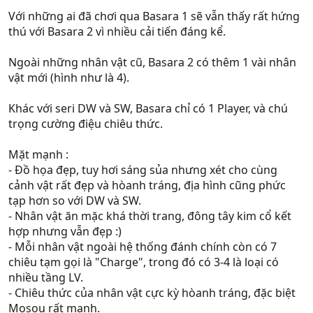
Với những ai đã chơi qua Basara 1 sẽ vẫn thấy rất hứng
thú với Basara 2 vì nhiều cải tiến đáng kể.
Ngoài những nhân vật cũ, Basara 2 có thêm 1 vài nhân
vật mới (hình như là 4).
Khác với seri DW và SW, Basara chỉ có 1 Player, và chú
trọng cường điệu chiêu thức.
Mặt mạnh :
- Đồ họa đẹp, tuy hơi sáng sủa nhưng xét cho cùng
cảnh vật rất đẹp và hòanh tráng, địa hình cũng phức
tạp hơn so với DW và SW.
- Nhân vật ăn mặc khá thời trang, đông tây kim cổ kết
hợp nhưng vẫn đẹp :)
- Mỗi nhân vật ngoài hệ thống đánh chính còn có 7
chiêu tạm gọi là "Charge", trong đó có 3-4 là loại có
nhiều tầng LV.
- Chiêu thức của nhân vật cực kỳ hòanh tráng, đặc biệt
Mosou rất mạnh.