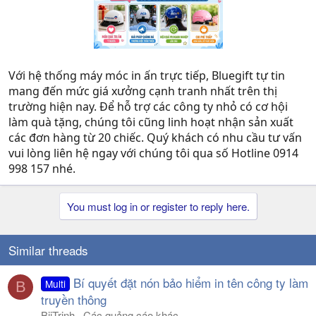
Với hệ thống máy móc in ấn trực tiếp, Bluegift tự tin
mang đến mức giá xưởng cạnh tranh nhất trên thị
trường hiện nay. Để hỗ trợ các công ty nhỏ có cơ hội
làm quà tặng, chúng tôi cũng linh hoạt nhận sản xuất
các đơn hàng từ 20 chiếc. Quý khách có nhu cầu tư vấn
vui lòng liên hệ ngay với chúng tôi qua số Hotline 0914
998 157 nhé.
You must log in or register to reply here.
Similar threads
Bí quyết đặt nón bảo hiểm in tên công ty làm
Multi
B
truyền thông
BiiTrinh
Các quảng cáo khác