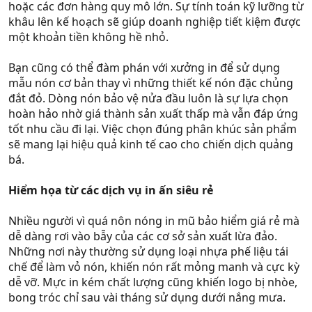
hoặc các đơn hàng quy mô lớn. Sự tính toán kỹ lưỡng từ
khâu lên kế hoạch sẽ giúp doanh nghiệp tiết kiệm được
một khoản tiền không hề nhỏ.
Bạn cũng có thể đàm phán với xưởng in để sử dụng
mẫu nón cơ bản thay vì những thiết kế nón đặc chủng
đắt đỏ. Dòng nón bảo vệ nửa đầu luôn là sự lựa chọn
hoàn hảo nhờ giá thành sản xuất thấp mà vẫn đáp ứng
tốt nhu cầu đi lại. Việc chọn đúng phân khúc sản phẩm
sẽ mang lại hiệu quả kinh tế cao cho chiến dịch quảng
bá.
Hiểm họa từ các dịch vụ in ấn siêu rẻ
Nhiều người vì quá nôn nóng in mũ bảo hiểm giá rẻ mà
dễ dàng rơi vào bẫy của các cơ sở sản xuất lừa đảo.
Những nơi này thường sử dụng loại nhựa phế liệu tái
chế để làm vỏ nón, khiến nón rất mỏng manh và cực kỳ
dễ vỡ. Mực in kém chất lượng cũng khiến logo bị nhòe,
bong tróc chỉ sau vài tháng sử dụng dưới nắng mưa.