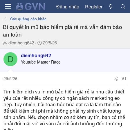
Đăng nhập
Register
Các quảng cáo khác
Bí quyết in mũ bảo hiểm giá rẻ mà vẫn đảm bảo
an toàn
T
N
diemhong642
29/5/26
h
g
r
à
diemhong642
D
e
y
Youtube Master Race
a
g
d
ử
29/5/26
#1
s
i
t
a
Tìm kiếm dịch vụ in mũ bảo hiểm giá rẻ là nhu cầu thiết
r
yếu của rất nhiều công ty có ngân sách marketing eo
t
hẹp. Tuy nhiên, bài toán hóc búa đặt ra là làm thế nào
e
để tiết kiệm chi phí mà không phải hy sinh chất lượng
r
sản phẩm. Nếu chọn nhầm cơ sở kém uy tín, bạn có thể
phải đối mặt với vô vàn rắc rối ảnh hưởng đến thương