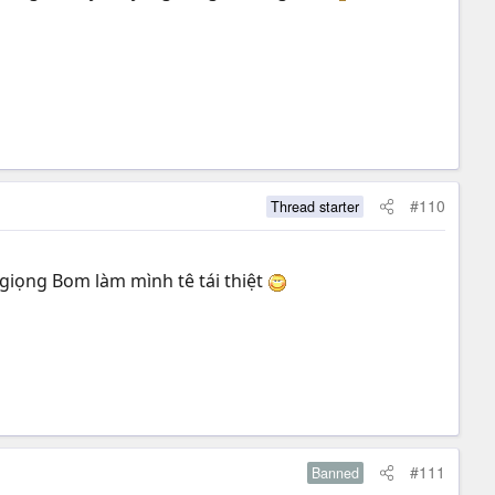
#110
Thread starter
ó giọng Bom làm mình tê tái thiệt
#111
Banned