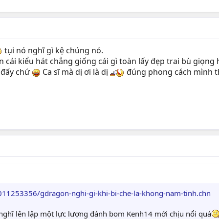
tụi nó nghĩ gì kệ chúng nó.
n cái kiểu hát chẳng giống cái gì toàn lấy đẹp trai bù giọn
 đấy chứ
Ca sĩ mà dị ơi là dị
đúng phong cách mình th
011253356/gdragon-nghi-gi-khi-bi-che-la-khong-nam-tinh.chn
t nghĩ lên lập một lực lượng đánh bom Kenh14 mới chịu nổi quá