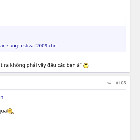
an-song-festival-2009.chn
thật ra không phải vậy đâu các bạn à"
#105
hn
quá