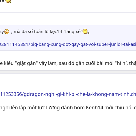
nữa
ày
, mà đa số toàn lũ kẹc14 "lăng xê"
2811145881/big-bang-xung-dot-gay-gat-voi-super-junior-tai-asi
tle kiểu "giật gân" vậy lắm, sau đó gần cuối bài mới "hí hí, 
011253356/gdragon-nghi-gi-khi-bi-che-la-khong-nam-tinh.c
t nghĩ lên lập một lực lượng đánh bom Kenh14 mới chịu nổi 