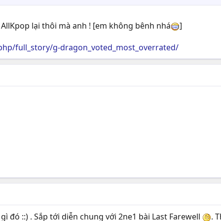
 AllKpop lại thôi mà anh ! [em không bênh nhá
]
php/full_story/g-dragon_voted_most_overrated/
 đó ::) . Sắp tới diễn chung với 2ne1 bài Last Farewell
. 