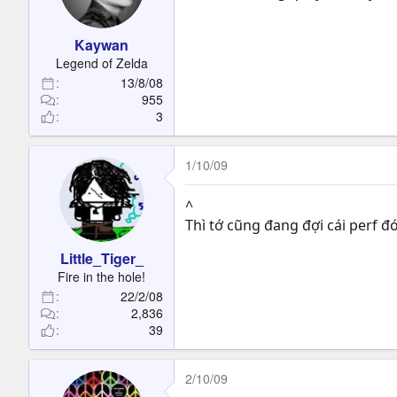
Kaywan
Legend of Zelda
13/8/08
955
3
1/10/09
^
Thì tớ cũng đang đợi cái perf đ
Little_Tiger_
Fire in the hole!
22/2/08
2,836
39
2/10/09