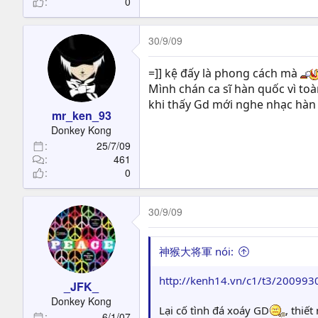
0
30/9/09
=]] kệ đấy là phong cách mà
Mình chán ca sĩ hàn quốc vì toà
khi thấy Gd mới nghe nhạc hàn
mr_ken_93
Donkey Kong
25/7/09
461
0
30/9/09
神猴大将軍 nói:
http://kenh14.vn/c1/t3/200993
_JFK_
Donkey Kong
Lại cố tình đá xoáy GD
, thiế
6/1/07