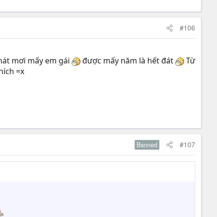
#106
g hát mơi mấy em gái
được mấy năm là hết đát
Từ
ích =x
#107
Banned