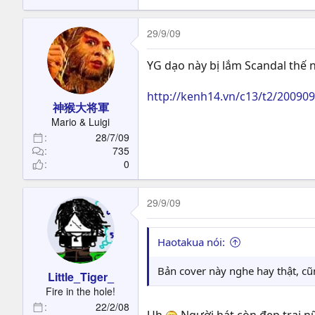
29/9/09
YG dạo này bị lắm Scandal thế 
http://kenh14.vn/c13/t2/2009092
神猴大将軍
Mario & Luigi
28/7/09
735
0
29/9/09
Haotakua nói:
Bản cover này nghe hay thật, cũ
Little_Tiger_
Fire in the hole!
22/2/08