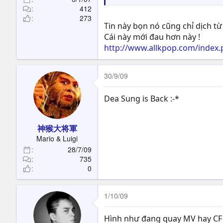
412
273
Tin này bọn nó cũng chỉ dịch từ
Cái này mới đau hơn này !
http://www.allkpop.com/index.
30/9/09
Dea Sung is Back :-*
神猴大将軍
Mario & Luigi
28/7/09
735
0
1/10/09
Hình như đang quay MV hay CF gì