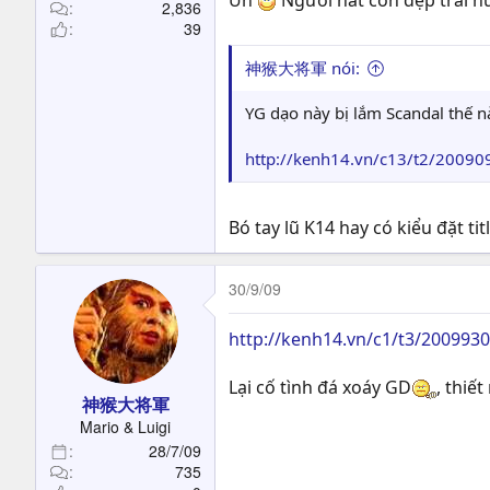
Uh
Người hát còn đẹp trai 
2,836
39
神猴大将軍 nói:
YG dạo này bị lắm Scandal thế n
http://kenh14.vn/c13/t2/200909
Bó tay lũ K14 hay có kiểu đặt ti
30/9/09
http://kenh14.vn/c1/t3/200993
Lại cố tình đá xoáy GD
, thiế
神猴大将軍
Mario & Luigi
28/7/09
735