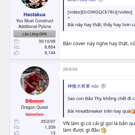
t
e
[video]DcOWGQCk78U[/video]
Haotakua
r
^
You Must Construct
Bài này hay thật, thấy hay hơn 
Additional Pylons
Lão Làng GVN
30/10/08
Bản cover này nghe hay thật, cu
8,854
9,144
28/9/09
神猴大将軍 nói:
Sao con Bảo Thy không chết đi c
Bibonot
Dragon Quest
Bài Hreatbreaker trên hay quá
GameOver
25/2/07
VN làm gì có cái gì gọi là bản 
1,339
làm được gì đâu
13