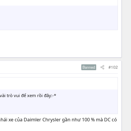
#102
Banned
ài trò vui để xem rồi đây:-*
nhái xe của Daimler Chrysler gần như 100 % mà DC có