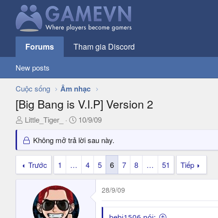
Forums
Tham gia Discord
New posts
Cuộc sống
Âm nhạc
[Big Bang is V.I.P] Version 2
T
N
Little_Tiger_
10/9/09
h
g
r
à
Không mở trả lời sau này.
e
y
a
g
Trước
1
…
4
5
6
7
8
…
51
Tiếp
d
ử
s
i
28/9/09
t
a
r
bebi1506 nói: