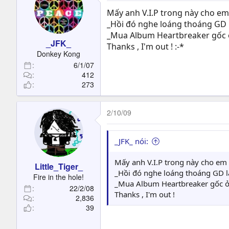
Mấy anh V.I.P trong này cho em 
_Hồi đó nghe loáng thoáng GD làm
_Mua Album Heartbreaker gốc ở
_JFK_
Thanks , I'm out ! :-*
Donkey Kong
6/1/07
412
273
2/10/09
_JFK_ nói:
Mấy anh V.I.P trong này cho em 
Little_Tiger_
_Hồi đó nghe loáng thoáng GD làm
Fire in the hole!
_Mua Album Heartbreaker gốc ở 
22/2/08
Thanks , I'm out !
2,836
39