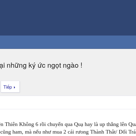
ại những ký ức ngọt ngào !
Tiếp
lên Thiên Không 6 rồi chuyển qua Quạ hay là up thẳng lên Quạ
 cũng ham, mà nếu như mua 2 cái rưong Thành Thât/ Dối Trá đ