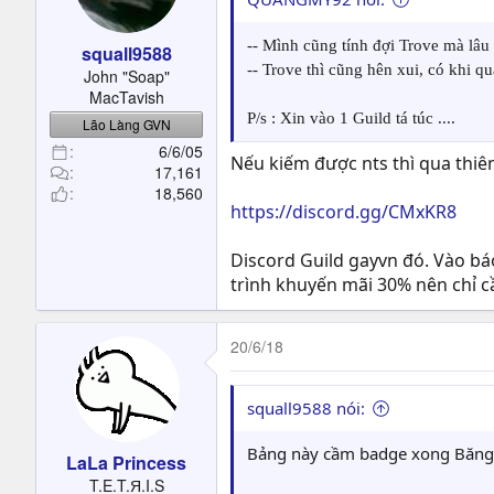
-- Mình cũng tính đợi Trove mà lâu
squall9588
-- Trove thì cũng hên xui, có khi 
John "Soap"
MacTavish
P/s : Xin vào 1 Guild tá túc ....
Lão Làng GVN
6/6/05
Nếu kiếm được nts thì qua thiên
17,161
18,560
https://discord.gg/CMxKR8
Discord Guild gayvn đó. Vào bá
trình khuyến mãi 30% nên chỉ c
20/6/18
squall9588 nói:
Bảng này cầm badge xong Băng 
LaLa Princess
T.E.T.Я.I.S