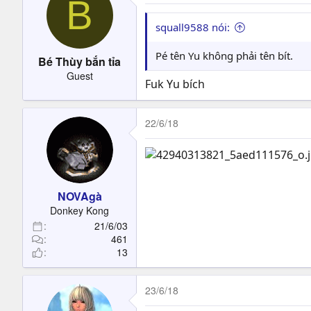
B
squall9588 nói:
Pé tên Yu không phải tên bít.
Bé Thùy bắn tỉa
Guest
Fuk Yu bích
22/6/18
NOVAgà
Donkey Kong
21/6/03
461
13
23/6/18