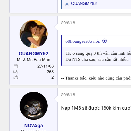
QUANGMY92
R
e
a
c
20/6/18
t
i
o
o0hoangsea0o nói:
n
s
QUANGMY92
TK 6 sang quạ 3 thì vẫn cần linh hồ
:
Mr & Ms Pac-Man
Dư NTS chả sao, sau cần rất nhiều
27/11/06
263
2
-- Thanks bác, kiểu nào cũng cần phôi,
20/6/18
Nạp 1M6 sẽ được 160k kim cương
NOVAgà