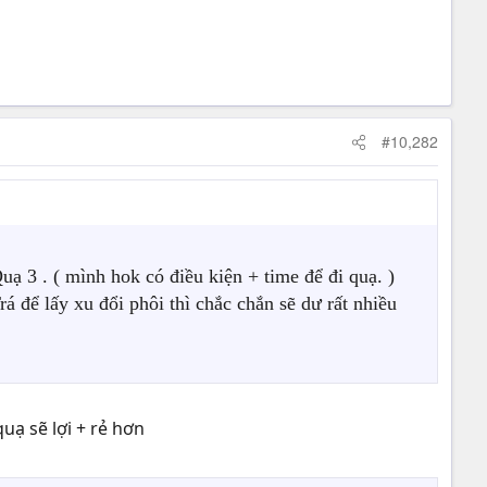
#10,282
uạ 3 . ( mình hok có điều kiện + time để đi quạ. )
 để lấy xu đổi phôi thì chắc chắn sẽ dư rất nhiều
uạ sẽ lợi + rẻ hơn