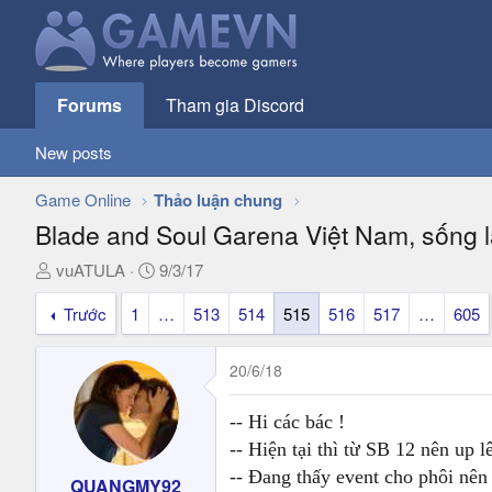
Forums
Tham gia Discord
New posts
Game Online
Thảo luận chung
Blade and Soul Garena Việt Nam, sống l
T
N
vuATULA
9/3/17
h
g
Trước
1
…
513
514
515
516
517
…
605
r
à
e
y
a
g
20/6/18
d
ử
s
i
-- Hi các bác !
t
-- Hiện tại thì từ SB 12 nên up 
a
r
-- Đang thấy event cho phôi nên
QUANGMY92