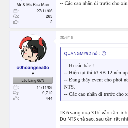
t
-- Các cao nhân đi trước cho xin
Mr & Ms Pac-Man
e
27/11/06
r
263
2
20/6/18
QUANGMY92 nói:
-- Hi các bác !
o0hoangsea0o
-- Hiện tại thì từ SB 12 nên u
♥
-- Đang thấy event cho phôi n
Lão Làng GVN
NTS.
11/11/06
9,712
-- Các cao nhân đi trước cho x
444
TK 6 sang quạ 3 thì vẫn cần lin
Dư NTS chả sao, sau cần rất nh