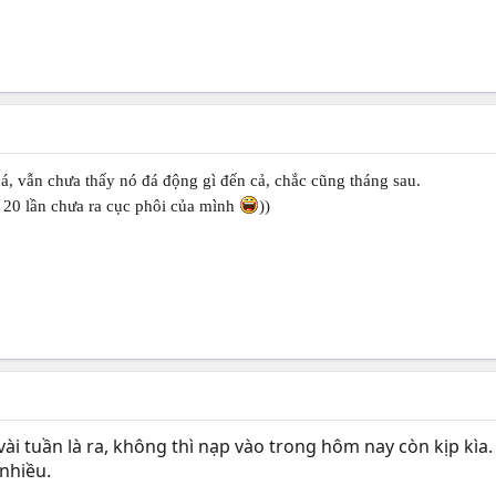
á, vẫn chưa thấy nó đá động gì đến cả, chắc cũng tháng sau.
y 20 lần chưa ra cục phôi của mình
))
 vài tuần là ra, không thì nạp vào trong hôm nay còn kịp kì
nhiều.