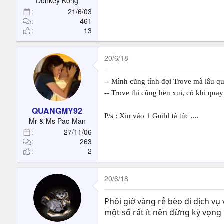
Donkey Kong
21/6/03
461
13
20/6/18
-- Mình cũng tính đợi Trove mà lâu qu
-- Trove thì cũng hên xui, có khi qua
QUANGMY92
P/s : Xin vào 1 Guild tá túc ....
Mr & Ms Pac-Man
27/11/06
263
2
20/6/18
Phôi giờ vàng rẻ bèo đi dịch vụ
một số rất ít nên đừng kỳ vọng 