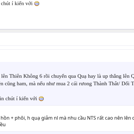
 chút í kiến với
p lên Thiên Không 6 rồi chuyển qua Quạ hay là up thẳng lên Q
ên cũng ham, mà nếu như mua 2 cái rưong Thành Thât/ Dối Trá
in chút í kiến với
h hồn + phôi, h quạ giảm nl mà nhu cầu NTS rất cao nên lên q
iều