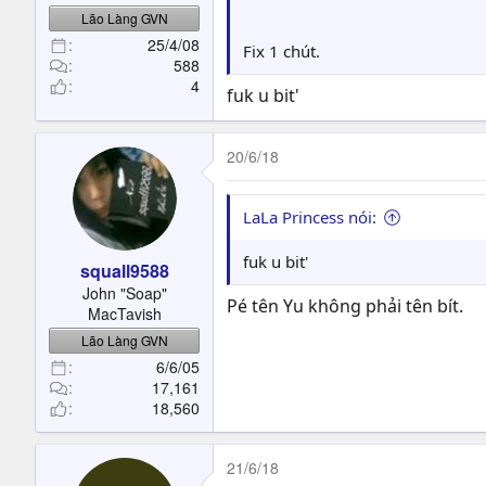
Lão Làng GVN
25/4/08
Fix 1 chút.
588
4
fuk u bit'
20/6/18
LaLa Princess nói:
fuk u bit'
squall9588
John "Soap"
Pé tên Yu không phải tên bít.
MacTavish
Lão Làng GVN
6/6/05
17,161
18,560
21/6/18