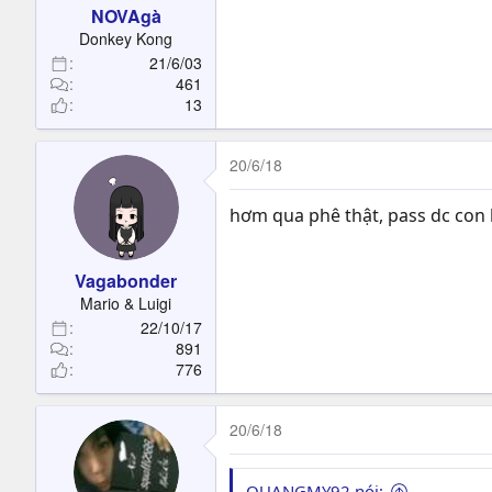
NOVAgà
Donkey Kong
21/6/03
461
13
20/6/18
hơm qua phê thật, pass dc co
Vagabonder
Mario & Luigi
22/10/17
891
776
20/6/18
QUANGMY92 nói: