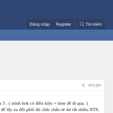
Đăng nhập
Register
Tìm kiếm
#10,281
 3 . ( mình hok có điều kiện + time để đi quạ. )
ể lấy xu đổi phôi thì chắc chắn sẽ dư rất nhiều NTS.