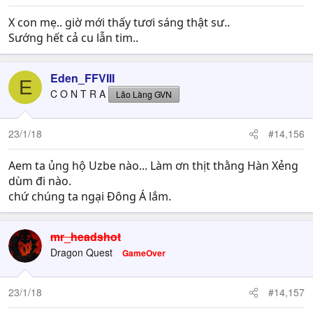
X con mẹ.. giờ mới thấy tươi sáng thật sư..
Sướng hết cả cu lẫn tim..
Eden_FFVIII
E
C O N T R A
Lão Làng GVN
23/1/18
#14,156
Aem ta ủng hộ Uzbe nào... Làm ơn thịt thằng Hàn Xẻng
dùm đi nào.
chứ chúng ta ngại Đông Á lắm.
mr_headshot
Dragon Quest
GameOver
23/1/18
#14,157