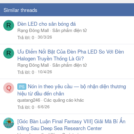
Similar threads
Đèn LED cho sân bóng đá
R
Rạng Đông Mall
Sản phẩm điện tử
30/3/26
Trả lời
0
Ưu Điểm Nổi Bật Của Đèn Pha LED So Với Đèn
R
Halogen Truyền Thống Là Gì?
Rạng Đông Mall
Sản phẩm điện tử
10/4/26
Trả lời
0
Nón in theo yêu cầu — bộ nhận diện thương
PS
Q
hiệu từ đầu đến chân
quatang246
Các quảng cáo khác
6/6/26
Trả lời
0
[Góc Bàn Luận Final Fantasy VIII] Giải Mã Bí Ẩn
Đằng Sau Deep Sea Research Center