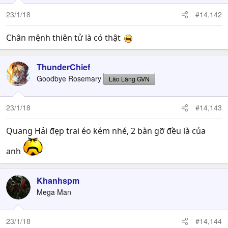
23/1/18
#14,142
Chân mệnh thiên tử là có thật
ThunderChief
Goodbye Rosemary
Lão Làng GVN
23/1/18
#14,143
Quang Hải đẹp trai éo kém nhé, 2 bàn gỡ đều là của
anh
Khanhspm
Mega Man
23/1/18
#14,144