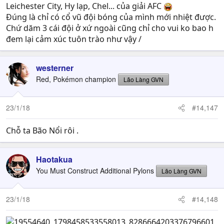
Leichester City, Hy lạp, Chel... của giải AFC
Đúng là chỉ có cổ vũ đội bóng của mình mới nhiệt được.
Chứ dăm 3 cái đội ở xứ ngoài cũng chỉ cho vui ko bao h
đem lại cảm xúc tuôn trào như vậy /
westerner
Red, Pokémon champion
Lão Làng GVN
23/1/18
#14,147
Chỗ ta Bão Nổi rôi .
Haotakua
You Must Construct Additional Pylons
Lão Làng GVN
23/1/18
#14,148