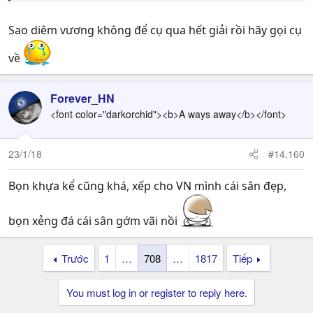
Sao diêm vương không để cụ qua hết giải rồi hãy gọi cụ
về
Forever_HN
<font color="darkorchid"><b>A ways away</b></font>
23/1/18
#14,160
Bọn khựa kể cũng khá, xếp cho VN mình cái sân đẹp,
bọn xẻng đá cái sân gớm vãi nồi
Trước
1
…
708
…
1817
Tiếp
You must log in or register to reply here.