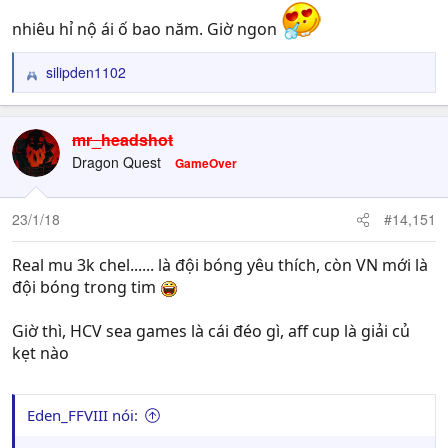
nhiêu hỉ nộ ái ố bao năm. Giờ ngon
silipden1102
R
e
a
c
mr_headshot
t
Dragon Quest
GameOver
i
o
n
23/1/18
#14,151
s
:
Real mu 3k chel...... là đội bóng yêu thích, còn VN mới là
đội bóng trong tim
Giờ thì, HCV sea games là cái đéo gì, aff cup là giải củ
kẹt nào
Eden_FFVIII nói: