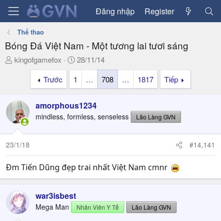
Đăng nhập
Register
Thể thao
Bóng Đá Việt Nam - Một tương lai tươi sáng
T
N
kingofgamefox
28/11/14
h
g
Trước
1
…
708
…
1817
Tiếp
r
à
e
y
a
g
amorphous1234
d
ử
mindless, formless, senseless
Lão Làng GVN
s
i
t
a
23/1/18
#14,141
r
t
Đm Tiến Dũng đẹp trai nhất Việt Nam cmnr
e
r
war3isbest
Mega Man
Nhân Viên Y Tế
Lão Làng GVN