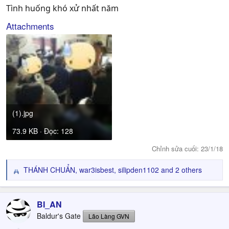
Tình huống khó xử nhất năm
Attachments
(1).jpg
73.9 KB · Đọc: 128
Chỉnh sửa cuối:
23/1/18
THÁNH CHUẨN
,
war3isbest
,
silipden1102
and 2 others
R
e
a
c
BI_AN
t
Baldur's Gate
Lão Làng GVN
i