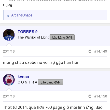
ArcaneChaos
R
e
a
c
TORRES 9
t
The Warrior of Light
Lão Làng GVN
i
o
n
23/1/18
#14,149
s
:
mong cháu uzebe nó vô , sợ gặp hàn hơn
kvnsa
C O N T R A
Lão Làng GVN
23/1/18
#14,150
Thớt từ 2014, qua hơn 700 page giờ mới linh ứng. Bao