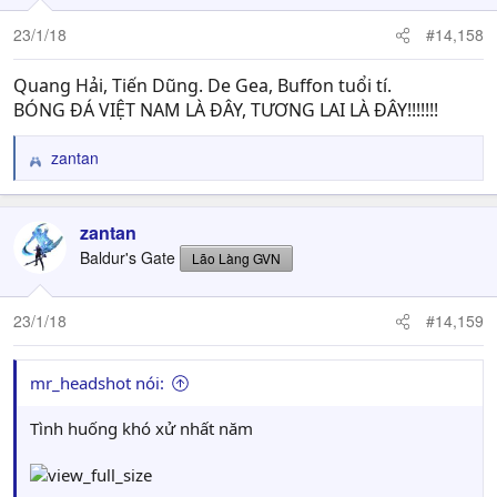
o
n
23/1/18
#14,158
s
:
Quang Hải, Tiến Dũng. De Gea, Buffon tuổi tí.
BÓNG ĐÁ VIỆT NAM LÀ ĐÂY, TƯƠNG LAI LÀ ĐÂY!!!!!!!
zantan
R
e
a
c
zantan
t
Baldur's Gate
Lão Làng GVN
i
o
n
23/1/18
#14,159
s
:
mr_headshot nói:
Tình huống khó xử nhất năm