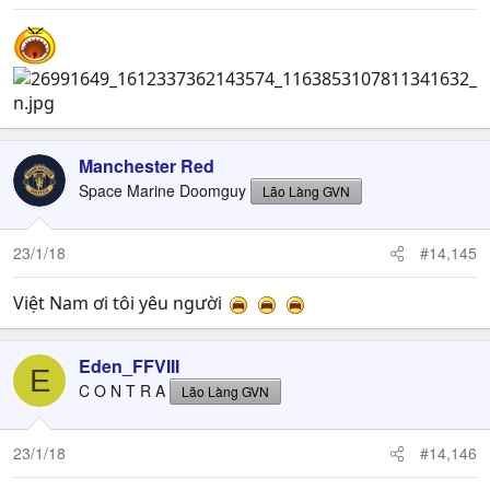
Manchester Red
Space Marine Doomguy
Lão Làng GVN
23/1/18
#14,145
Việt Nam ơi tôi yêu người
Eden_FFVIII
E
C O N T R A
Lão Làng GVN
23/1/18
#14,146