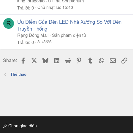
king_dragontb
Ultima Scriptorium
Chủ nhật lúc 15:40
Trả lời
0
Ưu Điểm Của Đèn LED Nhà Xưởng So Với Đèn
R
Truyền Thống
Rạng Đông Mall
Sản phẩm điện tử
31/3/26
Trả lời
0
Facebook
X
Bluesky
LinkedIn
Reddit
Pinterest
Tumblr
WhatsApp
Email
Li
Share:
Thể thao
Chọn giao diện