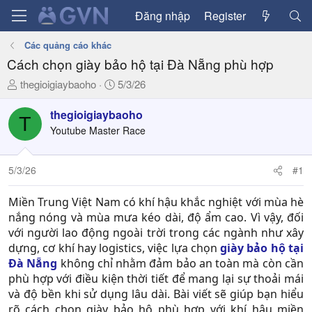
Đăng nhập
Register
Các quảng cáo khác
Cách chọn giày bảo hộ tại Đà Nẵng phù hợp
T
N
thegioigiaybaoho
5/3/26
h
g
r
à
thegioigiaybaoho
T
e
y
Youtube Master Race
a
g
d
ử
5/3/26
#1
s
i
t
a
Miền Trung Việt Nam có khí hậu khắc nghiệt với mùa hè
r
nắng nóng và mùa mưa kéo dài, độ ẩm cao. Vì vậy, đối
t
với người lao động ngoài trời trong các ngành như xây
e
dựng, cơ khí hay logistics, việc lựa chọn
giày bảo hộ tại
r
Đà Nẵng
không chỉ nhằm đảm bảo an toàn mà còn cần
phù hợp với điều kiện thời tiết để mang lại sự thoải mái
và độ bền khi sử dụng lâu dài. Bài viết sẽ giúp bạn hiểu
rõ cách chọn giày bảo hộ phù hợp với khí hậu miền