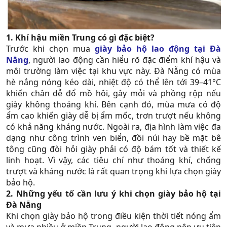
1. Khí hậu miền Trung có gì đặc biệt?
Trước khi chọn mua
giày bảo hộ lao động tại Đà
Nẵng
, người lao động cần hiểu rõ đặc điểm khí hậu và
môi trường làm việc tại khu vực này. Đà Nẵng có mùa
hè nắng nóng kéo dài, nhiệt độ có thể lên tới 39–41°C
khiến chân dễ đổ mồ hôi, gây mỏi và phồng rộp nếu
giày không thoáng khí. Bên cạnh đó, mùa mưa có độ
ẩm cao khiến giày dễ bị ẩm mốc, trơn trượt nếu không
có khả năng kháng nước. Ngoài ra, địa hình làm việc đa
dạng như công trình ven biển, đồi núi hay bề mặt bê
tông cũng đòi hỏi giày phải có độ bám tốt và thiết kế
linh hoạt. Vì vậy, các tiêu chí như thoáng khí, chống
trượt và kháng nước là rất quan trọng khi lựa chọn giày
bảo hộ.
2. Những yếu tố cần lưu ý khi chọn giày bảo hộ tại
Đà Nẵng
Khi chọn giày bảo hộ trong điều kiện thời tiết nóng ẩm