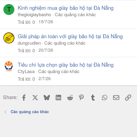
Kinh nghiệm mua giày bảo hộ tại Đà Nẵng
T
thegioigiaybaoho
Các quảng cáo khác
15/7/26
Trả lời
0
Giải pháp án toàn với giày bảo hộ tại Đà Nẵng
dungcudien
Các quảng cáo khác
20/7/26
Trả lời
0
Tiêu chí lựa chọn giày bảo hộ tại Đà Nẵng
CtyLasa
Các quảng cáo khác
2/7/26
Trả lời
0
Facebook
X
Bluesky
LinkedIn
Reddit
Pinterest
Tumblr
WhatsApp
Email
Li
Share:
Các quảng cáo khác