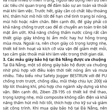
và mưa nhiều ở miền Trung, người lao động nên ưu tiên
các tiêu chí quan trọng để đảm bảo sự an toàn và thoải
mái khi làm việc. Trước hết, giày cần có chất liệu thoáng
khí, thấm hút mồ hôi tốt để hạn chế tình trạng bí nóng,
mùi hôi hoặc nấm chân. Bên cạnh đó, đế giày phải có
khả năng chống trượt cao để di chuyển an toàn trên bề
mặt ẩm ướt. Khả năng chống thấm nước cũng rất cần
thiết giúp giày không bị ẩm mốc hay hư hỏng trong
mùa mưa. Ngoài ra, nên chọn giày có trọng lượng nhẹ,
thiết kế linh hoạt và kích cỡ vừa vặn để giảm mệt mỏi,
tạo cảm giác thoải mái khi làm việc trong thời gian dài.
3. Các mẫu giày bảo hộ tại Đà Nẵng được ưa chuộng
Tại Đà Nẵng, một số dòng giày bảo hộ được ưa chuộng
nhờ phù hợp với điều kiện thời tiết nóng ẩm và mưa
nhiều. Tiêu biểu như Safety Jogger BESTRUN với đế PU
chống trơn trượt, chống dầu, mũi thép chịu lực 200J và
lớp lót thoáng khí, phù hợp cho ngành xây dựng và kho
vận. Bên cạnh đó, Ziben ZB-195 có thiết kế thể thao,
trọng lượng nhẹ, mũi composite không dẫn điện và khả
năng thấm hút mồ hôi tốt, thích hợp cho kỹ sư và giám
sát công trình. Khi mua giày bảo hộ tại Đà Nẵng, nên