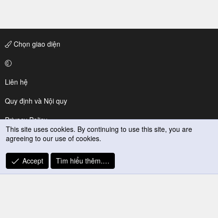
Chọn giao diện
Liên hệ
Quy định và Nội quy
Privacy Policy
This site uses cookies. By continuing to use this site, you are
agreeing to our use of cookies.
Trợ giúp
R
Accept
Tìm hiểu thêm.…
S
S