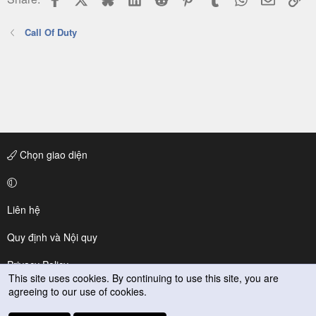
Call Of Duty
Chọn giao diện
Liên hệ
Quy định và Nội quy
Privacy Policy
This site uses cookies. By continuing to use this site, you are
agreeing to our use of cookies.
Trợ giúp