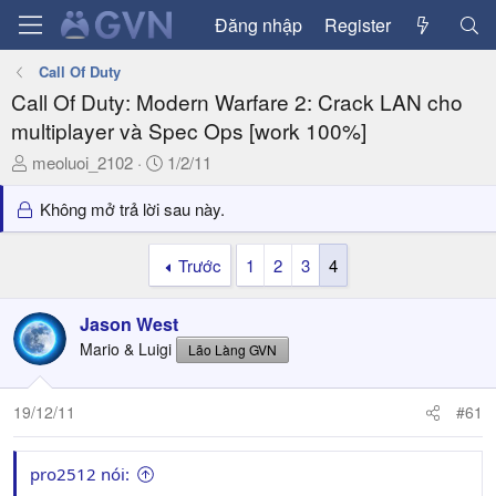
Đăng nhập
Register
Call Of Duty
Call Of Duty: Modern Warfare 2: Crack LAN cho
multiplayer và Spec Ops [work 100%]
T
N
meoluoi_2102
1/2/11
h
g
r
à
Không mở trả lời sau này.
e
y
a
g
Trước
1
2
3
4
d
ử
s
i
Jason West
t
a
Mario & Luigi
Lão Làng GVN
r
t
19/12/11
#61
e
r
pro2512 nói: