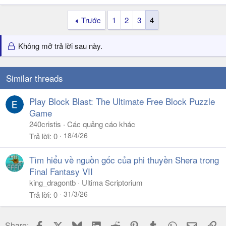
Trước
1
2
3
4
Không mở trả lời sau này.
Similar threads
Play Block Blast: The Ultimate Free Block Puzzle
Game
240cristis
Các quảng cáo khác
18/4/26
Trả lời
0
Tìm hiểu về nguồn gốc của phi thuyền Shera trong
Final Fantasy VII
king_dragontb
Ultima Scriptorium
31/3/26
Trả lời
0
Facebook
X
Bluesky
LinkedIn
Reddit
Pinterest
Tumblr
WhatsApp
Email
Li
Share: