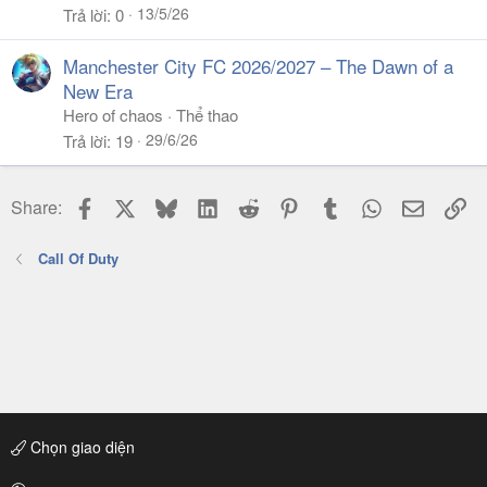
13/5/26
Trả lời
0
Manchester City FC 2026/2027 – The Dawn of a
New Era
Hero of chaos
Thể thao
29/6/26
Trả lời
19
Facebook
X
Bluesky
LinkedIn
Reddit
Pinterest
Tumblr
WhatsApp
Email
Li
Share:
Call Of Duty
Chọn giao diện