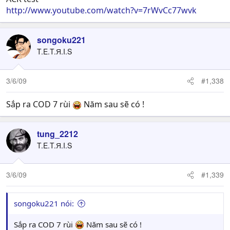
http://www.youtube.com/watch?v=7rWvCc77wvk
songoku221
T.E.T.Я.I.S
3/6/09
#1,338
Sắp ra COD 7 rùi
Năm sau sẽ có !
tung_2212
T.E.T.Я.I.S
3/6/09
#1,339
songoku221 nói:
Sắp ra COD 7 rùi
Năm sau sẽ có !