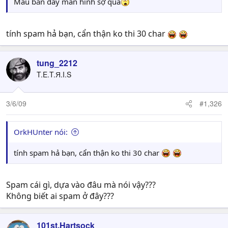
Máu bắn đầy màn hình sợ quá
tính spam hả bạn, cẩn thận ko thi 30 char
tung_2212
T.E.T.Я.I.S
3/6/09
#1,326
OrkHUnter nói:
tính spam hả bạn, cẩn thận ko thi 30 char
Spam cái gì, dựa vào đâu mà nói vậy???
Không biết ai spam ở đây???
101st.Hartsock