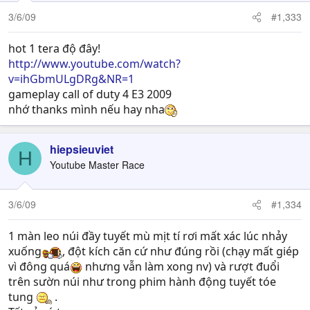
3/6/09
#1,333
hot 1 tera độ đây!
http://www.youtube.com/watch?
v=ihGbmULgDRg&NR=1
gameplay call of duty 4 E3 2009
nhớ thanks mình nếu hay nha
hiepsieuviet
H
Youtube Master Race
3/6/09
#1,334
1 màn leo núi đầy tuyết mù mịt tí rơi mất xác lúc nhảy
xuống
, đột kích căn cứ như đúng rồi (chạy mất giép
vì đông quá
nhưng vẫn làm xong nv) và rượt đuổi
trên sườn núi như trong phim hành động tuyết tóe
tung
.