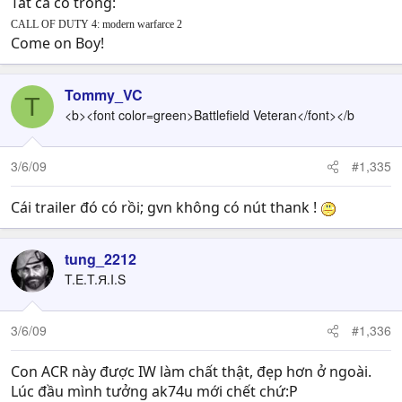
Tất cả có trong:
CALL OF DUTY 4: modern warfarce 2
Come on Boy!
Tommy_VC
T
<b><font color=green>Battlefield Veteran</font></b
3/6/09
#1,335
Cái trailer đó có rồi; gvn không có nút thank !
tung_2212
T.E.T.Я.I.S
3/6/09
#1,336
Con ACR này được IW làm chất thật, đẹp hơn ở ngoài.
Lúc đầu mình tưởng ak74u mới chết chứ:P