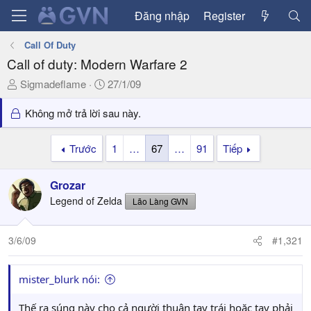
Đăng nhập
Register
Call Of Duty
Call of duty: Modern Warfare 2
T
N
Sigmadeflame
27/1/09
h
g
r
à
Không mở trả lời sau này.
e
y
a
g
Trước
1
…
67
…
91
Tiếp
d
ử
s
i
Grozar
t
a
Legend of Zelda
Lão Làng GVN
r
t
3/6/09
#1,321
e
r
mister_blurk nói:
Thế ra súng này cho cả người thuận tay trái hoặc tay phải