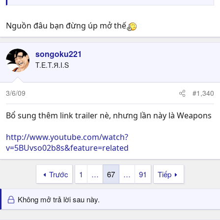
Nguồn đâu bạn đừng úp mở thế
songoku221
T.E.T.Я.I.S
3/6/09
#1,340
Bổ sung thêm link trailer nè, nhưng lần này là Weapons
http://www.youtube.com/watch?
v=5BUvso02b8s&feature=related
Trước
1
…
67
…
91
Tiếp
Không mở trả lời sau này.