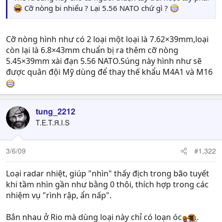
Cỡ nòng bi nhiểu ? Lại 5.56 NATO chứ gì ?
Cỡ nòng hình như có 2 loại một loại là 7.62×39mm,loại
còn lại là 6.8×43mm chuẩn bị ra thêm cỡ nòng
5.45×39mm xài đạn 5.56 NATO.Súng này hình như sẽ
được quân đội Mỹ dùng để thay thế khẩu M4A1 và M16
tung_2212
T.E.T.Я.I.S
3/6/09
#1,322
Loại radar nhiệt, giúp "nhìn" thấy địch trong bão tuyết
khi tầm nhìn gần như bằng 0 thôi, thích hợp trong các
nhiệm vụ "rình rập, ẩn nấp".
Bắn nhau ở Rio mà dùng loại này chỉ có loạn óc
.