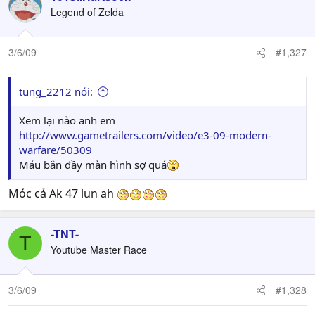
Legend of Zelda
3/6/09
#1,327
tung_2212 nói:
Xem lại nào anh em
http://www.gametrailers.com/video/e3-09-modern-
warfare/50309
Máu bắn đầy màn hình sợ quá
Móc cả Ak 47 lun ah
-TNT-
T
Youtube Master Race
3/6/09
#1,328