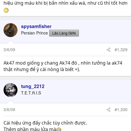
hiệu ứng máu khi bị bắn nhìn xấu wá, như cũ thì tốt hơn
spysamfisher
Persian Prince
Lão Làng GVN
3/6/09
#1,329
Ak47 mod giống y chang Ak74 đó , nhìn tưởng la ak74
thật nhưng để ý cái nòng là biết =).
tung_2212
T.E.T.Я.I.S
3/6/09
#1,330
Cái hiệu ứng đấy chắc tùy chỉnh được.
Thêm phần máu lửa mà