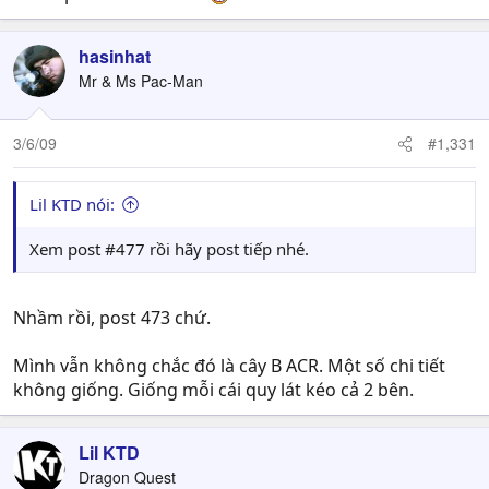
hasinhat
Mr & Ms Pac-Man
3/6/09
#1,331
Lil KTD nói:
Xem post #477 rồi hãy post tiếp nhé.
Nhầm rồi, post 473 chứ.
Mình vẫn không chắc đó là cây B ACR. Một số chi tiết
không giống. Giống mỗi cái quy lát kéo cả 2 bên.
Lil KTD
Dragon Quest