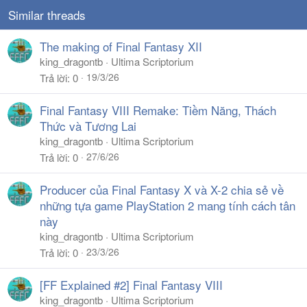
Similar threads
The making of Final Fantasy XII
king_dragontb
Ultima Scriptorium
19/3/26
Trả lời
0
Final Fantasy VIII Remake: Tiềm Năng, Thách
Thức và Tương Lai
king_dragontb
Ultima Scriptorium
27/6/26
Trả lời
0
Producer của Final Fantasy X và X-2 chia sẻ về
những tựa game PlayStation 2 mang tính cách tân
này
king_dragontb
Ultima Scriptorium
23/3/26
Trả lời
0
[FF Explained #2] Final Fantasy VIII
king_dragontb
Ultima Scriptorium