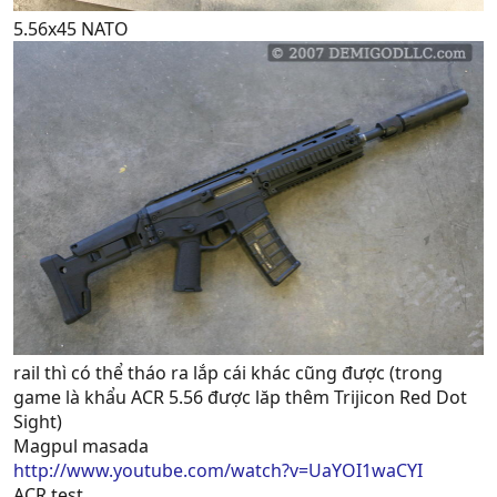
5.56x45 NATO
rail thì có thể tháo ra lắp cái khác cũng được (trong
game là khẩu ACR 5.56 được lăp thêm Trijicon Red Dot
Sight)
Magpul masada
http://www.youtube.com/watch?v=UaYOI1waCYI
ACR test