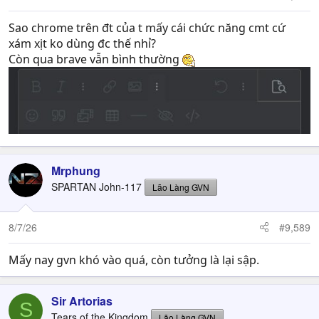
Sao chrome trên đt của t mấy cái chức năng cmt cứ
xám xịt ko dùng đc thế nhỉ?
Còn qua brave vẫn bình thường
Mrphung
SPARTAN John-117
Lão Làng GVN
8/7/26
#9,589
Mấy nay gvn khó vào quá, còn tưởng là lại sập.
Sir Artorias
S
Tears of the Kingdom
Lão Làng GVN