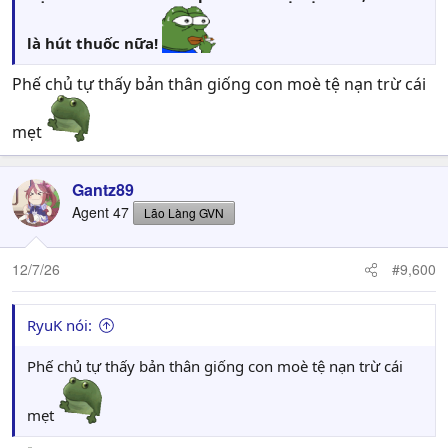
là hút thuốc nữa!
Phế chủ tự thấy bản thân giống con moè tệ nạn trừ cái
mẹt
Gantz89
Agent 47
Lão Làng GVN
12/7/26
#9,600
RyuK nói:
Phế chủ tự thấy bản thân giống con moè tệ nạn trừ cái
mẹt