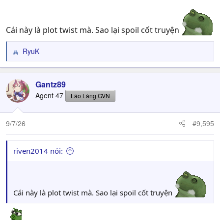
Cái này là plot twist mà. Sao lại spoil cốt truyện
RyuK
R
e
a
c
Gantz89
t
Agent 47
Lão Làng GVN
i
o
n
9/7/26
#9,595
s
:
riven2014 nói:
Cái này là plot twist mà. Sao lại spoil cốt truyện