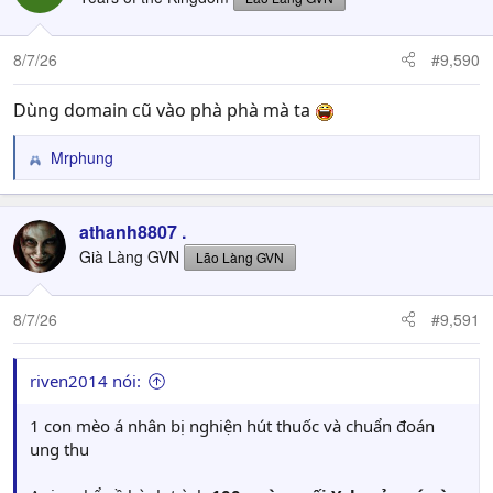
8/7/26
#9,590
Dùng domain cũ vào phà phà mà ta
Mrphung
R
e
a
c
athanh8807 .
t
Già Làng GVN
Lão Làng GVN
i
o
n
8/7/26
#9,591
s
:
riven2014 nói:
1 con mèo á nhân bị nghiện hút thuốc và chuẩn đoán
ung thu