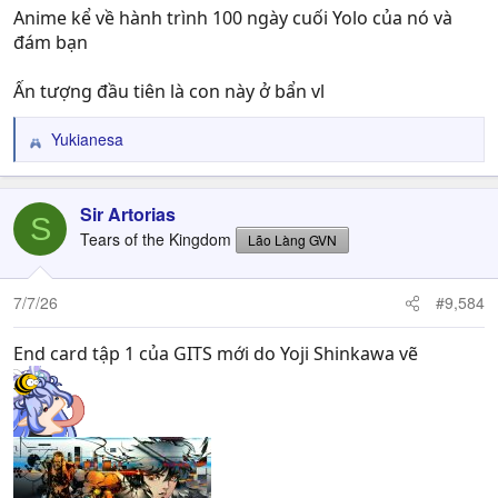
Anime kể về hành trình 100 ngày cuối Yolo của nó và
đám bạn
Ấn tượng đầu tiên là con này ở bẩn vl
Yukianesa
R
e
a
c
Sir Artorias
S
t
Tears of the Kingdom
Lão Làng GVN
i
o
n
7/7/26
#9,584
s
:
End card tập 1 của GITS mới do Yoji Shinkawa vẽ