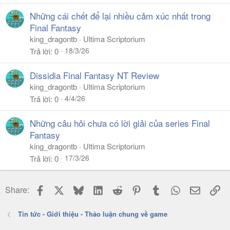
Những cái chết để lại nhiều cảm xúc nhất trong
Final Fantasy
king_dragontb
Ultima Scriptorium
18/3/26
Trả lời
0
Dissidia Final Fantasy NT Review
king_dragontb
Ultima Scriptorium
4/4/26
Trả lời
0
Những câu hỏi chưa có lời giải của series Final
Fantasy
king_dragontb
Ultima Scriptorium
17/3/26
Trả lời
0
Facebook
X
Bluesky
LinkedIn
Reddit
Pinterest
Tumblr
WhatsApp
Email
Li
Share:
Tin tức - Giới thiệu - Thảo luận chung về game