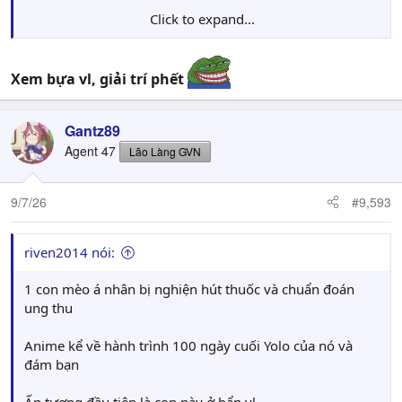
Click to expand...
bộ này nghe nói dơ lắm à?
Xem bựa vl, giải trí phết
Gantz89
Agent 47
Lão Làng GVN
9/7/26
#9,593
riven2014 nói:
1 con mèo á nhân bị nghiện hút thuốc và chuẩn đoán
ung thu
Anime kể về hành trình 100 ngày cuối Yolo của nó và
đám bạn
Ấn tượng đầu tiên là con này ở bẩn vl