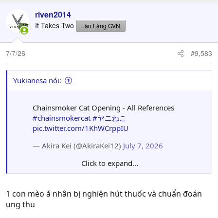
riven2014
It Takes Two
Lão Làng GVN
7/7/26
#9,583
Yukianesa nói:
Chainsmoker Cat Opening - All References
#chainsmokercat
#ヤニねこ
pic.twitter.com/1KhWCrppIU
— Akira Kei (@AkiraKei12)
July 7, 2026
Click to expand...
bộ này nghe nói dơ lắm à?
1 con mèo á nhân bị nghiện hút thuốc và chuẩn đoán
ung thu