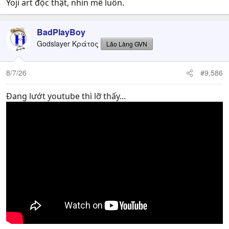
Yoji art độc thật, nhìn mê luôn.
BadPlayBoy
Godslayer Κράτος
Lão Làng GVN
8/7/26
#9,586
Đang lướt youtube thì lỡ thấy...