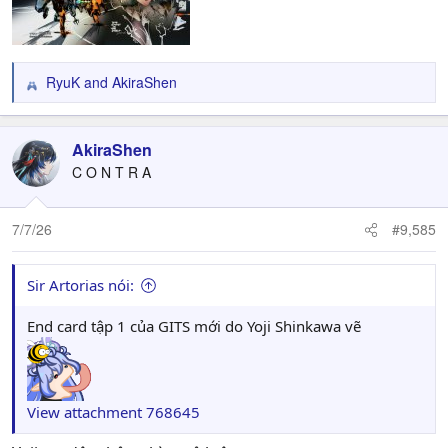
RyuK
and
AkiraShen
R
e
a
c
AkiraShen
t
C O N T R A
i
o
n
7/7/26
#9,585
s
:
Sir Artorias nói:
End card tập 1 của GITS mới do Yoji Shinkawa vẽ
View attachment 768645