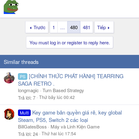
Trước
1
…
480
481
Tiếp
You must log in or register to reply here.
Similar threads
[CHÍNH THỨC PHÁT HÀNH] TEARRING
PS
SAGA RETRO .
longmagic
Turn Based Strategy
Thứ bảy lúc 00:42
Trả lời
7
Key game bản quyền giá rẻ, key global
Multi
Steam, PS5, Switch 2 các loại
BillGatesBoss
Máy và Linh Kiện Game
Thứ hai lúc 17:54
Trả lời
24