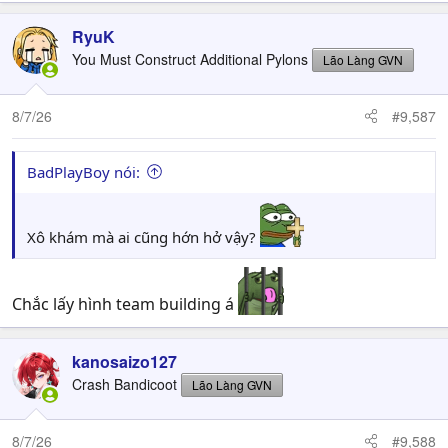
RyuK
You Must Construct Additional Pylons
Lão Làng GVN
8/7/26
#9,587
BadPlayBoy nói:
Xô khám mà ai cũng hớn hở vậy?
Chắc lấy hình team building á
kanosaizo127
Crash Bandicoot
Lão Làng GVN
8/7/26
#9,588