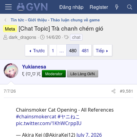
Đăng nhập
Register
Tin tức - Giới thiệu - Thảo luận chung về game
[Chat Topic] Trà chanh chém gió
Meta
T
N
T
dark_dragons
14/6/20
chat
h
g
a
r
à
g
Trước
1
…
480
481
Tiếp
e
y
s
a
g
Yukianesa
d
ử
ξ (⩌‸⩌ )ξ
Moderator
Lão Làng GVN
s
i
t
a
7/7/26
#9,581
r
t
e
Chainsmoker Cat Opening - All References
r
#chainsmokercat
#ヤニねこ
pic.twitter.com/1KhWCrppIU
— Akira Kei (@AkiraKei12)
July 7, 2026