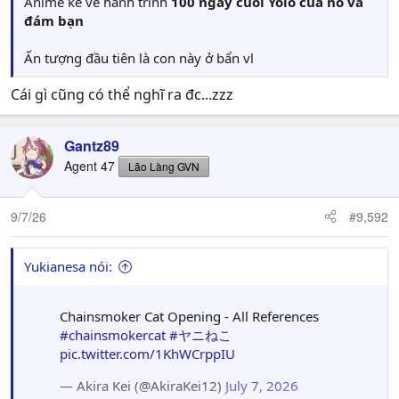
Anime kể về hành trình
100 ngày cuối Yolo của nó và
đám bạn
Ấn tượng đầu tiên là con này ở bẩn vl
Cái gì cũng có thể nghĩ ra đc...zzz
Gantz89
Agent 47
Lão Làng GVN
9/7/26
#9,592
Yukianesa nói:
Chainsmoker Cat Opening - All References
#chainsmokercat
#ヤニねこ
pic.twitter.com/1KhWCrppIU
— Akira Kei (@AkiraKei12)
July 7, 2026