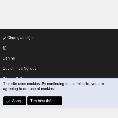
Chọn giao diện
Liên hệ
Quy định và Nội quy
Privacy Policy
This site uses cookies. By continuing to use this site, you are
agreeing to our use of cookies.
Trợ giúp
R
Accept
Tìm hiểu thêm.…
S
S