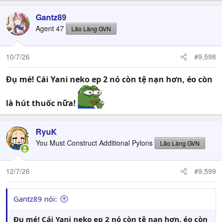
Gantz89
Agent 47
Lão Làng GVN
10/7/26
#9,598
Đụ mé! Cái Yani neko ep 2 nó còn tệ nạn hơn, éo còn
là hút thuốc nữa!
RyuK
You Must Construct Additional Pylons
Lão Làng GVN
12/7/26
#9,599
Gantz89 nói:
Đụ mé! Cái Yani neko ep 2 nó còn tệ nạn hơn, éo còn