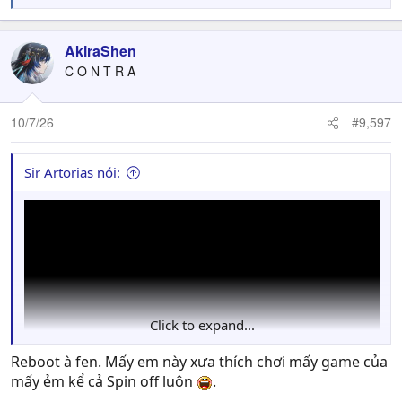
e
a
c
AkiraShen
t
C O N T R A
i
o
n
10/7/26
#9,597
s
:
Sir Artorias nói:
Click to expand...
Reboot à fen. Mấy em này xưa thích chơi mấy game của
mấy ẻm kể cả Spin off luôn
.