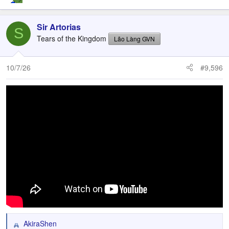
Sir Artorias
S
Tears of the Kingdom
Lão Làng GVN
10/7/26
#9,596
AkiraShen
R