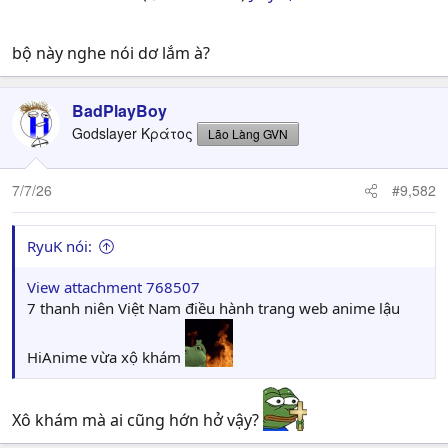
bộ này nghe nói dơ lắm à?
BadPlayBoy
Godslayer Κράτος
Lão Làng GVN
7/7/26
#9,582
RyuK nói:
View attachment 768507
7 thanh niên Việt Nam điều hành trang web anime lậu
HiAnime vừa xộ khám
Xô khám mà ai cũng hớn hở vậy?