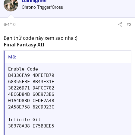
Darklighter
Chrono Trigger/Cross
6/4/10
#2
Bạn thử code này xem sao nha :)
Final Fantasy XII
Mã:
Enable Code 

B4336FA9 4DFEFB79

68355FBF BB43E31E

38226D71 D4FCC702

4BC6D84B 60E973B6

01A4D83D CEDF2A48

2A58E758 62CD923C 

Infinite Gil  	 

38978AB8 E75BBEE5
