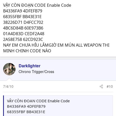
VẬY CÒN ĐOẠN CODE Enable Code
B4336FA9 4DFEFB79
68355FBF BB43E31E
38226D71 D4FCC702
4BC6D84B 60E973B6
01A4D83D CEDF2A48
2A58E758 62CD923C
NAY EM CHƯA HỈU LẮMGIỜ EM MÚN ALL WEAPON THI
MINH CHINH CODE NÀO
Darklighter
Chrono Trigger/Cross
7/4/10
#10
VẬY CÒN ĐOẠN CODE Enable Code
B4336FA9 4DFEFB79
68355FBF BB43E31E