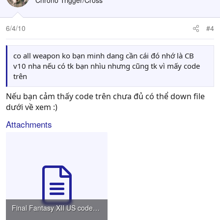
Chrono Trigger/Cross
6/4/10
#4
co all weapon ko bạn minh dang cần cái đó nhớ là CB
v10 nha nếu có tk bạn nhìu nhưng cũng tk vì mấy code
trên
Nếu bạn cảm thấy code trên chưa đủ có thể down file
dưới về xem :)
Attachments
Final Fantasy XII US codes (completed version).txt