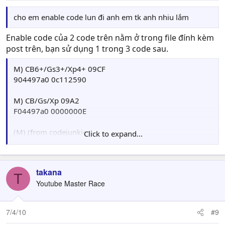
cho em enable code lun đi anh em tk anh nhiu lắm
Enable code của 2 code trên nằm ở trong file đính kèm
post trên, bạn sử dụng 1 trong 3 code sau.
M) CB6+/Gs3+/Xp4+ 09CF
904497a0 0c112590
M) CB/Gs/Xp 09A2
F04497a0 0000000E
(M) (from codejunkies)
Click to expand...
F045C190 0045C193
takana
T
Youtube Master Race
7/4/10
#9