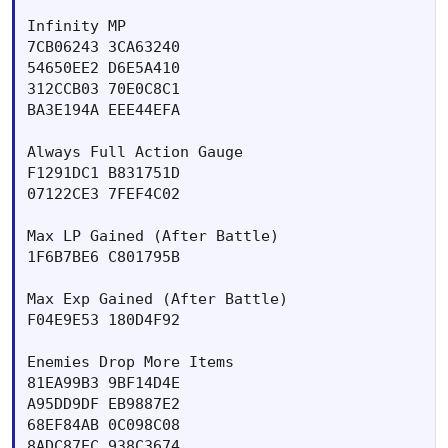
Infinity MP 	

7CB06243 3CA63240

54650EE2 D6E5A410

312CCB03 70E0C8C1

BA3E194A EEE44EFA

Always Full Action Gauge 	

F1291DC1 B831751D

07122CE3 7FEF4C02

Max LP Gained (After Battle) 	

1F6B7BE6 C801795B

Max Exp Gained (After Battle) 	

F04E9E53 180D4F92

Enemies Drop More Items 	

81EA99B3 9BF14D4E

A95DD9DF EB9887E2

68EF84AB 0C098C08

8ADC87EC 938C3674
