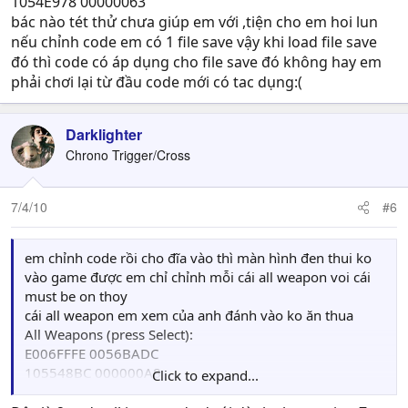
1054E978 00000063
bác nào tét thử chưa giúp em với ,tiện cho em hoi lun
nếu chỉnh code em có 1 file save vậy khi load file save
đó thì code có áp dụng cho file save đó không hay em
phải chơi lại từ đầu code mới có tac dụng:(
Darklighter
Chrono Trigger/Cross
7/4/10
#6
em chỉnh code rồi cho đĩa vào thì màn hình đen thui ko
vào game được em chỉ chỉnh mỗi cái all weapon voi cái
must be on thoy
cái all weapon em xem của anh đánh vào ko ăn thua
All Weapons (press Select):
E006FFFE 0056BADC
105548BC 000000A8
Click to expand...
4054E82A 00540001