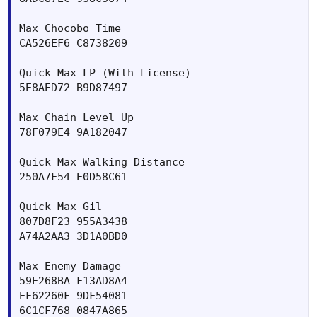
Max Chocobo Time 	

CA526EF6 C8738209

Quick Max LP (With License) 	

5E8AED72 B9D87497

Max Chain Level Up 	

78F079E4 9A182047

Quick Max Walking Distance 	

250A7F54 E0D58C61

Quick Max Gil 	

807D8F23 955A3438

A74A2AA3 3D1A0BD0

Max Enemy Damage 	

59E268BA F13AD8A4

EF62260F 9DF54081

6C1CF768 0847A865
