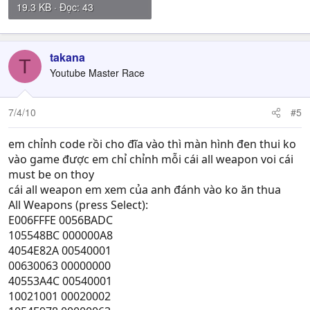
19.3 KB · Đọc: 43
takana
T
Youtube Master Race
7/4/10
#5
em chỉnh code rồi cho đĩa vào thì màn hình đen thui ko
vào game được em chỉ chỉnh mỗi cái all weapon voi cái
must be on thoy
cái all weapon em xem của anh đánh vào ko ăn thua
All Weapons (press Select):
E006FFFE 0056BADC
105548BC 000000A8
4054E82A 00540001
00630063 00000000
40553A4C 00540001
10021001 00020002