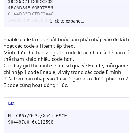
38226D71 D4FCC702
4BC6D84B 60E973B6
01A4D83D CEDF2A48
2A58E758 62CD923C
Click to expand...
NAY EM CHƯA HỈU LẮMGIỜ EM MÚN ALL WEAPON THI
MINH CHINH CODE NÀO
Enable code là code bắt buộc bạn phải nhập vào để kích
hoạt các code all item tiếp theo.
Mình đưa cho bạn 2 nguồn code khác nhau là để bạn có
thể tham khảo nhiều code hơn.
Còn bây giờ thì mình sẽ nói sơ qua về E code, mỗi game
chỉ nhập 1 code Enable, vì vậy trong các code E mình
đưa trên bạn nhập vào 1 cái, 1 game ko được phép có 2
E code cùng hoạt động 1 lúc.
Mã:
M) CB6+/Gs3+/Xp4+ 09CF

904497a0 0c112590
