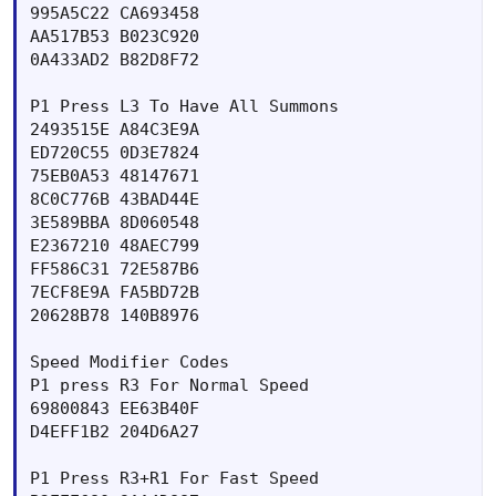
995A5C22 CA693458

AA517B53 B023C920

0A433AD2 B82D8F72

P1 Press L3 To Have All Summons 	

2493515E A84C3E9A

ED720C55 0D3E7824

75EB0A53 48147671

8C0C776B 43BAD44E

3E589BBA 8D060548

E2367210 48AEC799

FF586C31 72E587B6

7ECF8E9A FA5BD72B

20628B78 140B8976

Speed Modifier Codes

P1 press R3 For Normal Speed 	

69800843 EE63B40F

D4EFF1B2 204D6A27

P1 Press R3+R1 For Fast Speed 	
