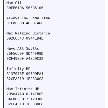
Max Gil 	

80EB61DA 565B5106

Always Low Game Time 

9CF8EB0B 4D8B746E

Max Walking Distance

892C0643 09441D4E

Have All Spells 	

26F56C0F 8D44F98D

0CF49BDF A4E29C32

Infinity HP 	

B137078F 090D9EA1

82CFA819 1BD330C8

Max Infinite HP 	

2D5847AB 0214EB65

84CD0BCB 731293DE

82CFA819 1BD330C8
