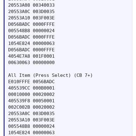
20553A08 00340033

20553A0C 003D0035

20553A10 003F003E

D056BADC 0000FFFE

005548B8 00000024

D056BADC 0000FFFE

1054E824 00000063

D056BADC 0000FFFE

4054E7A8 001F0001 

00630063 00000000

All Item (Press Select) (CB 7+) 

E010FFFE 0056BADC

405539CC 000B0001

00010000 00020002

405539F8 00050001

002C002B 00020002

20553A0C 003D0035

20553A10 003F003E

005548B8 00000024

1054E824 00000063
