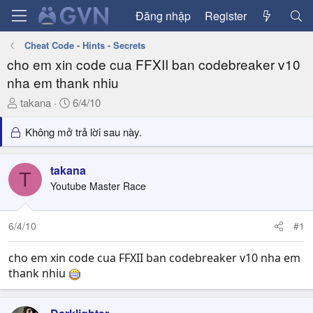
Đăng nhập
Register
Cheat Code - Hints - Secrets
cho em xin code cua FFXII ban codebreaker v10
nha em thank nhiu
T
N
takana
6/4/10
h
g
r
à
Không mở trả lời sau này.
e
y
a
g
takana
d
ử
T
Youtube Master Race
s
i
t
a
6/4/10
#1
r
t
cho em xin code cua FFXII ban codebreaker v10 nha em
e
thank nhiu
r