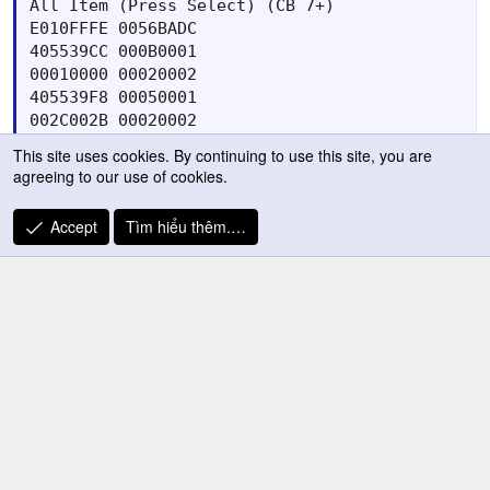
All Item (Press Select) (CB 7+) 

E010FFFE 0056BADC

405539CC 000B0001

00010000 00020002

405539F8 00050001

002C002B 00020002

20553A0C 003D0035

This site uses cookies. By continuing to use this site, you are
20553A10 003F003E

agreeing to our use of cookies.
005548B8 00000024

1054E824 00000063

Accept
Tìm hiểu thêm.…
4054E7A8 001F0001

00630063 00000000
Michaeljackson_
Mr & Ms Pac-Man
7/4/10
#11