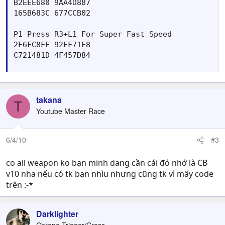
B2EEE680 9AA4D887

165B683C 677CCB02

P1 Press R3+L1 For Super Fast Speed 	

2F6FC8FE 92EF71F8

C721481D 4F457D84
takana
T
Youtube Master Race
6/4/10
#3
co all weapon ko bạn minh dang cần cái đó nhớ là CB
v10 nha nếu có tk bạn nhìu nhưng cũng tk vì mấy code
trên :-*
Darklighter