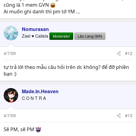
cũng là 1 mem GVN
Ai muốn ghi danh thì pm tớ YM ...
Nomurasan
Zael ♥ Calista
Moderator
Lão Làng GVN
4/7/09
#12
tự trả lời theo mẫu câu hỏi trên dc không? để đỡ phiền
bạn :)
Made.In.Heaven
C O N T R A
4/7/09
#13
Sẽ PM, sẽ PM