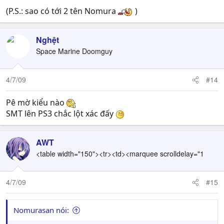
(P.S.: sao có tới 2 tên Nomura
)
Nghệt
Space Marine Doomguy
4/7/09
#14
Pê mờ kiểu nào
SMT lên PS3 chắc lột xác đấy
AWT
<table width="150"><tr><td><marquee scrolldelay="1
4/7/09
#15
Nomurasan nói: