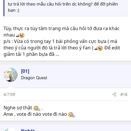
tự trả lời theo mẫu câu hỏi trên dc không? để đỡ phiền
bạn :)
Tùy, thực ra tùy tâm trạng mà câu hỏi tớ đưa ra khác
nhau
p/s : Vừa có trong tay 1 bài phỏng vấn cực bựa ( mà
theo ý của người đó là trả lời theo ý Fan )
Để edit
giảm tải 1 phần bựa đã ...
[01]
Dragon Quest
4/7/09
#16
Nghe sợ thật
.
Anw , vote đi nào vote đi nào
Nghệt