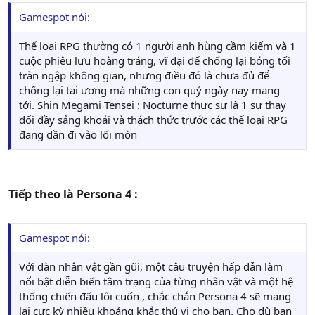
Gamespot nói:
Thể loại RPG thường có 1 người anh hùng cầm kiếm và 1
cuộc phiêu lưu hoàng tráng, vĩ đại để chống lại bóng tối
tràn ngập không gian, nhưng điều đó là chưa đủ để
chống lại tai ương mà những con quỷ ngày nay mang
tới. Shin Megami Tensei : Nocturne thực sự là 1 sự thay
đổi đầy sảng khoái và thách thức trước các thể loại RPG
đang dần đi vào lối mòn
Tiếp theo là Persona 4 :
Gamespot nói:
Với dàn nhân vật gần gũi, một câu truyện hấp dẫn làm
nổi bật diễn biến tâm trạng của từng nhân vật và một hệ
thống chiến đấu lôi cuốn , chắc chắn Persona 4 sẽ mang
lại cực kỳ nhiều khoảng khắc thú vị cho bạn. Cho dù bạn