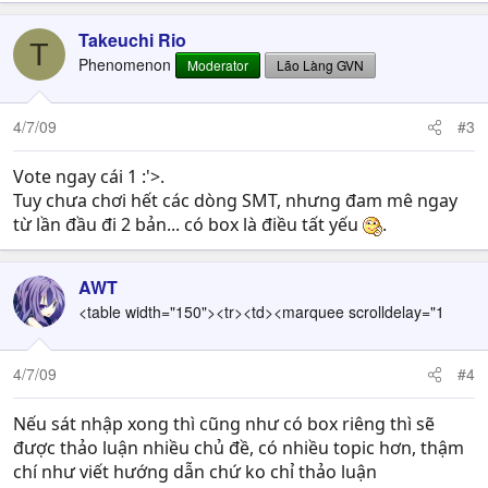
Takeuchi Rio
T
Phenomenon
Moderator
Lão Làng GVN
4/7/09
#3
Vote ngay cái 1 :'>.
Tuy chưa chơi hết các dòng SMT, nhưng đam mê ngay
từ lần đầu đi 2 bản... có box là điều tất yếu
.
AWT
<table width="150"><tr><td><marquee scrolldelay="1
4/7/09
#4
Nếu sát nhập xong thì cũng như có box riêng thì sẽ
được thảo luận nhiều chủ đề, có nhiều topic hơn, thậm
chí như viết hướng dẫn chứ ko chỉ thảo luận