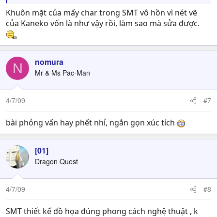
Mod ale:
I reject all Reasons... and substitute my own! All
Khuôn mặt của mấy char trong SMT vô hồn vì nét vẽ
Demons to arms! :devil:
của Kaneko vốn là như vậy rồi, làm sao mà sửa được.
PV :
Điều gì mà anh mong muốn có ở P5 ?
Mod ale
: rất dễ ... Đó là ra trên hệ máy mình chơi đc
PV :
Nếu dc chọn sở hữu 1 Persona thì anh sẽ chọn con
nào ?
nomura
N
Mod ale:
hỏi hay nhỉ
Để xem, thích nhiều quá ... Mà
Mr & Ms Pac-Man
chọn chắc là Helel trong P4
Không thì Messiah trong p3
PV :
Anh mong gì từ việc sát nhập box SMT vào XSO ?
Mod ale:
Chỉ việc ghi thêm chữ Megaten vào XSO , rất
4/7/09
#7
mong là mọi người ủng hộ
bài phỏng vấn hay phết nhỉ, ngắn gọn xúc tích
[01]
Dragon Quest
4/7/09
#8
SMT thiết kế đồ họa đúng phong cách nghệ thuật , k