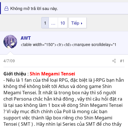
Không mở trả lời sau này.
1
…
10
Tiếp
AWT
<table width="150"><tr><td><marquee scrolldelay="1
4/7/09
#1
Giới thiệu
:
Shin Megami Tensei
- Nếu là 1 fan của thể loại RPG, đặc biệt là J-RPG bạn hẳn
không thể không biết tới Atlus và dòng game Shin
Megami Tensei. Ít nhất là trong box này thì số người
chơi Persona chắc hẳn khá đông , vậy thì câu hỏi đặt ra
là tại sao không làm 1 box về dòng Shin Megami Tensei
? Vì vậy mục đích chính của Poll là mong các bạn
support việc thành lập box riêng cho Shin Megami
Tensei ( SMT ) . Hãy nhìn lại Series của SMT để cho thấy