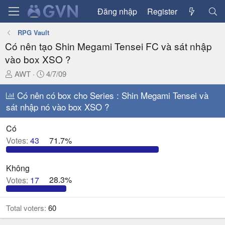
Đăng nhập
Register
RPG Vault
Có nên tạo Shin Megami Tensei FC và sát nhập
vào box XSO ?
T
N
AWT
4/7/09
h
g
r
Có nên có box cho Series : Shin Megami Tensei và
à
e
y
sát nhập nó vào box XSO ?
a
g
d
ử
Có
s
i
Votes:
43
71.7%
t
a
Không
r
t
Votes:
17
28.3%
e
r
Total voters
60