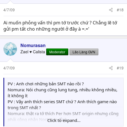
4/7/09
#18
Ai muốn phỏng vấn thì pm tớ trước chứ ? Chẳng lẽ tớ
gửi pm tất cho những người ở đây à =.='
Nomurasan
Zael ♥ Calista
Moderator
Lão Làng GVN
4/7/09
#19
PV : Anh chơi những bản SMT nào rồi ?
Nomura: Nói chung cũng lung tung, nhiều không nhiều,
ít không ít
PV : Vậy anh thích series SMT chứ ? Anh thích game nào
trong SMT nhất ?
Nomura: thật ra tớ thích Per hơn SMT origin nhưng cũng
phải công nhận Nocturne đỉnh
Click to expand...
PV : Vậy anh thấy Persona hấp dẫn ở điểm nào ?