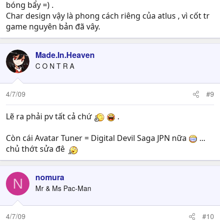
bóng bẩy =) .
Char design vậy là phong cách riêng của atlus , vì cốt tr
game nguyên bản đã vây.
Made.In.Heaven
C O N T R A
4/7/09
#9
Lẽ ra phải pv tất cả chứ
.
Còn cái Avatar Tuner = Digital Devil Saga JPN nữa
...
chủ thớt sửa đê
nomura
N
Mr & Ms Pac-Man
4/7/09
#10