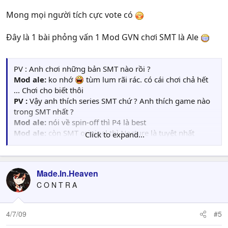
Mong mọi người tích cực vote có
Đây là 1 bài phỏng vấn 1 Mod GVN chơi SMT là Ale
PV : Anh chơi những bản SMT nào rồi ?
Mod ale:
ko nhớ
tùm lum rãi rác. có cái chơi chả hết
... Chơi cho biết thôi
PV :
Vậy anh thích series SMT chứ ? Anh thích game nào
trong SMT nhất ?
Mod ale:
nói về spin-off thì P4 là best
Mod ale:
còn SMT original thì Nocture là tuyệt nhất
Click to expand...
PV :
Vậy anh thấy 2 bản trên hấp dẫn ở điểm nào ?
Mod ale:
Nocture thì có nội dung tuyệt đỉnh mang nhiều
dark element mà ít game nào có được
Made.In.Heaven
Mod ale:
P4 thì nội dung nhẹ nhàng mà lôi cuốn, OST
C O N T R A
đỉnh, xây dựng tính cách nhân vật có chiều sâu
PV :
Điều gì khiến anh thấy thú vị nhất ở loạt game SMT ?
Mod ale:
Story + OST
4/7/09
#5
PV :
Điều gì khiến anh thấy SMT cần sửa đổi để có thêm