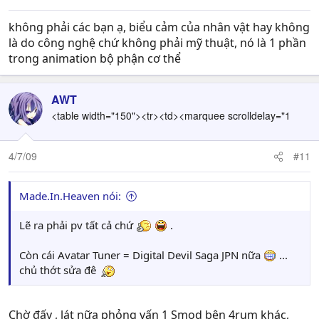
không phải các bạn ạ, biểu cảm của nhân vật hay không
là do công nghệ chứ không phải mỹ thuật, nó là 1 phần
trong animation bộ phận cơ thể
AWT
<table width="150"><tr><td><marquee scrolldelay="1
4/7/09
#11
Made.In.Heaven nói:
Lẽ ra phải pv tất cả chứ
.
Còn cái Avatar Tuner = Digital Devil Saga JPN nữa
...
chủ thớt sửa đê
Chờ đấy , lát nữa phỏng vấn 1 Smod bên 4rum khác,