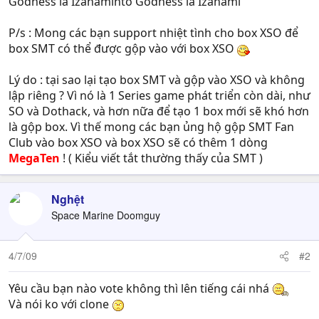
Godness là Izanaminto Godness là Izanami
P/s : Mong các bạn support nhiệt tình cho box XSO để
box SMT có thể được gộp vào với box XSO
Lý do : tại sao lại tạo box SMT và gộp vào XSO và không
lập riêng ? Vì nó là 1 Series game phát triển còn dài, như
SO và Dothack, và hơn nữa để tạo 1 box mới sẽ khó hơn
là gộp box. Vì thế mong các bạn ủng hộ gộp SMT Fan
Club vào box XSO và box XSO sẽ có thêm 1 dòng
MegaTen
! ( Kiểu viết tắt thường thấy của SMT )
Nghệt
Space Marine Doomguy
4/7/09
#2
Yêu cầu bạn nào vote không thì lên tiếng cái nhá
Và nói ko với clone