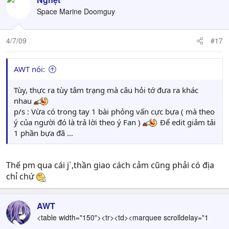
Space Marine Doomguy
4/7/09
#17
AWT nói:
Tùy, thực ra tùy tâm trạng mà câu hỏi tớ đưa ra khác
nhau
p/s : Vừa có trong tay 1 bài phỏng vấn cực bựa ( mà theo
ý của người đó là trả lời theo ý Fan )
Để edit giảm tải
1 phần bựa đã ...
Thế pm qua cái j`,thần giao cách cảm cũng phải có địa
chỉ chứ
AWT
<table width="150"><tr><td><marquee scrolldelay="1