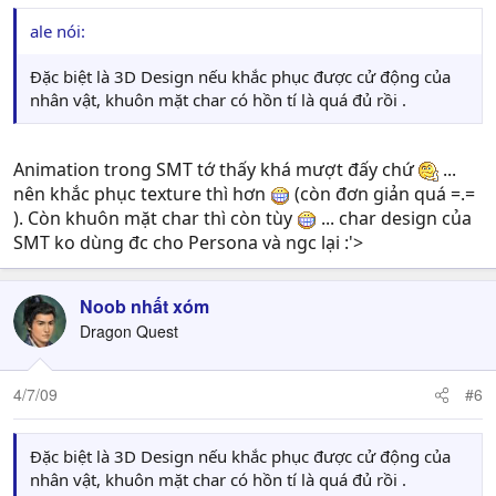
Fan, hay là các điểm còn yếu của SMT ?
Mod ale:
Điểm yếu nhất của SMT từ trước đến nay vẫn là
ale nói:
khâu graphic . Đặc biệt là 3D Design nếu khắc phục được
cử động của nhân vật, khuôn mặt char có hồn tí là quá
Đặc biệt là 3D Design nếu khắc phục được cử động của
đủ rồi . Còn dòng Devil Summoner thì lại không có voice
nhân vật, khuôn mặt char có hồn tí là quá đủ rồi .
action
PV :
Vậy anh thích char nào nhất trong SMT ?
Mod ale:
Main char P4 – Souji Seta
Animation trong SMT tớ thấy khá mượt đấy chứ
...
PV :
có 1 đoạn nào trong Story khiến anh nhớ lâu không
nên khắc phục texture thì hơn
(còn đơn giản quá =.=
?
). Còn khuôn mặt char thì còn tùy
... char design của
Mod ale:
Khúc Ryotaro Dojima đuổi theo hung thủ xong
SMT ko dùng đc cho Persona và ngc lại :'>
bị nhập viện rồi khóc vì không trả thù được cho con gái .
Khúc đấy là ấn tượng và cảm động nhất
PV :
Vậy nếu chọn 1 trong 5 Reason của Nocturne, anh
Noob nhất xóm
chọn Reason nào ?
Dragon Quest
- All at one with the World. United under Law.
- There is only me. Nothing between myself and I.
4/7/09
#6
- Might makes right! Only the strong shall survive!
- None. I wish for the world to be restored to its original
state.
Đặc biệt là 3D Design nếu khắc phục được cử động của
- I reject all Reasons... and substitute my own! All
nhân vật, khuôn mặt char có hồn tí là quá đủ rồi .
Demons to arms!