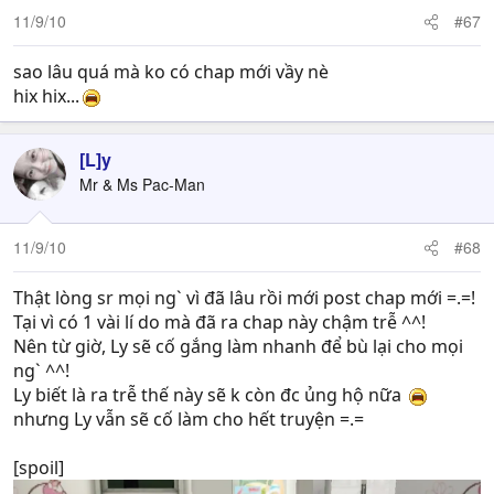
11/9/10
#67
sao lâu quá mà ko có chap mới vầy nè
hix hix...
[L]y
Mr & Ms Pac-Man
11/9/10
#68
Thật lòng sr mọi ng` vì đã lâu rồi mới post chap mới =.=!
Tại vì có 1 vài lí do mà đã ra chap này chậm trễ ^^!
Nên từ giờ, Ly sẽ cố gắng làm nhanh để bù lại cho mọi
ng` ^^!
Ly biết là ra trễ thế này sẽ k còn đc ủng hộ nữa
nhưng Ly vẫn sẽ cố làm cho hết truyện =.=
[spoil]