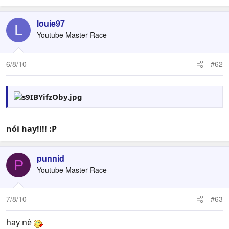
louie97
L
Youtube Master Race
6/8/10
#62
nói hay!!!! :P
..........................
punnid
P
Youtube Master Race
7/8/10
#63
hay nè