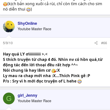
(kịch bản xong xuôi cả rùi, chỉ còn tìm cách cho sim
nó diễn thui
)
ShyOnline
Youtube Master Race
5/9/10
#66
Hay quá LY ơiiiiiiiiii >.<
S thích truyện từ chap 4 đó. Nhìn nv có hồn quá,từ
động tác đến lời thoại đều rất hợp ^^~
Nói chung là hay lắm cơ
:X
Ly mau ra chap mới nha :X...Thích Pink gê :P
P/s : Sry vì h mới đọc truyện of L hehe
girl_Jenny
G
Youtube Master Race