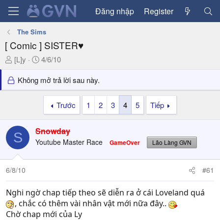
Đăng nhập
Register
The Sims
[ Comic ] SISTER♥
T
N
[L]y
4/6/10
h
g
r
à
Không mở trả lời sau này.
e
y
a
g
Trước
1
2
3
4
5
Tiếp
d
ử
s
i
Snowday
t
S
a
Youtube Master Race
GameOver
Lão Làng GVN
r
t
6/8/10
#61
e
r
Nghi ngờ chap tiếp theo sẽ diễn ra ở cái Loveland quá
, chắc có thêm vài nhân vật mới nữa đây..
Chờ chap mới của Ly