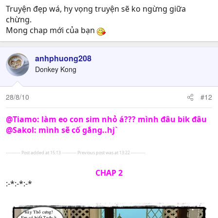
Truyện đẹp wá, hy vọng truyện sẽ ko ngừng giữa
chừng.
Mong chap mới của bạn
anhphuong208
Donkey Kong
28/8/10
#12
@Tiamo: làm eo con sim nhỏ á??? mình đâu bik đâu
@Sakol: mình sẽ cố gắng..hj`
---------- Post added at 15:13 ---------- Previous post was at 13:22 ----------
CHAP 2
:-*:-*:-*