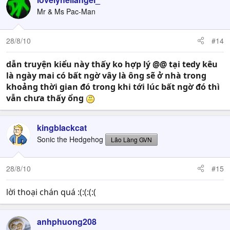
Mr & Ms Pac-Man
28/8/10
#14
dẫn truyện kiểu này thấy ko hợp lý @@ tại tedy kêu
là ngày mai có bất ngờ vây là ông sẽ ở nhà trong
khoảng thời gian đó trong khi tới lúc bất ngờ đó thì
vẫn chưa thấy ổng
kingblackcat
Sonic the Hedgehog
Lão Làng GVN
28/8/10
#15
lời thoại chán quá :(:(:(:(
anhphuong208