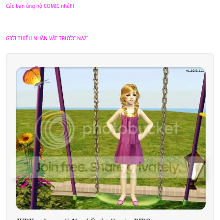
Các bạn ủng hộ COMIC nhé!!!
GIỚI THIỆU NHÂN VẬT TRƯỚC NAZ`