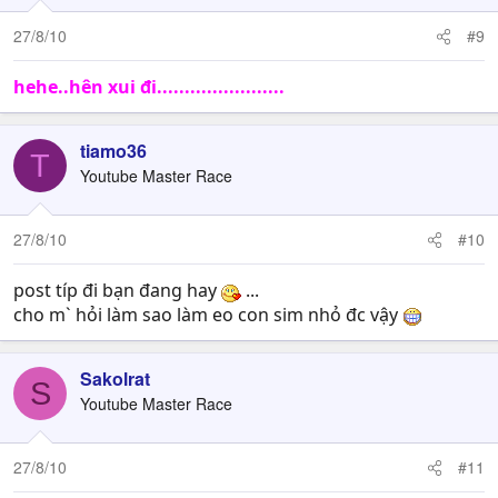
27/8/10
#9
hehe..hên xui đi.......................
tiamo36
T
Youtube Master Race
27/8/10
#10
post típ đi bạn đang hay
...
cho m` hỏi làm sao làm eo con sim nhỏ đc vậy
Sakolrat
S
Youtube Master Race
27/8/10
#11