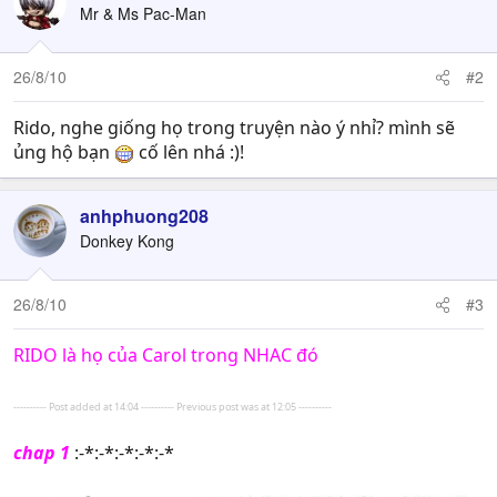
Mr & Ms Pac-Man
26/8/10
#2
Rido, nghe giống họ trong truyện nào ý nhỉ? mình sẽ
ủng hộ bạn
cố lên nhá :)!
anhphuong208
Donkey Kong
26/8/10
#3
RIDO là họ của Carol trong NHAC đó
---------- Post added at 14:04 ---------- Previous post was at 12:05 ----------
chap 1
:-*:-*:-*:-*:-*