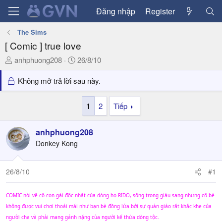
Đăng nhập
Register
The Sims
[ Comic ] true love
T
N
anhphuong208
26/8/10
h
g
r
à
Không mở trả lời sau này.
e
y
a
g
1
2
Tiếp
d
ử
s
i
anhphuong208
t
a
Donkey Kong
r
t
26/8/10
#1
e
r
COMIC nói về cô con gái độc nhất của dòng họ RIDO, sống trong giàu sang nhưng cô bé
không được vui chơi thoải mái như bạn bè đồng lứa bởi sự quản giáo rất khắc khe của
người cha và phải mang gánh nặng của người kế thừa dòng tộc.