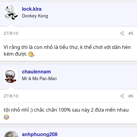
lock.kira
Donkey Kong
27/8/10
#5
Vì rằng thì là con nhỏ là tiểu thư, k thể chơi với dân hèn
kém được
.
chaulennam
Mr & Ms Pac-Man
27/8/10
#6
tội nhỏ nhỉ :) chắc chắn 100% sau này 2 đứa mến nhau
anhphuong208