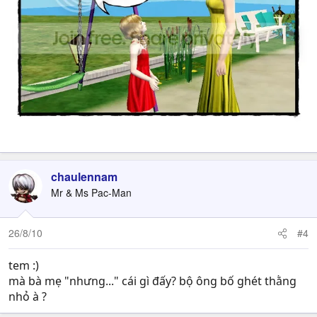
chaulennam
Mr & Ms Pac-Man
26/8/10
#4
tem :)
mà bà mẹ "nhưng..." cái gì đấy? bộ ông bố ghét thằng
nhỏ à ?