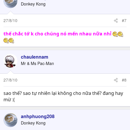
Donkey Kong
27/8/10
#7
thế chắc tớ k cho chúng nó mến nhau nữa nhỉ
chaulennam
Mr & Ms Pac-Man
27/8/10
#8
sao thế? sao tự nhiên lại không cho nữa thế? đang hay
mừ :(
anhphuong208
Donkey Kong