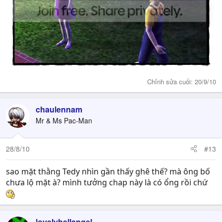
Chỉnh sửa cuối:
20/9/10
chaulennam
Mr & Ms Pac-Man
28/8/10
#13
sao mặt thằng Tedy nhìn gần thấy ghê thế? mà ông bố
chưa lộ mặt à? mình tưởng chap này là có ổng rồi chứ
lovelyhellangel_