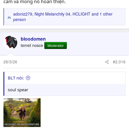
cảm và mong nó hoàn thiện.
adoniz279
,
Night Melanchily 04
,
HCLIGHT
and 1 other
R
person
e
a
c
bloodomen
t
temet nosce
Moderator
i
o
n
26/3/26
#2,016
s
:
BLT nói:
soul spear