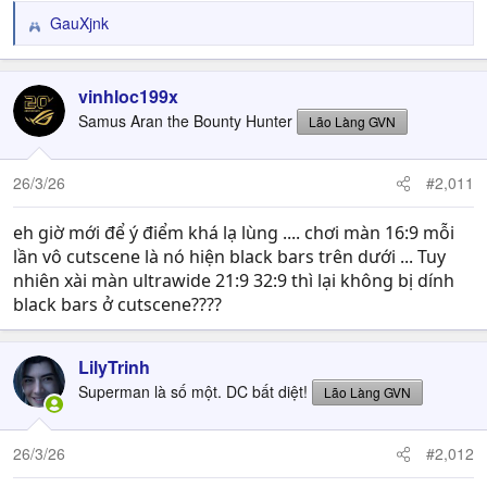
GauXjnk
R
e
a
c
vinhloc199x
t
Samus Aran the Bounty Hunter
Lão Làng GVN
i
o
n
26/3/26
#2,011
s
:
eh giờ mới để ý điểm khá lạ lùng .... chơi màn 16:9 mỗi
lần vô cutscene là nó hiện black bars trên dưới ... Tuy
nhiên xài màn ultrawide 21:9 32:9 thì lại không bị dính
black bars ở cutscene????
LilyTrinh
Superman là số một. DC bất diệt!
Lão Làng GVN
26/3/26
#2,012