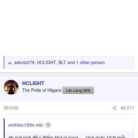
adoniz279
,
HCLIGHT
,
BLT
and 1 other person
R
e
a
c
HCLIGHT
t
The Pride of Hiigara
Lão Làng GVN
i
o
n
26/3/26
#2,017
s
:
vinhloc199x nói:
eh giờ mới để ý điểm khá lạ lùng .... chơi màn 16:9 mỗi