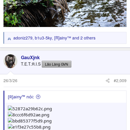
adoniz279
,
b1u3-5ky
,
[R]ainy™
and 2 others
R
e
a
c
GauXjnk
t
T.E.T.Я.I.S
Lão Làng GVN
i
o
n
26/3/26
#2,009
s
:
[R]ainy™ nói: