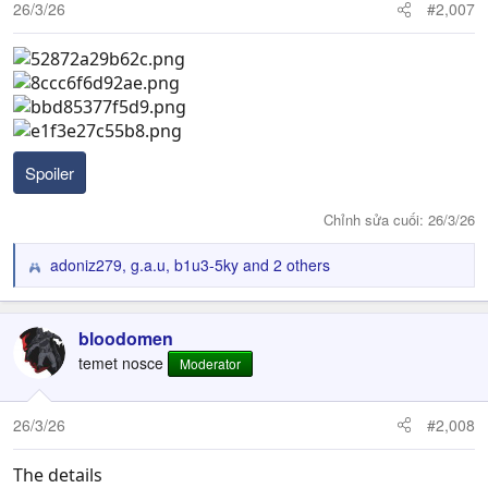
26/3/26
#2,007
Spoiler
Chỉnh sửa cuối:
26/3/26
adoniz279
,
g.a.u
,
b1u3-5ky
and 2 others
R
e
a
c
bloodomen
t
temet nosce
Moderator
i
o
n
26/3/26
#2,008
s
:
The details