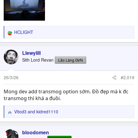
HCLIGHT
R
e
a
c
Llewylill
t
Sith Lord Revan
Lão Làng GVN
i
o
n
26/3/26
#2,019
s
:
Mong dev add transmog option sớm. Đồ đẹp mà k đc
transmog thì khá a đuồi.
Vitod3
and
kidred1110
R
e
a
c
bloodomen
t