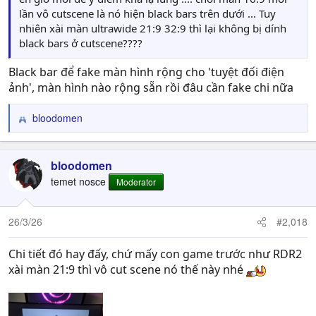
lần vô cutscene là nó hiện black bars trên dưới ... Tuy
nhiên xài màn ultrawide 21:9 32:9 thì lại không bị dính
black bars ở cutscene????
Black bar để fake màn hình rộng cho 'tuyệt đối điện
ảnh', màn hình nào rộng sẵn rồi đâu cần fake chi nữa
bloodomen
R
e
a
c
bloodomen
t
temet nosce
Moderator
i
o
n
26/3/26
#2,018
s
:
Chi tiết đó hay đấy, chứ mấy con game trước như RDR2
xài màn 21:9 thì vô cut scene nó thế này nhé