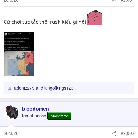
Cứ chơi túc tắc thôi rush kiểu gì nổi
adoniz279
and
kingofkings123
R
e
a
c
bloodomen
t
temet nosce
Moderator
i
o
n
26/3/26
#2,002
s