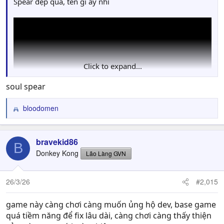
Spear đẹp quá, tên gì ấy nhỉ
Click to expand...
soul spear
bloodomen
R
e
a
c
bravekid86
B
t
Donkey Kong
Lão Làng GVN
i
o
n
26/3/26
#2,015
s
:
game này càng chơi càng muốn ủng hộ dev, base game
quá tiềm năng để fix lâu dài, càng chơi càng thấy thiện