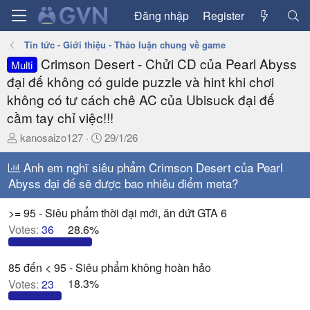
Đăng nhập
Register
Tin tức - Giới thiệu - Thảo luận chung về game
Crimson Desert - Chửi CD của Pearl Abyss
Multi
đại đế không có guide puzzle và hint khi chơi
không có tư cách chê AC của Ubisuck đại đế
cầm tay chỉ việc!!!
T
N
kanosaizo127
29/1/26
h
g
r
Anh em nghĩ siêu phẩm Crimson Desert của Pearl
à
e
y
Abyss đại đế sẽ được bao nhiêu điểm meta?
a
g
d
ử
>= 95 - Siêu phẩm thời đại mới, ăn đứt GTA 6
s
i
Votes:
36
28.6%
t
a
85 đến < 95 - Siêu phẩm không hoàn hảo
r
t
Votes:
23
18.3%
e