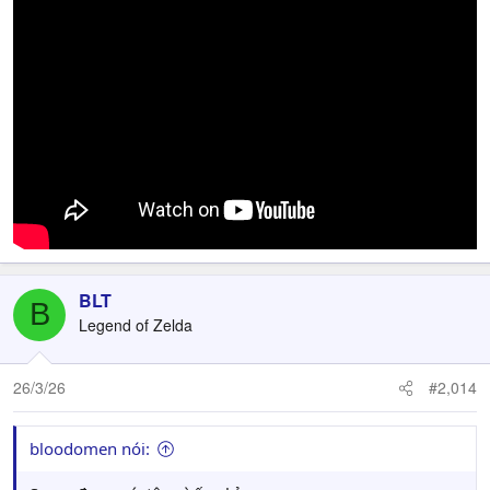
BLT
B
Legend of Zelda
26/3/26
#2,014
bloodomen nói: