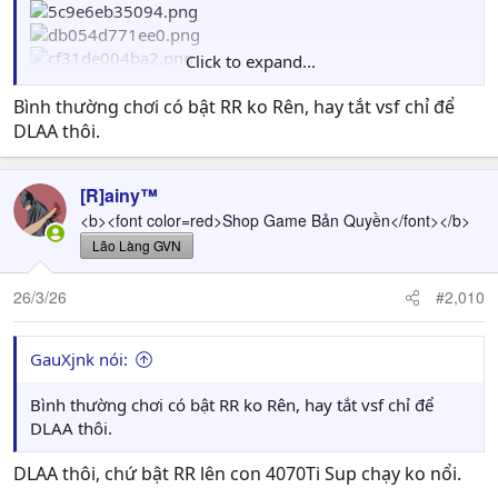
Click to expand...
Bình thường chơi có bật RR ko Rên, hay tắt vsf chỉ để
DLAA thôi.
[R]ainy™
<b><font color=red>Shop Game Bản Quyền</font></b>
Lão Làng GVN
26/3/26
#2,010
GauXjnk nói:
Bình thường chơi có bật RR ko Rên, hay tắt vsf chỉ để
DLAA thôi.
DLAA thôi, chứ bật RR lên con 4070Ti Sup chạy ko nổi.