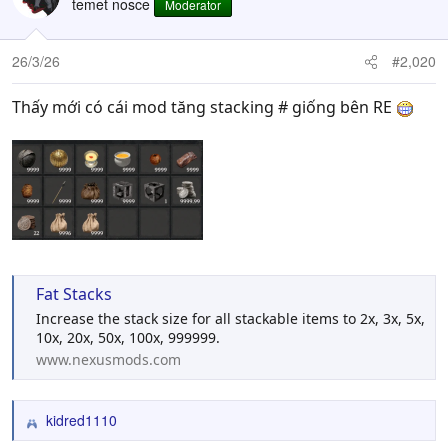
temet nosce
Moderator
i
o
n
26/3/26
#2,020
s
:
Thấy mới có cái mod tăng stacking # giống bên RE
Fat Stacks
Increase the stack size for all stackable items to 2x, 3x, 5x,
10x, 20x, 50x, 100x, 999999.
www.nexusmods.com
kidred1110
R
e