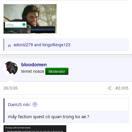
adoniz279
and
kingofkings123
R
e
a
c
bloodomen
t
temet nosce
Moderator
i
o
n
26/3/26
#2,005
s
:
DanUS nói:
mấy faction quest có quan trọng ko ae ?