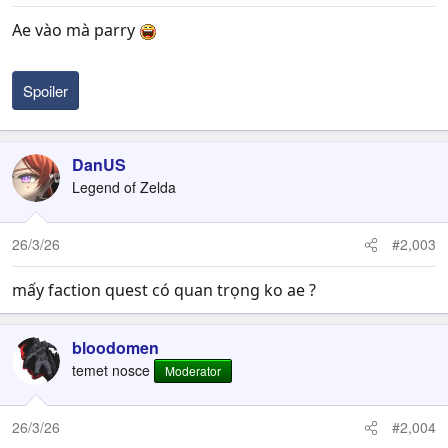
:
Ae vào mà parry
Spoiler
DanUS
Legend of Zelda
26/3/26
#2,003
mấy faction quest có quan trọng ko ae ?
bloodomen
temet nosce
Moderator
26/3/26
#2,004