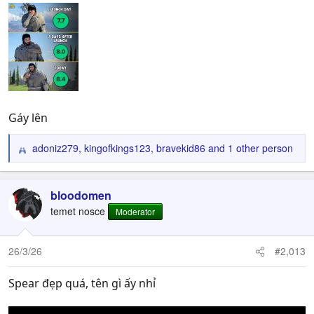
Gáy lên
adoniz279
,
kingofkings123
,
bravekid86
and 1 other person
R
e
a
c
bloodomen
t
temet nosce
Moderator
i
o
n
26/3/26
#2,013
s
:
Spear đẹp quá, tên gì ấy nhỉ