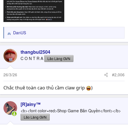
DanUS
R
e
a
c
thangbui2504
t
C O N T R A
Lão Làng GVN
i
o
n
26/3/26
#2,006
s
:
Chắc thuê toàn cao thủ cầm claw grip
)
[R]ainy™
<b><font color=red>Shop Game Bản Quyền</font></b>
Lão Làng GVN