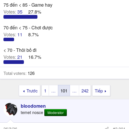
r
75 đến < 85 - Game hay
Votes:
35
27.8%
70 đến < 75 - Chơi được
Votes:
11
8.7%
< 70 - Thôi bỏ đi
Votes:
21
16.7%
Total voters
126
Trước
1
…
101
…
242
Tiếp
bloodomen
temet nosce
Moderator
26/3/26
#2,001