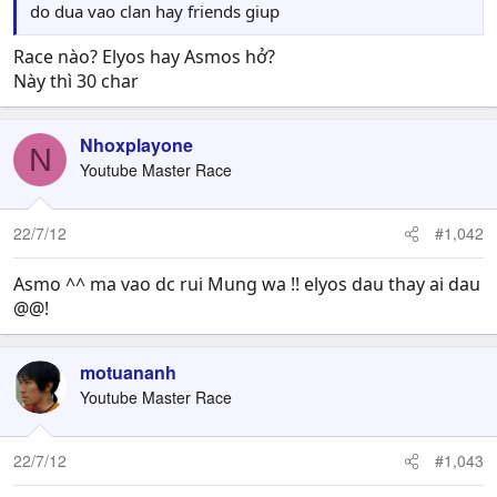
do dua vao clan hay friends giup
Race nào? Elyos hay Asmos hở?
Này thì 30 char
Nhoxplayone
N
Youtube Master Race
22/7/12
#1,042
Asmo ^^ ma vao dc rui Mung wa !! elyos dau thay ai dau
@@!
motuananh
Youtube Master Race
22/7/12
#1,043