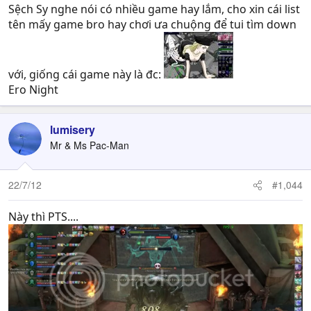
Sệch Sy nghe nói có nhiều game hay lắm, cho xin cái list
tên mấy game bro hay chơi ưa chuộng để tui tìm down
với, giống cái game này là đc:
Ero Night
lumisery
Mr & Ms Pac-Man
22/7/12
#1,044
Này thì PTS....