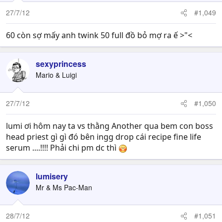
27/7/12
#1,049
60 còn sợ mấy anh twink 50 full đồ bỏ mợ ra ế >"<
sexyprincess
Mario & Luigi
27/7/12
#1,050
lumi ơi hôm nay ta vs thằng Another qua bem con boss
head priest gì gì đó bên ingg drop cái recipe fine life
serum ....!!!! Phải chi pm dc thì
lumisery
Mr & Ms Pac-Man
28/7/12
#1,051