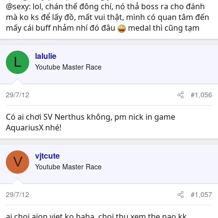
@sexy: lol, chán thế đông chí, nó thả boss ra cho đánh
mà ko ks để lấy đồ, mất vui thật, mình có quan tâm đến
mấy cái buff nhảm nhí đó đâu
medal thì cũng tạm
lalulie
L
Youtube Master Race
29/7/12
#1,056
Có ai chơi SV Nerthus không, pm nick in game
AquariusX nhé!
vjtcute
V
Youtube Master Race
29/7/12
#1,057
ai choi aion viet ko haha. choi thu xem the nao kk