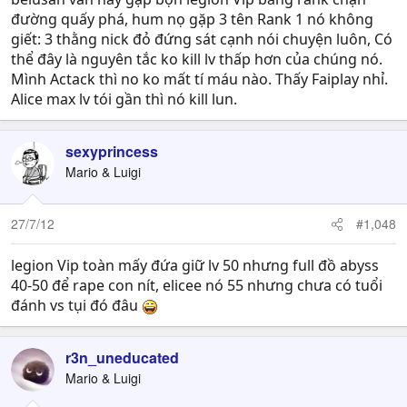
đường quấy phá, hum nọ gặp 3 tên Rank 1 nó không
giết: 3 thằng nick đỏ đứng sát cạnh nói chuyện luôn, Có
thể đây là nguyên tắc ko kill lv thấp hơn của chúng nó.
Mình Actack thì no ko mất tí máu nào. Thấy Faiplay nhỉ.
Alice max lv tói gần thì nó kill lun.
sexyprincess
Mario & Luigi
27/7/12
#1,048
legion Vip toàn mấy đứa giữ lv 50 nhưng full đồ abyss
40-50 để rape con nít, elicee nó 55 nhưng chưa có tuổi
đánh vs tụi đó đâu
r3n_uneducated
Mario & Luigi