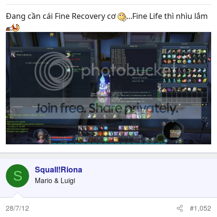
Đang cần cái Fine Recovery cơ
...Fine Life thì nhìu lắm
Squall!Riona
S
Mario & Luigi
28/7/12
#1,052