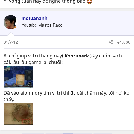
hi vọng tuần này đc nghe thông báo
motuananh
Youtube Master Race
31/7/12
#1,060
Ai chỉ giúp vị trí thằng này(
)lấy cuốn sách
Kohrunerk
cái, lâu lâu game lại chuối:
Đã vào aionmory tìm vị trí thì đc cái chấm này, tới nơi ko
thấy.