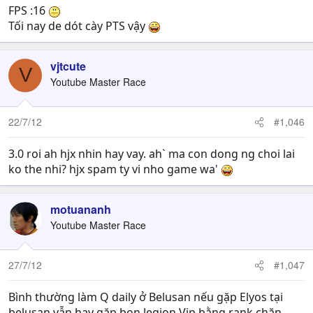
FPS :16
Tối nay de dót cày PTS vậy
vjtcute
V
Youtube Master Race
22/7/12
#1,046
3.0 roi ah hjx nhin hay vay. ah` ma con dong ng choi lai
ko the nhi? hjx spam ty vi nho game wa'
motuananh
Youtube Master Race
27/7/12
#1,047
Bình thường làm Q daily ở Belusan nếu gặp Elyos tại
belusan vẫn hay gặp bọn legion Vip bằng rank chặn