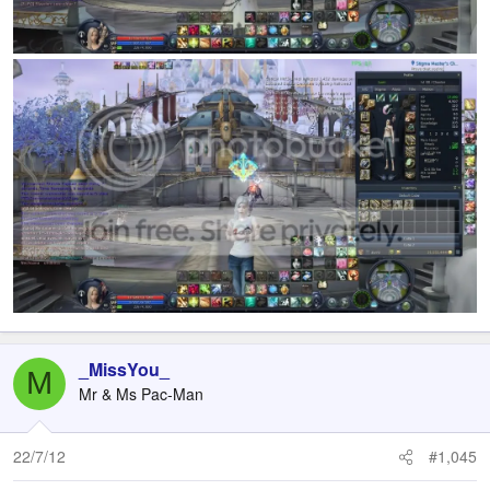
_MissYou_
M
Mr & Ms Pac-Man
22/7/12
#1,045