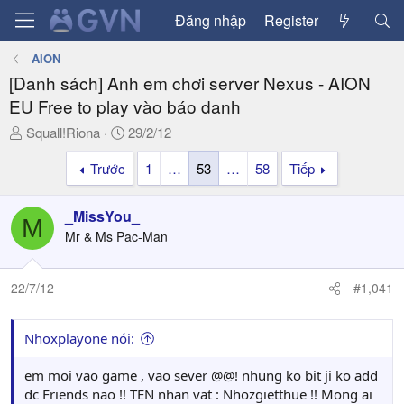
Đăng nhập
Register
AION
[Danh sách] Anh em chơi server Nexus - AION
EU Free to play vào báo danh
T
N
Squall!Riona
29/2/12
h
g
Trước
1
…
53
…
58
Tiếp
r
à
e
y
a
g
_MissYou_
M
d
ử
Mr & Ms Pac-Man
s
i
t
a
22/7/12
#1,041
r
t
Nhoxplayone nói:
e
r
em moi vao game , vao sever @@! nhung ko bit ji ko add
dc Friends nao !! TEN nhan vat : Nhozgietthue !! Mong ai