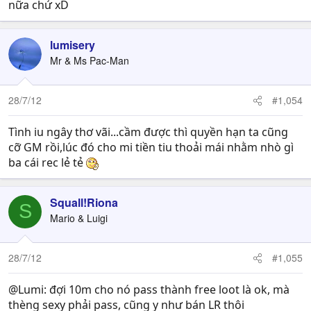
nữa chứ xD
lumisery
Mr & Ms Pac-Man
28/7/12
#1,054
Tình iu ngây thơ vãi...cầm được thì quyền hạn ta cũng
cỡ GM rồi,lúc đó cho mi tiền tiu thoải mái nhằm nhò gì
ba cái rec lẻ tẻ
Squall!Riona
S
Mario & Luigi
28/7/12
#1,055
@Lumi: đợi 10m cho nó pass thành free loot là ok, mà
thèng sexy phải pass, cũng y như bán LR thôi