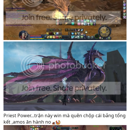
Priest Power...trận này win mà quên chộp cái bảng tổng
kết ,amos ăn hành no