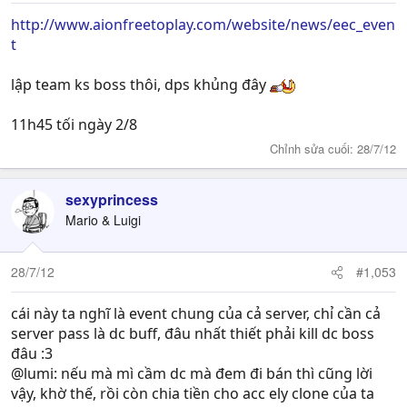
http://www.aionfreetoplay.com/website/news/eec_even
t
lập team ks boss thôi, dps khủng đây
11h45 tối ngày 2/8
Chỉnh sửa cuối:
28/7/12
sexyprincess
Mario & Luigi
28/7/12
#1,053
cái này ta nghĩ là event chung của cả server, chỉ cần cả
server pass là dc buff, đâu nhất thiết phải kill dc boss
đâu :3
@lumi: nếu mà mì cầm dc mà đem đi bán thì cũng lời
vậy, khờ thế, rồi còn chia tiền cho acc ely clone của ta