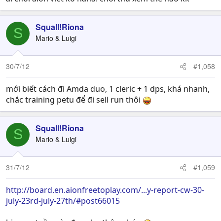
Squall!Riona
S
Mario & Luigi
30/7/12
#1,058
mới biết cách đi Amda duo, 1 cleric + 1 dps, khá nhanh,
chắc training petu để đi sell run thôi
Squall!Riona
S
Mario & Luigi
31/7/12
#1,059
http://board.en.aionfreetoplay.com/...y-report-cw-30-
july-23rd-july-27th/#post66015