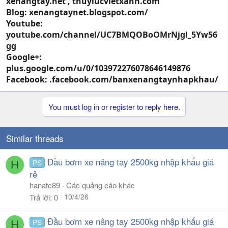
xenangtay.net , thuylucvietxanh.com
Blog: xenangtaynet.blogspot.com/
Youtube:
youtube.com/channel/UC7BMQOBoOMrNjgl_5Yw56
gg
Google+:
plus.google.com/u/0/103972276078646149876
Facebook: .facebook.com/banxenangtaynhapkhau/
You must log in or register to reply here.
Similar threads
Đầu bơm xe nâng tay 2500kg nhập khẩu giá
PS
H
rẻ
hanatc89
Các quảng cáo khác
10/4/26
Trả lời
0
Đầu bơm xe nâng tay 2500kg nhập khẩu giá
PS
H