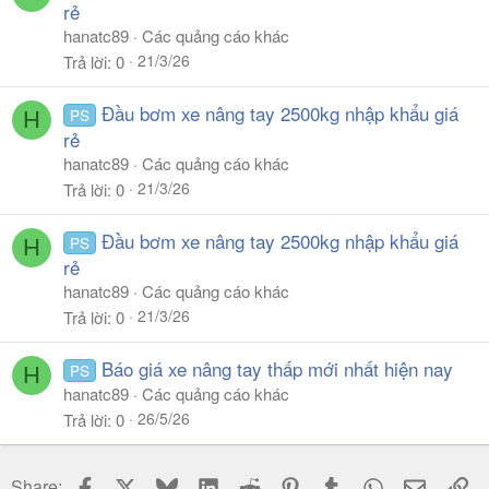
rẻ
hanatc89
Các quảng cáo khác
21/3/26
Trả lời
0
Đầu bơm xe nâng tay 2500kg nhập khẩu giá
PS
H
rẻ
hanatc89
Các quảng cáo khác
21/3/26
Trả lời
0
Đầu bơm xe nâng tay 2500kg nhập khẩu giá
PS
H
rẻ
hanatc89
Các quảng cáo khác
21/3/26
Trả lời
0
Báo giá xe nâng tay thấp mới nhất hiện nay
PS
H
hanatc89
Các quảng cáo khác
26/5/26
Trả lời
0
Facebook
X
Bluesky
LinkedIn
Reddit
Pinterest
Tumblr
WhatsApp
Email
Li
Share: