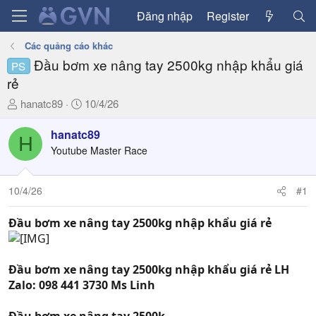
Đăng nhập
Register
Các quảng cáo khác
Đầu bơm xe nâng tay 2500kg nhập khẩu giá
PS
rẻ
T
N
hanatc89
10/4/26
h
g
r
à
hanatc89
H
e
y
Youtube Master Race
a
g
d
ử
10/4/26
#1
s
i
t
a
Đầu bơm xe nâng tay 2500kg nhập khẩu giá rẻ
r
t
e
Đầu bơm xe nâng tay 2500kg nhập khẩu giá rẻ LH
r
Zalo: 098 441 3730 Ms Linh