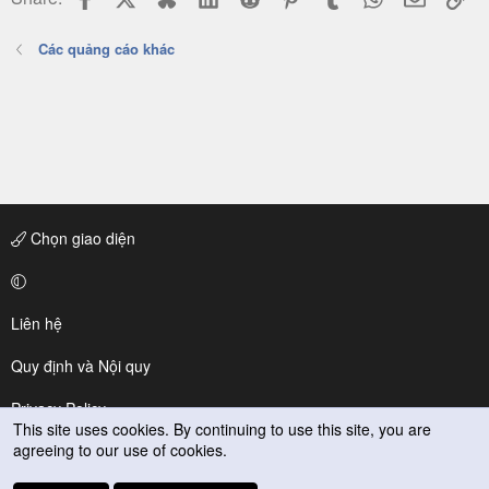
Các quảng cáo khác
Chọn giao diện
Liên hệ
Quy định và Nội quy
Privacy Policy
This site uses cookies. By continuing to use this site, you are
agreeing to our use of cookies.
Trợ giúp