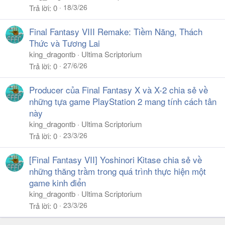
18/3/26
Trả lời
0
Final Fantasy VIII Remake: Tiềm Năng, Thách
Thức và Tương Lai
king_dragontb
Ultima Scriptorium
27/6/26
Trả lời
0
Producer của Final Fantasy X và X-2 chia sẻ về
những tựa game PlayStation 2 mang tính cách tân
này
king_dragontb
Ultima Scriptorium
23/3/26
Trả lời
0
[Final Fantasy VII] Yoshinori Kitase chia sẻ về
những thăng trầm trong quá trình thực hiện một
game kinh điển
king_dragontb
Ultima Scriptorium
23/3/26
Trả lời
0