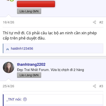
Lão Làng GVN
16/4/26
#2
Thì tự mở đi. Có phải câu lạc bộ an ninh cần xin phép
cấp trên phê duyệt đâu.
haidinh123456
R
e
a
c
thanhtrang2202
t
Đẹp Trai Nhất Forum. Vừa bị chịch đi 2 hàng
i
Lão Làng GVN
o
n
25/4/26
#3
s
:
_TNT nói: