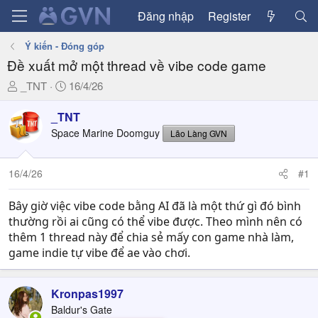
Đăng nhập
Register
Ý kiến - Đóng góp
Đề xuất mở một thread về vibe code game
T
N
_TNT
16/4/26
h
g
r
à
_TNT
e
y
Space Marine Doomguy
Lão Làng GVN
a
g
d
ử
16/4/26
#1
s
i
t
a
Bây giờ việc vibe code bằng AI đã là một thứ gì đó bình
r
thường rồi ai cũng có thể vibe được. Theo mình nên có
t
thêm 1 thread này để chia sẻ mấy con game nhà làm,
e
game indie tự vibe để ae vào chơi.
r
Kronpas1997
Baldur's Gate