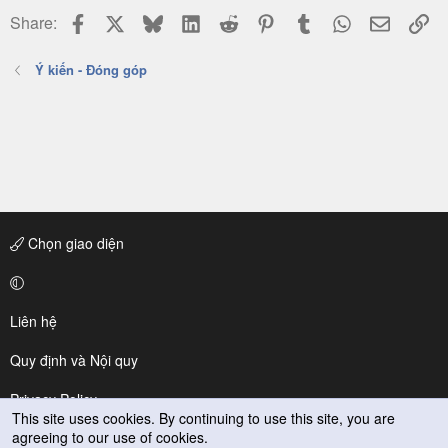
Facebook
X
Bluesky
LinkedIn
Reddit
Pinterest
Tumblr
WhatsApp
Email
Li
Share:
Ý kiến - Đóng góp
Chọn giao diện
Liên hệ
Quy định và Nội quy
Privacy Policy
This site uses cookies. By continuing to use this site, you are
agreeing to our use of cookies.
Trợ giúp