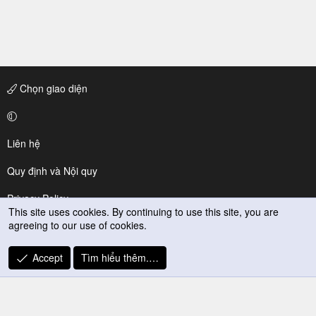
Chọn giao diện
Liên hệ
Quy định và Nội quy
Privacy Policy
This site uses cookies. By continuing to use this site, you are
agreeing to our use of cookies.
Trợ giúp
R
Accept
Tìm hiểu thêm.…
S
S