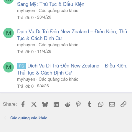
Sang Mỹ: Thủ Tục & Điều Kiện
myhuyen
Các quảng cáo khác
23/4/26
Trả lời
0
Dịch Vụ Di Trú Đến New Zealand – Điều Kiện, Thủ
M
Tục & Cách Định Cư
myhuyen
Các quảng cáo khác
11/4/26
Trả lời
0
Dịch Vụ Di Trú Đến New Zealand – Điều Kiện,
PS
M
Thủ Tục & Cách Định Cư
myhuyen
Các quảng cáo khác
9/4/26
Trả lời
0
Facebook
X
Bluesky
LinkedIn
Reddit
Pinterest
Tumblr
WhatsApp
Email
Li
Share:
Các quảng cáo khác