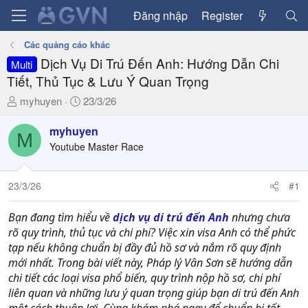
Đăng nhập
Register
Các quảng cáo khác
Dịch Vụ Di Trú Đến Anh: Hướng Dẫn Chi
Multi
Tiết, Thủ Tục & Lưu Ý Quan Trọng
T
N
myhuyen
23/3/26
h
g
r
à
myhuyen
M
e
y
Youtube Master Race
a
g
d
ử
23/3/26
#1
s
i
t
a
Bạn đang tìm hiểu về
dịch vụ di trú đến Anh
nhưng chưa
r
rõ quy trình, thủ tục và chi phí? Việc xin visa Anh có thể phức
t
tạp nếu không chuẩn bị đầy đủ hồ sơ và nắm rõ quy định
e
mới nhất. Trong bài viết này, Pháp lý Vân Sơn sẽ hướng dẫn
r
chi tiết các loại visa phổ biến, quy trình nộp hồ sơ, chi phí
liên quan và những lưu ý quan trọng giúp bạn di trú đến Anh