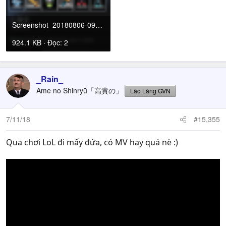
Screenshot_20180806-093719.png
924.1 KB · Đọc: 2
_Rain_
Ame no Shinryū「高貴の」
Lão Làng GVN
7/11/18
#15,355
Qua chơi LoL đi mấy đứa, có MV hay quá nè :)