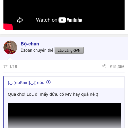
Bộ-chan
Dzoãn chuyển thế
Lão Làng GVN
7/11/18
#15,356
]._.[noRain]._.[ nói:
Qua chơi LoL đi mấy đứa, có MV hay quá nè :)