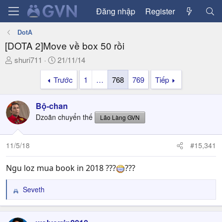
Đăng nhập
Register
DotA
[DOTA 2]Move về box 50 rồi
T
N
shuri711
21/11/14
h
g
Trước
1
…
768
769
Tiếp
r
à
e
y
a
g
Bộ-chan
d
ử
Dzoãn chuyển thế
Lão Làng GVN
s
i
t
a
11/5/18
#15,341
r
t
Ngu loz mua book in 2018 ???
???
e
r
Seveth
R
e
a
c