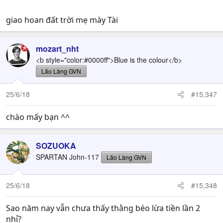
giao hoan đất trời mẹ mày Tài
mozart_nht
<b style="color:#0000ff">Blue is the colour</b>
Lão Làng GVN
25/6/18
#15,347
chào mấy bạn ^^
SOZUOKA
SPARTAN John-117
Lão Làng GVN
25/6/18
#15,348
Sao năm nay vẫn chưa thấy thằng béo lừa tiền lần 2
nhỉ?