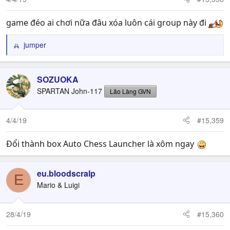
s
:
game đéo ai chơi nữa đâu xóa luôn cái group này đi
jumper
R
e
a
c
SOZUOKA
t
SPARTAN John-117
Lão Làng GVN
i
o
n
4/4/19
#15,359
s
:
Đổi thành box Auto Chess Launcher là xôm ngay
eu.bloodscralp
E
Mario & Luigi
28/4/19
#15,360