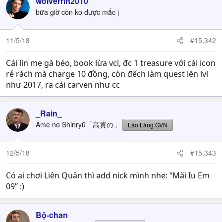
wolverrin2010
t
bữa giờ còn ko được mắc ị
i
o
n
11/5/18
#15,342
s
:
Cái lìn mẹ gà béo, book lừa vcl, đc 1 treasure với cái icon
rẻ rách mà charge 10 đồng, còn đếch làm quest lên lvl
như 2017, ra cái carven như cc
_Rain_
Ame no Shinryū「高貴の」
Lão Làng GVN
12/5/18
#15,343
Có ai chơi Liên Quân thì add nick mình nhe: “Mãi Iu Em
09” :)
Bộ-chan