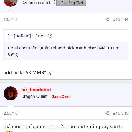
Dzoãn chuyển thế
Lão Làng GVN
13/5/18
#15,344
]._.[noRain]._.[ nói:
Có ai chơi Liên Quân thì add nick mình nhe: “Mãi Iu Em
09” :)
add nick "5K MMR" ty
mr_headshot
Dragon Quest
GameOver
23/6/18
#15,345
má mới nghỉ game hơn nửa năm giờ xuống vậy sao ta