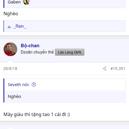
Gaben
Nghèo
_Rain_
R
e
a
c
Bộ-chan
t
Dzoãn chuyển thế
Lão Làng GVN
i
o
n
26/6/18
#15,351
s
:
Seveth nói:
Nghèo
Mày giàu thì tặng tao 1 cái đi :)