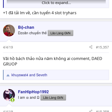
Click to expand...
+1 đã tải lm về, cần tuyển 4 slot tryhars
Bộ-chan
Dzoãn chuyển thế
Lão Làng GVN
4/4/19
#15,357
Vãi hồ bách thảo nửa năm không ai comment, DAED
GRUOP
khuyswat4
and
Seveth
R
e
a
c
FanHipHop1992
t
I am α and Ω
Lão Làng GVN
i
o
n
4/4/19
#15,358