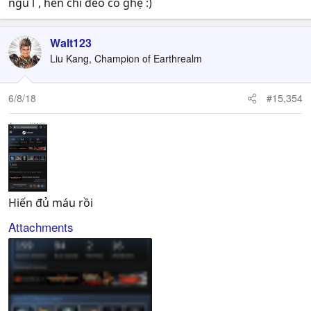
ngu l`, hèn chi đéo có ghệ :)
Walt123
Liu Kang, Champion of Earthrealm
6/8/18
#15,354
Hiến đủ máu rồi
Attachments