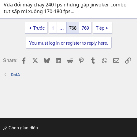
Vừa đổi máy chạy 240 fps nhưng gặp jinvoker combo
tụt sấp ml xuống 170-180 fps...
Trước
1
…
768
769
Tiếp
You must log in or register to reply here.
Facebook
X
Bluesky
LinkedIn
Reddit
Pinterest
Tumblr
WhatsApp
Email
Li
Share:
DotA
Chọn giao diện