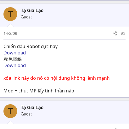
Tạ Gia Lạc
T
Guest
14/2/06
#3
Chiến đấu Robot cực hay
Download
赤色戰線
Download
xóa link này do nó có nội dung không lành mạnh
Mod + chút MP lấy tinh thần nào
Tạ Gia Lạc
T
Guest