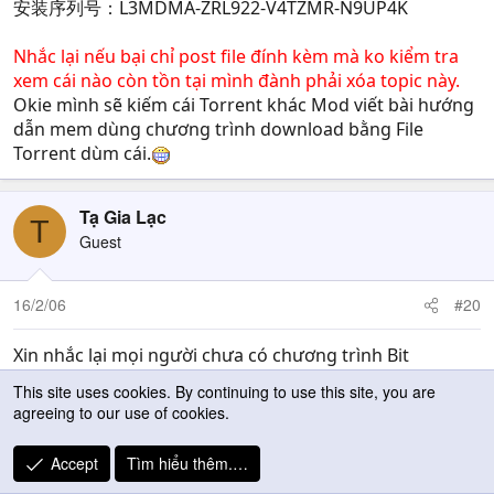
安装序列号：L3MDMA-ZRL922-V4TZMR-N9UP4K
Nhắc lại nếu bại chỉ post file đính kèm mà ko kiểm tra
xem cái nào còn tồn tại mình đành phải xóa topic này.
Okie mình sẽ kiếm cái Torrent khác Mod viết bài hướng
dẫn mem dùng chương trình download bằng File
Torrent dùm cái.
Tạ Gia Lạc
T
Guest
16/2/06
#20
Xin nhắc lại mọi người chưa có chương trình Bit
Tornado thì
This site uses cookies. By continuing to use this site, you are
http://www.bittornado.com/download.html[/SIZE]]Dow
agreeing to our use of cookies.
nload
Nên dùng chương trình này vì nó rất nhẹ bảo đảm
Accept
Tìm hiểu thêm.…
download lẹ hơn 1 chút