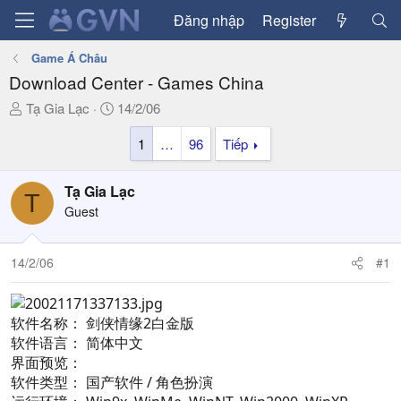
Đăng nhập
Register
Game Á Châu
Download Center - Games China
T
N
Tạ Gia Lạc
14/2/06
h
g
1
…
96
Tiếp
r
à
e
y
a
g
Tạ Gia Lạc
T
d
ử
Guest
s
i
t
a
14/2/06
#1
r
t
e
软件名称： 剑侠情缘2白金版
r
软件语言： 简体中文
界面预览：
软件类型： 国产软件 / 角色扮演