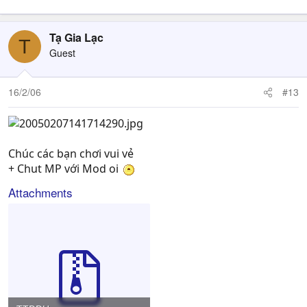
Tạ Gia Lạc
T
Guest
16/2/06
#13
Chúc các bạn chơi vui vẻ
+ Chut MP với Mod oi
Attachments