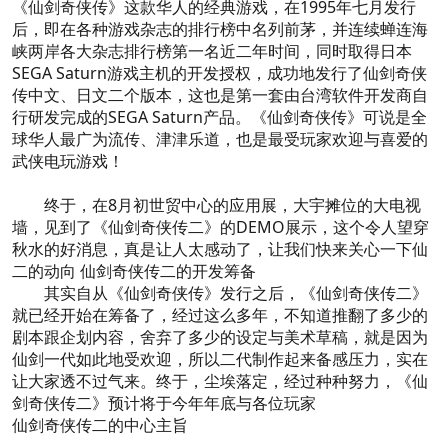
《仙剑奇侠传》这款华人的经典游戏，在1995年七月发行
后，即在各种游戏杂志的排行榜中名列前茅，并连续蝉连海
峡两岸各大杂志排行榜第一名近二年时间，同时取得日本
SEGA Saturn游戏主机的开发授权，成功地发行了仙剑奇侠
传中文、日文二个版本，这也是第一套由台湾软件开发商自
行研发完成的SEGA Saturn产品。《仙剑奇侠传》可说是全
球华人最广为流传、津津乐道，也是最受玩家欢迎与喜爱的
武侠电玩游戏！
终于，在8月初世贸中心的应用展，大宇摊位的大电视
墙，见到了《仙剑奇侠传二》的DEMO展示，这个令人望穿
秋水的好消息，真是让人太感动了，让我们快来关心一下仙
二的动向 仙剑奇侠传二的开发筹备
其实自从《仙剑奇侠传》发行之后，《仙剑奇侠传二》
就已经开始在筹备了，经过这么多年，不知道推翻了多少的
剧本跟企划内容，舍弃了多少的设定与美术草稿，就是因为
仙剑一代如此地受欢迎，所以二代制作起来备感压力，实在
让大家透不过气来。终于，尘埃落定，经过种种努力，《仙
剑奇侠传二》预计将于今年年底与各位玩家
仙剑奇侠传二的中心主旨