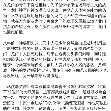
在龙门的号召下奋起抵抗，为了儘快结束这场荼毒生灵的战
争，龙门神医康神农潜心研製出一种提升人体潜在能力的药
物，不幸的是服用这种药物的龙门中人却变成一群噬血的怪
物，就在万念俱灰之时，黄泉之门的发现又重新点燃了龙门
抗蛮的希望之火，然而就在此时战争却悄声的结束了，龙门
也因此解散。
八年前，神秘消失的龙门中人江少苹突然重出江湖并利用当
年康神农研製的药物，製造出一群狼人，企图独占黄泉之
门，龙门中人拼死对抗，终于在危机关头将门封印，而呼延
相却因受江少苹魔笛的乾扰，狂性大发，杀死?多同门中人，
连亲生骨肉都未能倖免，被后人贯以毒心人屠的恶名。八年
后，神秘的罗?教崛起江湖，而多年前令人闻风丧胆的狼人也
再度出现，另一场浩劫即将掀起。
《武侠群英传》有幸获得臺湾真善美出版社独家授权，将旗
下22位武侠大师所着，上百部武侠经典巨作，通过游戏整合
在一起，在这个特殊的游戏世界裏，你可以邀请古龙笔下的
楚留香、中原一点红成?你的伙伴一起闯荡江湖，你也可以协
助司马翎、卧龙生、诸葛青云、倪匡…等大师笔下形形色色