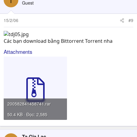
Guest
15/2/06
#9
Các bạn download bằng Bittorrent Torrent nha
Attachments
200582841458741.rar
50.4 KB · Đọc: 2,585
Tạ Gia Lạc