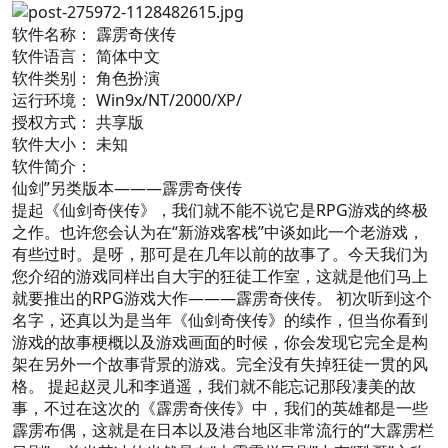
软件名称： 霹雳奇侠传
软件语言： 简体中文
软件类别： 角色扮演
运行环境： Win9x/NT/2000/XP/
授权方式： 共享版
软件大小： 未知
软件简介：
仙剑”另类版本———霹雳奇侠传
提起《仙剑奇侠传》，我们就不能不说它是RPG游戏的终极
之作。也许您会认为在“新游戏客栈”中谈如此一个老游戏，
有些过时。是呀，那可是在几年以前的故事了。今天我们为
您介绍的游戏同样出自大宇的狂徒工作室，这就是他们马上
就要推出的RPG游戏大作———霹雳奇侠传。 初次听到这个
名字，还真以为是当年《仙剑奇侠传》的续作，但当你看到
游戏的故事梗概以及游戏画面的时候，你会发现它完全是构
架在另外一个故事背景的游戏。完全没有失掉狂徒一贯的风
格。 提起赵灵儿和李逍遥，我们就不能忘记那段凄美的故
事，不过在这次的《霹雳奇侠传》中，我们的英雄都是一些
霹雳布偶，这就是在日本以及港台地区非常流行的“大霹雳栏