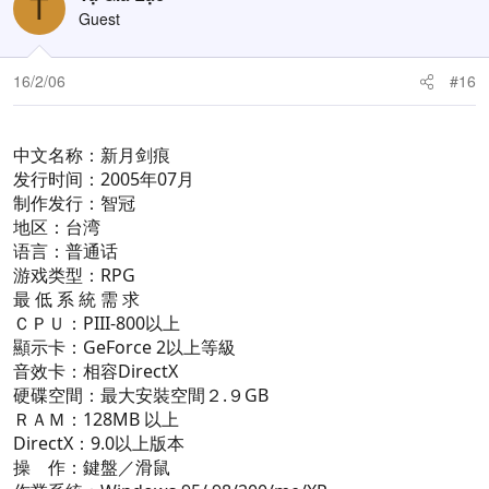
T
Guest
16/2/06
#16
中文名称：新月剑痕
发行时间：2005年07月
制作发行：智冠
地区：台湾
语言：普通话
游戏类型：RPG
最 低 系 統 需 求
ＣＰＵ：PIII-800以上
顯示卡：GeForce 2以上等級
音效卡：相容DirectX
硬碟空間：最大安裝空間２.９GB
ＲＡＭ：128MB 以上
DirectX：9.0以上版本
操 作：鍵盤／滑鼠