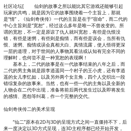
社区论坛[ 仙剑的故事之所以能比其它游戏还能够引起
玩家的共鸣，就是因为它的故事围绕着一个主旨上，那就
是“情”，《仙剑奇侠传》一代的主旨是在于“宿命”，而二代的
中心主旨则是“宽恕”，经过这么多年是唯一不曾改变的。所
谓的宽恕，不一定是原谅了仇人就叫宽恕，有些是仇恨没
错，有些是迷惘，有些则是痴情，而有些是误会，当所有仇
恨、迷惘、痴情或误会真相大白、真情流露，使人悟得更深
一层的道理，对于世间的人事物其看法或认知有完全不同的
理解时，也何尝不是一种宽恕的表现啊！
基本上，二代的故事是在一代故事结束的八年之后，而
二代的男主角就是跟李逍遥同一个村子的王小虎，还有李逍
遥的女儿李忆如，以及另外两个女主角，四个人交织出一段
错综复杂的故事来。当然，也有一些一代的主角以及全新的
人物会在二代中出现，准备将前后两代发生过以及即将发生
的感情、恩怨等纠葛，作一个完整的交代。
仙剑奇侠传二的美术呈现
“仙二”原本在2D与3D的呈现方式之间一直僵持不下，后
来一度决定以3D方式呈现，连3D主程序都已经开始开发，