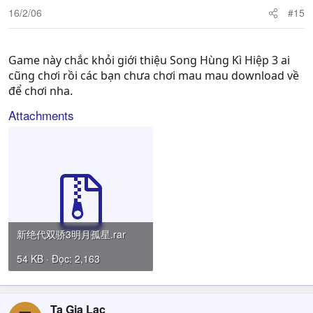
16/2/06
#15
Game này chắc khỏi giới thiệu Song Hùng Kì Hiệp 3 ai
cũng chơi rồi các bạn chưa chơi mau mau download về
để chơi nha.
Attachments
新绝代双骄3明月孤星.rar
54 KB · Đọc: 2,163
Tạ Gia Lạc