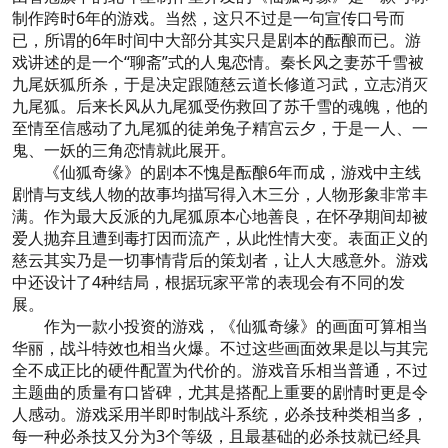
制作跨时6年的游戏。当然，这只不过是一句宣传口号而
已，所谓的6年时间中大部分其实只是剧本的酝酿而已。游
戏讲述的是一个“聊斋”式的人鬼恋情。秦长风之妻苏千雪被
九尾妖狐所杀，于是决定跟随慈云道长修道习武，立志消灭
九尾狐。后来长风从九尾狐受伤救回了苏千雪的魂魄，他的
至情至信感动了九尾狐的徒弟兔子精宫云夕，于是一人、一
鬼、一妖的三角恋情就此展开。
《仙狐奇缘》的剧本不愧是酝酿6年而成，游戏中主线
剧情与支线人物的故事均描写得入木三分，人物形象非常丰
满。作为最大反派的九尾狐原本心地善良，在怀孕期间却被
爱人抛弃且遭到毒打因而流产，从此性情大变。表面正义的
慈云其实乃是一切事情背后的策划者，让人大感意外。游戏
中还设计了4种结局，根据玩家平常的表现会有不同的发
展。
作为一款小投资的游戏，《仙狐奇缘》的画面可算相当
华丽，战斗特效也相当火爆。不过这些画面效果是以与其完
全不成正比的硬件配置为代价的。游戏音乐相当普通，不过
主题曲的质量有口皆碑，尤其是搭配上重要的剧情时更是令
人感动。游戏采用半即时制战斗系统，必杀技种类相当多，
每一种必杀技又分为3个等级，且最基础的必杀技就已经具