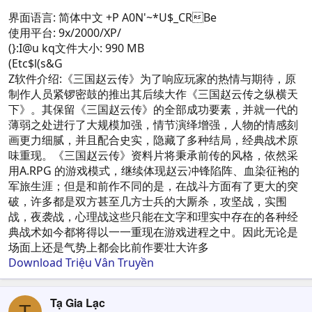
界面语言: 简体中文 +P A0N'~*U$_CRBe
使用平台: 9x/2000/XP/
(}:I@u kq文件大小: 990 MB
(Etc$l(s&G
Z软件介绍:《三国赵云传》为了响应玩家的热情与期待，原
制作人员紧锣密鼓的推出其后续大作《三国赵云传之纵横天
下》。其保留《三国赵云传》的全部成功要素，并就一代的
薄弱之处进行了大规模加强，情节演绎增强，人物的情感刻
画更力细腻，并且配合史实，隐藏了多种结局，经典战术原
味重现。《三国赵云传》资料片将秉承前传的风格，依然采
用A.RPG 的游戏模式，继续体现赵云冲锋陷阵、血染征袍的
军旅生涯；但是和前作不同的是，在战斗方面有了更大的突
破，许多都是双方甚至几方士兵的大厮杀，攻坚战，实围
战，夜袭战，心理战这些只能在文字和理实中存在的各种经
典战术如今都将得以一一重现在游戏进程之中。因此无论是
场面上还是气势上都会比前作要壮大许多
Download Triệu Vân Truyền
Tạ Gia Lạc
T