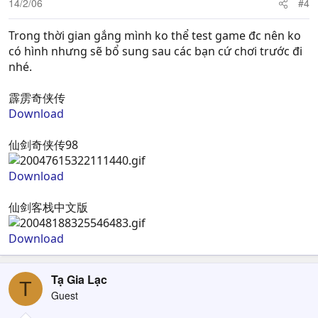
14/2/06
#4
Trong thời gian gắng mình ko thể test game đc nên ko
có hình nhưng sẽ bổ sung sau các bạn cứ chơi trước đi
nhé.
霹雳奇侠传
Download
仙剑奇侠传98
Download
仙剑客栈中文版
Download
Tạ Gia Lạc
T
Guest