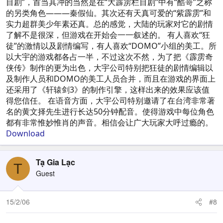
目剧”，首当其冲的当然是在“大霹雳栏目剧”中有“酷哥”之称
的另类角色———秦假仙。其次还有天真可爱的“紫霹雳”和
实力超群美少年素还真。总的感觉，大陆的玩家对它的剧情
了解不是很深，但游戏在开始会一一叙述的。 有人喜欢“狂
徒”的激情以及剧情编写，有人喜欢“DOMO”小组的美工。所
以大宇的游戏都各占一半，不过这次不然，为了把《霹雳奇
侠传》制作的更为出色，大宇公司特别把狂徒的剧情编辑以
及制作人员和DOMO的美工人员合并，而且在游戏的界面上
还采用了《轩辕剑3》的制作引擎，这样出来的效果应该值
得您信任。 在语音方面，大宇公司特别邀请了在台湾非常著
名的黄文择先生进行长达50分钟配音。使得游戏中每位角色
都有非常惟妙惟肖的声音。相信会让广大玩家大呼过瘾的。
Download
Tạ Gia Lạc
T
Guest
15/2/06
#8