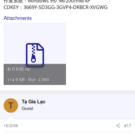
作業系統：Windows 95/ 98/200/me/XP
CDKEY：3669Y-SD3GG-3GVP4-DRBCR-XVGWG
Attachments
新月剑痕.rar
114.9 KB · Đọc: 2,590
Tạ Gia Lạc
T
Guest
16/2/06
#17